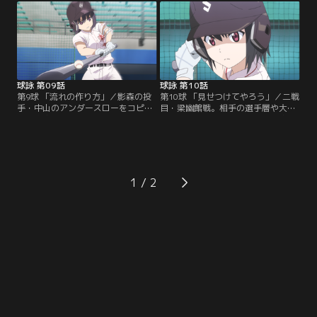
事なきを得る。抽選の結果、初戦の
見た詠深は吉川と張り合おうとす
相手は影森高校、勝ち上がった二戦
る。影森戦ではエースの詠深を温存
目の相手は一昨年の優勝校・梁幽館
し、理沙が先発のマウンドに上が
高校が濃厚となった。さっそく梁幽
る。エラーもあり先制を許してしま
館戦を想定した練習に入る詠深た
うが、得点したにも関わらず…。
ち。
球詠 第09話
球詠 第10話
第9球 「流れの作り方」／影森の投
第10球 「見せつけてやろう」／二戦
手・中山のアンダースローをコピー
目・梁幽館戦。相手の選手層や大応
した息吹の好リリーフで6回表のピ
援団に稜や菫がたじろぐ一方、詠深
ンチを切り抜けた新越谷。その裏の
は気負いを見せない。それを見て気
攻撃、ペースを崩した中山から息吹
を引き締める梁幽館のキャプテン・
がデッドボールを受けてしまう。し
中田奈緒。初回、1番に入った珠姫
かし希のタイムリーヒットで息吹が
のヒットを足がかりに、怜のタイム
生還すると、さらに打線が繋がり、
リーヒットで1点をもぎ取る新越
1
大量得点に成功する。理想の試合運
谷。その裏の守り、詠深は先頭打者
びになったものの、芳乃は結果的に
の陽 秋月こそ“あの球”で三振に打ち
息吹を…。
取るものの…。