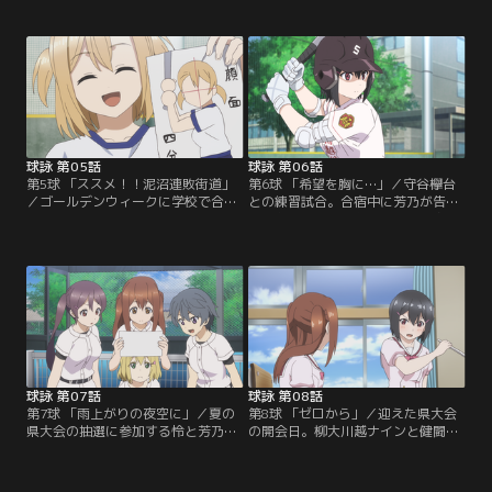
は福岡の強豪チームでプレイしてい
た。迎える相手は今夏大会の注目チ
た中村 希。もう1人は野球初心者だ
ーム・柳川大附属川越だが、先発は
が剣道で全国優勝経験のある大村白
2番手投手の大野彩優美。新越谷は3
菊。どちらもその日のうちに野球部
点を先制すると、詠深・珠姫のバッ
の一員となり、ついにチームに必要
テリーも先頭打者を三振に仕留めて
な人数が揃った。「全国を目指そ
みせる。2回表、新越谷が三者凡退
う！」と詠深が声を上げる一方…。
に抑えられた頃…。
球詠 第05話
球詠 第06話
第5球 「ススメ！！泥沼連敗街道」
第6球 「希望を胸に…」／守谷欅台
／ゴールデンウィークに学校で合宿
との練習試合。合宿中に芳乃が告げ
を行う新越谷ナイン。初日から予想
たとおり、4番は希。打点を上げら
だにしない杏夏のハードなノックに
れず悩んでいた希だったが、初回に
悲鳴が上がる一方、新越谷に控え投
タイムリーヒットを放つ。一気に6
手の必要を感じていた芳乃はメンバ
点を取った裏の守り、珠姫の提案
ーの投手適正を見極める。その夜、
で“あの球”を封印した詠深はピンチ
素振りをしていた理沙に怜が声をか
を招くものの、杏夏のノックと芳乃
ける。停部になった去年のこと、中
の分析が生きたバックの守備に助け
学時代に出会ったときのことを振り
られる。だが、守谷欅台の投手も立
返る2人だったが…。
ち直り…。
球詠 第07話
球詠 第08話
第7球 「雨上がりの夜空に」／夏の
第8球 「ゼロから」／迎えた県大会
県大会の抽選に参加する怜と芳乃。
の開会日。柳大川越ナインと健闘を
不祥事で停部していた新越谷の名前
誓い合う中、珠姫は中学時代の先輩
が挙がると会場には不穏な空気が流
でバッテリーを組んでいた梁幽館の
れるが、柳大川越・大野の助け舟で
投手・吉川和美に会い、その様子を