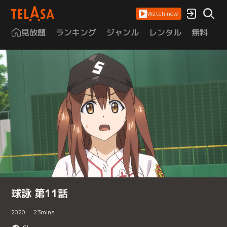
Watch now
見放題
ランキング
ジャンル
レンタル
無料
は
球詠 第11話
2020
23
mins