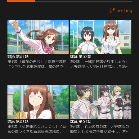
Sorting
球詠 第01話
球詠 第02話
第1球 「運命の再会」／新越谷高校
第2球 「一緒に野球やりましょう」
に入学した武田詠深は、隣の席で野
／野球部へ入部届けを提出した詠深
球好きの川口芳乃、その双子の姉・
たち。同じ1年生の川崎 稜と藤田 菫
息吹と仲良くなる。詠深が中学の時
もチームに加わるが、不祥事で停部
ピッチャーだったことを知り、芳乃
していたため部員がほとんどいない
はすぐに食いつくが、詠深自身は高
ことが発覚。残っていた2年生の岡
校では野球から離れようとしてい
田 怜と藤原理沙も復帰せず、外部の
た。ところが入学式の後、幼馴染の
クラブチームに参加するつもりだと
山崎珠姫と再会。強豪チームの捕手
いう。詠深は強打者の怜に「私の
だった珠姫とキャッチボールを始め
球、打ってみませんか？」と勝負を
ると…。
持ちかける。
球詠 第03話
球詠 第04話
第3球 「私を連れていってよ」／活
第4球 「約束のあの球」／野球部の
気の戻ってきた新越谷野球部に、2
顧問として藤井杏夏が就任し、さっ
人の1年生が体験入部してくる。1人
そく練習試合が組まれることになっ