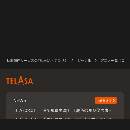
動画配信サービスのTELASA（テラサ）
ジャンル
アニメ一覧（見放
NEWS
See all
2026.08.01
浮所飛貴主演！ 【夏色の風が僕の家にやってきた】 本日よりテラサで独占配信スタート！
2026.07.18
『夏色の雲が恋と嵐をまきおこす』スペシャルメイキング 【Part1】2026年７月18日（土）23時30分～配信スタート！話題のシーンの裏側を大公開！豪華キャスト大集合！ 『武宮家 真夏の家族会議』開催！
2026.07.15
救命医・遥（今田）の《心揺さぶる過去》や、 麻酔科医・権野（船越英一郎）の《謎多きプライベート》など… 《知られざるエピソード》を独占配信！