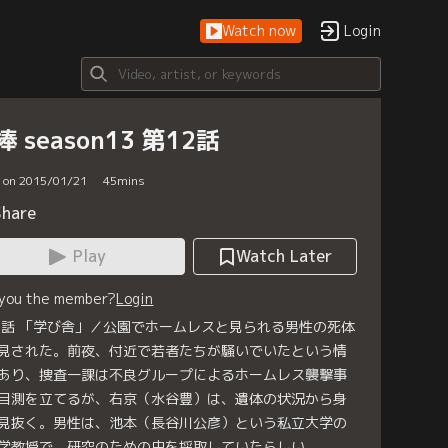
Watch now
Login
棒 season13 第12話
d on 2015/01/21
45
mins
Share
Play
Watch Later
 you the member?
Login
2話 「学び舎」／公園でホームレスと見られる男性の死体
見された。前夜、付近で若者たちが騒いでいたという情
あり、捜査一課は不良グループによるホームレス襲撃事
目測を立てるが、右京（水谷豊）は、遺体の状況から身
見抜く。男性は、池本（長谷川公彦）という私立大学の
学教授で、研究のための虫を採取していたらしい。