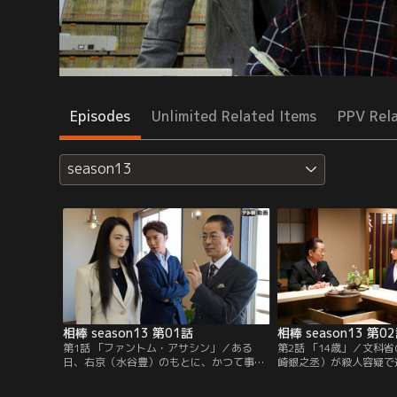
Episodes
Unlimited Related Items
PPV Rel
season13
相棒 season13 第01話
相棒 season13 第0
第1話 「ファントム・アサシン」／ある
第2話 「14歳」／文科
日、右京（水谷豊）のもとに、かつて事件
崎銀之丞）が殺人容疑で
を通じて特命係とかかわったホームレスの
し、取り調べをのらりく
吉田一郎（松尾貴史）が訪ねてくる。ゴミ
疑を認めようとしない。