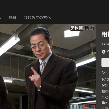
ル
無料
はじめての方へ
相
Aire
Are
第1
が発
報が
件と
元を
生物