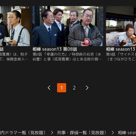
れていた」という
を始める。しかし、長谷川は3年前、強盗
とになった彼女は
の出来事に引っ掛
殺人の容疑者として裁判にかけられたもの
た身元不明女性の
豊）と享（成宮寛
の、人権派の女性弁護士・永井多恵（片岡
に乗り出していた
始。
礼子）の手腕もあって、無罪となった人物
宮寛貴）は、死亡
であることが判明。
警備会社の関係者
7話
相棒 season13 第08話
相棒 season1
成宮寛貴）は、悦子
第8話 「幸運の行方」／特命係の右京（水
第9話 「サイド
て、保険金殺人の
谷豊）と享（成宮寛貴）はとある街の商店
（まつながひろこ
査していた。被疑
街でパトロールをしていた。その商店街に
が殺害される事件
という30代の男。
ある質店の気のいい店主・久米（矢崎滋）
ラ嬢という“別の
年上の女性と結婚し
は、ある夜、腐れ縁の幼馴染みの小池（斉
ワイドショーなど
が急死し、巨額の
木しげる）が、見知らぬ若い女性とラブホ
れ、いわれのない
。田無をマークし
テルに入っていく姿を目撃し、一部始終を
は現行犯に近いか
1
2
豊）の助言で捜査
スマホで録画する。
が、「真犯人は別
報があり、特命係
れる。
国内ドラマ一覧（見放題）
刑事・探偵一覧（見放題）
相棒 sea