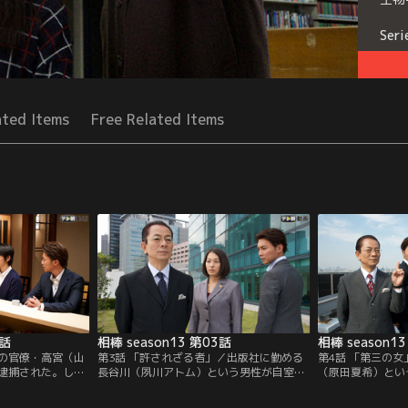
Seri
ated Items
Free Related Items
2話
相棒 season13 第03話
相棒 season1
省の官僚・高宮（山
第3話 「許されざる者」／出版社に勤める
第4話 「第三の
逮捕された。しか
長谷川（夙川アトム）という男性が自室で
（原田夏希）とい
らりとかわし、容
殺害された。室内が派手に荒らされていた
た女性が新加入す
そんな中、警察に
ことから、捜査一課は強盗殺人の線で捜査
（川原和久）・芹