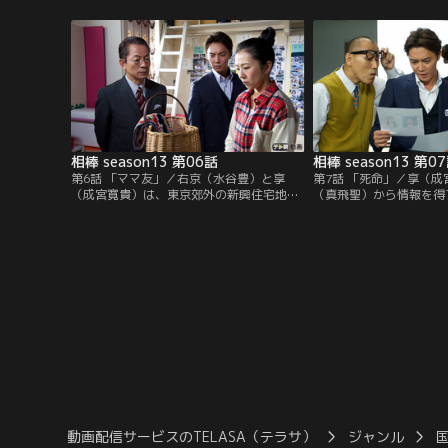
箱から拾ったバラバラのレジュメを繋ぎ合
「高宮は被害者に強請ら
わせたところ、そこには歩道橋から転落死
告発メールが届く。一連
したと報じられた男性会社員の詳細な個人
かりを覚えた右京（水谷
情報が書かれていたという。
貴）は、独自の捜査を開
相棒 season13 第06話
相棒 season13 第0
第6話 「ママ友」／右京（水谷豊）と享
第7話 「死命」／享（
（成宮寛貴）は、東京郊外の新興住宅地に
（真飛聖）から情報を得
住む雅代（岩崎ひろみ）という主婦から奇
疑いがある案件を単独捜
妙な話を聞く。一昨日、数組の家族で行っ
者は田無（米村亮太朗）
たバーベキューの最中に、一人の女性が突
彼は、4年前に20歳も
然、行方不明になってしまったという。バ
たが、2年後にその女性
ーベキューの参加者は近くの公園で知り合
保険金を受け取っていた
ったママ友4人とその夫や子供で…。
ていた享は、右京（水谷
一課に応援を要請。
動画配信サービスのTELASA（テラサ）
ジャンル