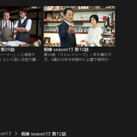
、早速ビルから転落死し
（佐藤正宏）と知り合う。体調も思わしく
捜査に加わる。既に捜査
ない様子の彼は、どうしても年越しを拘留
右京（水谷豊）と享（成
施設で迎えたいのか、「5年前に人を殺し
直前の女性の行動から、
た」と口走る。
ではないかと推理。
3 第09話
相棒 season13 第10話
ストーリー」／三塚奈々
第10話 「ストレイシープ」／年の瀬の夕
）という若い女性介護士
方、6歳の少年が何者かに公園で誘拐され
が発生。彼女はキャバク
る。その頃、杉下右京（水谷豊）は、西田
一面”も持っていたため、
悟巳（石田ひかり）という女性の葬儀に参
でも大々的に取り上げら
列していた。彼女の遺品に右京宛ての手紙
中傷を受けていた。犯人
があったため、呼ばれたという。そこには
たちで逮捕されていた
右京への思いが綴られていた。
にいる」という匿名の通
はその捜査を申しつけら
son13
相棒 season13 第12話