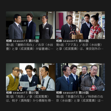
男性が自室で殺害された。室内が派
に出向していた女性が新加入するこ
手に荒らされていたことから、捜査
とになった。伊丹（川原和久）・芹
一課は強盗殺人の線で捜査を始め
沢（山中崇史）と組むことになった
る。しかし、長谷川は3年前、強盗
彼女は、早速ビルから転落死した身
殺人の容疑者として裁判にかけられ
元不明女性の捜査に加わる。既に捜
たものの、人権派の女性弁護士・永
査に乗り出していた右京（水谷豊）
井多恵（片岡礼子）の手腕もあっ
と享（成宮寛貴）は、死亡直前の女
て、無罪となった人物であることが
性の行動から、警備会社の関係者で
判明。
はないかと推理。
相棒 season13 第05話
相棒 season13 第06話
第5話 「最期の告白」／右京（水谷
第6話 「ママ友」／右京（水谷豊）
豊）と享（成宮寛貴）が留置場に入
と享（成宮寛貴）は、東京郊外の新
れられる。発端は4日前。食事をし
興住宅地に住む雅代（岩崎ひろみ）
ていた2人は、無銭飲食でわざと捕
という主婦から奇妙な話を聞く。一
まろうとしている男・滝沢（佐藤正
昨日、数組の家族で行ったバーベキ
宏）と知り合う。体調も思わしくな
ューの最中に、一人の女性が突然、
い様子の彼は、どうしても年越しを
行方不明になってしまったという。
拘留施設で迎えたいのか、「5年前
バーベキューの参加者は近くの公園
に人を殺した」と口走る。
で知り合ったママ友4人とその夫や
子供で…。
相棒 season13 第07話
相棒 season13 第08話
第7話 「死命」／享（成宮寛貴）
第8話 「幸運の行方」／特命係の右
は、悦子（真飛聖）から情報を得
京（水谷豊）と享（成宮寛貴）はと
て、保険金殺人の疑いがある案件を
ある街の商店街でパトロールをして
単独捜査していた。被疑者は田無
いた。その商店街にある質店の気の