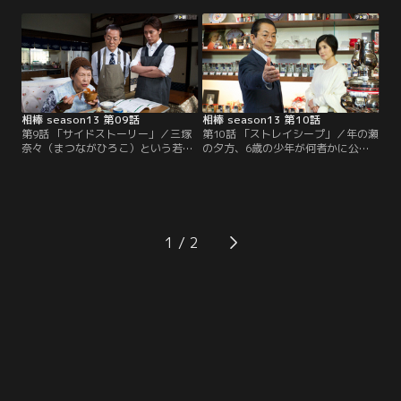
（米村亮太朗）という30代の男。彼
いい店主・久米（矢崎滋）は、ある
は、4年前に20歳も年上の女性と結
夜、腐れ縁の幼馴染みの小池（斉木
婚したが、2年後にその女性が急死
しげる）が、見知らぬ若い女性とラ
し、巨額の保険金を受け取ってい
ブホテルに入っていく姿を目撃し、
た。田無をマークしていた享は、右
一部始終をスマホで録画する。
京（水谷豊）の助言で捜査一課に応
援を要請。
相棒 season13 第09話
相棒 season13 第10話
第9話 「サイドストーリー」／三塚
第10話 「ストレイシープ」／年の瀬
奈々（まつながひろこ）という若い
の夕方、6歳の少年が何者かに公園
女性介護士が殺害される事件が発
で誘拐される。その頃、杉下右京
生。彼女はキャバクラ嬢という“別
（水谷豊）は、西田悟巳（石田ひか
の一面”も持っていたため、ワイド
り）という女性の葬儀に参列してい
ショーなどでも大々的に取り上げら
た。彼女の遺品に右京宛ての手紙が
れ、いわれのない中傷を受けてい
あったため、呼ばれたという。そこ
た。犯人は現行犯に近いかたちで逮
には右京への思いが綴られていた。
1
捕されていたが、「真犯人は別にい
る」という匿名の通報があり、特命
係はその捜査を申しつけられる。