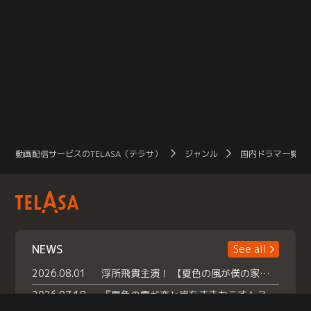
動画配信サービスのTELASA（テラサ）
ジャンル
国内ドラマ一覧（
NEWS
See all
2026.08.01
浮所飛貴主演！ 【夏色の風が僕の家にやってきた】 本日よりテラサで独占配信スタート！
2026.07.18
『夏色の雲が恋と嵐をまきおこす』スペシャルメイキング 【Part1】2026年７月18日（土）23時30分～配信スタート！話題のシーンの裏側を大公開！豪華キャスト大集合！ 『武宮家 真夏の家族会議』開催！