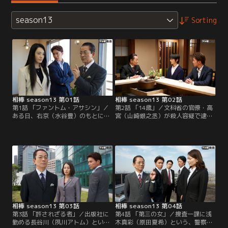
season13
Sorting
相棒 season13 第01話
相棒 season13 第02話
第1話 「ファントム・アサシン」／
第2話 「14歳」／文科省の官僚・高
ある日、右京（水谷豊）のもとに、
宮（山崎銀之丞）が殺人容疑で逮捕
かつて事件を通じて特命係とかかわ
された。しかし、取り調べをのらり
ったホームレスの吉田一郎（松尾貴
くらりとかわし、容疑を認めようと
史）が訪ねてくる。ゴミ箱から拾っ
しない。そんな中、警察に「高宮は
たバラバラのレジュメを繋ぎ合わせ
被害者に強請られていた」という告
たところ、そこには歩道橋から転落
発メールが届く。一連の出来事に引
死したと報じられた男性会社員の詳
っ掛かりを覚えた右京（水谷豊）と
細な個人情報が書かれていたとい
享（成宮寛貴）は、独自の捜査を開
う。
始。
相棒 season13 第03話
相棒 season13 第04話
第3話 「許されざる者」／出版社に
第4話 「第三の女」／捜査一課に浅
勤める長谷川（夙川アトム）という
木真彩（原田夏希）という、警察庁