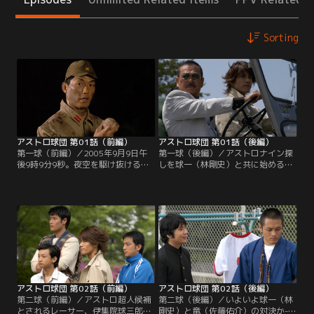
Sorting
アストロ球団 第01話（前編）
アストロ球団 第01話（後編）
第一球（前編）／2005年9月9日午
第一球（後編）／アストロナイン探
後9時9分9秒。夜空を駆け抜ける発
しを球一（林剛史）と共に始めるシ
光球を目撃した9人のプロ野球選手
ュウロ（千葉真一）。その一人は、
がいた。その中の一人、古田敦也
長嶋（神保悟志）が巨人軍に入団さ
（本人）は2005年2月、キャンプイ
せるため、孤児院から見出し、野球
ンを前にフィリピンに住むある人物
の英才教育を施した球五（上地雄
を訊ねた。彼の名はJ.シュウロ（千
輔）という秘蔵っ子だった。球五は
葉真一）。病床に伏す、老いたその
超人の証であるボール型のアザを持
男は古田に、自分の人生すべてを賭
つ男だったのだ。
けて作ったアストロ球団の話を始め
た。
アストロ球団 第02話（前編）
アストロ球団 第02話（後編）
第二球（前編）／アストロ超人候補
第二球（後編）／いよいよ球一（林
とされるレーサー、伊集院球三郎
剛史）と竜（佐藤佑介）の対決か-