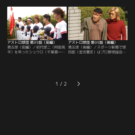
ムの心はバラバラ、雰囲気は最悪
（阿部亮平）は絶命してしまう。悲
だ。ところがその球七も実は負傷し
しみに暮れるナインの上に雨が容赦
ていたことを皆に隠し、己の命を削
なく降りつける中、怒りに燃えた球
る思いでプレイをしていたのだとわ
太（関泰章）は「超人の力が欲し
かると、他のナインとの間に生じた
い」と絶叫した。その球太の体に稲
誤解は徐々に解け、自分達も球七の
妻が落ちると不自由だった球太の左
ガッツに応えようと闘志を新たにす
手は動くようになり、掌からはボー
るのだった。
ル型のアザが現れた。
アストロ球団 第05話（前編）
アストロ球団 第05話（後編）
第五球（前編）／初代球二（阿部亮
第五球（後編）／スポーツ新聞で球
平）を弔ったシュウロ（千葉真一）
四郎（金児憲史）はプロ野球協会初
とアストロナイン。球二の敵でもあ
代会長の孫と知ったナインは焦り始
る竜（佐藤佑介）を仲間として受け
める。いっぽう、球四郎は新球団の
入れられないナインだったが、シュ
メンバーを探し始めた。最初の一人
ウロは竜、すなわち球六はアストロ
はボクシング日本ミドル級チャンピ
に必要な人材だと確信していた。そ
オンのダイナマイト拳（萩野崇）だ
んな球六が一人で球二を弔っている
った。あっさり拳を自分の力の傘下
1
と、謎の学ラン男が現れた。
におさめ、メンバーに入れる球四
郎。