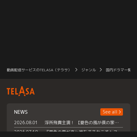
動画配信サービスのTELASA（テラサ）
ジャンル
国内ドラマ一覧（
NEWS
See all
2026.08.01
浮所飛貴主演！ 【夏色の風が僕の家にやってきた】 本日よりテラサで独占配信スタート！
2026.07.18
『夏色の雲が恋と嵐をまきおこす』スペシャルメイキング 【Part1】2026年７月18日（土）23時30分～配信スタート！話題のシーンの裏側を大公開！豪華キャスト大集合！ 『武宮家 真夏の家族会議』開催！