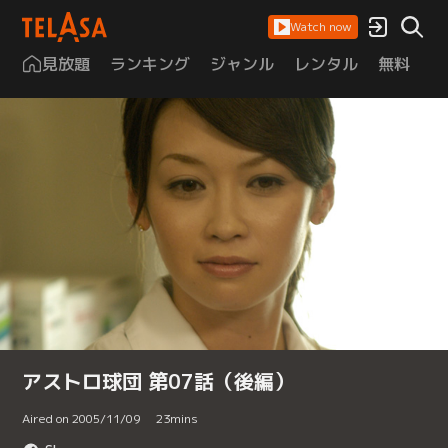
Watch now
見放題
ランキング
ジャンル
レンタル
無料
は
アストロ球団 第07話（後編）
Aired on 2005/11/09
23
mins