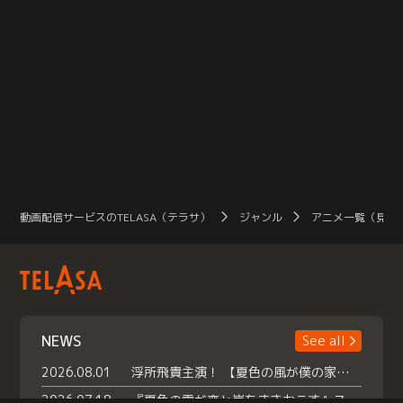
動画配信サービスのTELASA（テラサ）
ジャンル
アニメ一覧（見放
NEWS
See all
2026.08.01
浮所飛貴主演！ 【夏色の風が僕の家にやってきた】 本日よりテラサで独占配信スタート！
2026.07.18
『夏色の雲が恋と嵐をまきおこす』スペシャルメイキング 【Part1】2026年７月18日（土）23時30分～配信スタート！話題のシーンの裏側を大公開！豪華キャスト大集合！ 『武宮家 真夏の家族会議』開催！