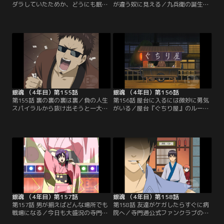
ダラしていたためか、どうにも眠れ
が違う奴に見える／九兵衛の誕生パ
ず困り果てる神楽。銀時と布団を交
ーティーの招待を受けたお妙と新八
換してみたりなどを考察してみたり
は、プレゼントの特注ケーキを手に
するが、本人はおろか、彼女に付き
柳生家の屋敷に向かう。しかし会場
合わされる銀時までも目がバッチリ
に入ってみると、芸能界、政界、あ
冴えてきてしまう。運動＆満腹が安
らゆる分野の著名人が。自分たちは
眠を導くという銀時に従って、神楽
場違いなのではと心配になってくる
は夜中のジョギング町内50周、そし
二人。見ると、向こうのテーブルで
て一升飯とトライするが…。【提
銀時や桂たちがパーティーそっちの
供：バンダイチャンネル】
けで大騒ぎしていて…。【提供：バ
ンダイチャンネル】
銀魂 （4年目）第155話
銀魂 （4年目）第156話
第155話 裏の裏の裏は裏／負の人生
第156話 屋台に入るには微妙に勇気
スパイラルから抜け出そうと一大決
がいる／屋台『ぐちり屋』のルール
心したマダオこと長谷川。彼が銀時
は、一人で来店して好きなだけグチ
とやって来たのは、場外馬券売場。
る、知り合いに会っても知らぬふり
徹夜で対策を練ってきた長谷川と、
をする、話は他言しない。今宵の客
考えるのが面倒でテキトーに張る銀
は甘党で気だるそうな侍、次にマヨ
時。結果はどちらも惨敗で、帰りの
侍、最後にゴリさん（仮名）。しか
電車賃さえ無くしてしまう。二人は
し店の親父が彼らのいつものグチを
着物を質に入れ、最後の300円を握
代弁してしまい、一同は慌てふため
りしめて起死回生の勝負に挑む…！
く。そこにもう一人、見知った女性
【提供：バンダイチャンネル】
がやってきて…。【提供：バンダイ
チャンネル】
銀魂 （4年目）第157話
銀魂 （4年目）第158話
第157話 男が揃えばどんな場所でも
第158話 友達がケガしたらすぐに病
戦場になる／今日も大盛況の寺門通
院へ／寺門通公式ファンクラブの座
ライブ。だが親衛隊長、新八は怒り
を巡る熾烈な戦いが幕を開けた。妖