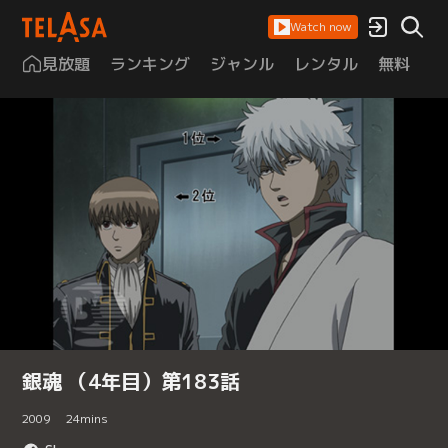
Watch now
見放題
ランキング
ジャンル
レンタル
無料
は
銀魂 （4年目）第183話
2009
24
mins