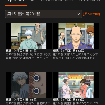
第151話～第201話
Sorting
銀魂 （4年目）第151話
銀魂 （4年目）第152話
第151話 髪切りながら交わされる美
第152話 天は人の上に人をつくらず
容師との会話は世界で一番どうでも
髷をつくりました／松平が連れてき
いい／閑古鳥が鳴く「髪結床」の留
た若侍は将軍様だった。彼は庶民の
守番をすることになった万事屋一
暮らしを知るために、ここでの散髪
行。向かいに新しくオープンしたカ
を所望。緊張のあまり新八と神楽は
リスマ美容院の様子をのぞいてみる
思わず嘔吐、すると将軍様の額に未
と、人だかりの中に入店拒否されて
消化のナルトが貼り付いてしまう。
いる近藤の姿が。彼はこちらの髪結
仕方なくカミソリを当てて外そうと
床に向かってくるが、銀時たちは散
するが、手元が狂って髷を切り落と
髪できないし何より気まずい…。
してしまう！ なんとかごまかそうと
【提供：バンダイチャンネル】
する銀時は…。【提供：バンダイチ
ャンネル】
銀魂 （4年目）第153話
銀魂 （4年目）第154話
第153話 寝る子は育つ／昼間にダラ
第154話 誕生日会はいつものアイツ