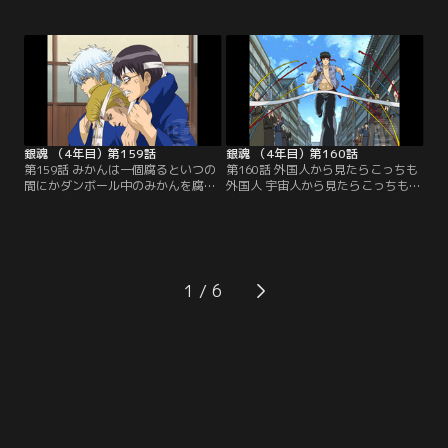
に打ち震えていた。親衛隊員がたっ
刀により出現した土方のヘタレオタ
たの四人しか集まっていなかったの
ク人格、トッシーは、強固な意志に
だ。しかも隊員が無断で脱退してい
よってねじ伏せられたかに見えた
たという事実を知り、激昂する新
が、実は消滅せずに彼の中に生き続
八。新興のファンクラブ「通選隊」
けていたのだ。覇道を極めようとす
への鞍替えだというのだが、そのリ
るトッシー、お通ちゃんへの愛が原
ーダーは妖刀の呪いでカリスマオタ
動力の新八。勝利は果たしてどちら
クとなった土方だった…！【提供：
の手に…！？【提供：バンダイチャ
バンダイチャンネル】
ンネル】
銀魂 （4年目）第159話
銀魂 （4年目）第160話
第159話 みかんは一個腐るといつの
第160話 外国人から見たらこっちも
間にかダンボール中のみかんを腐ら
外国人 宇宙人から見たらこっちも宇
せる／お通ちゃん公式ファンクラブ
宙人／参加者を全て丸め込んで親衛
の座を目指す予選ロードレース。タ
隊チームを妨害し、予選レースを1
カチンは重症だし、先頭を走ってい
位でゴールした通選組のトッシー。
たはずの神楽はルートを間違えるし
ところが知謀を巡らせて蹴落とした
と、新八チームは勝利から遠ざかっ
はずの親衛隊チームがまさかの2位
ていく。一計を案じた銀時がタカチ
でゴール。当然、替玉疑惑にツッコ
1
ンを病院に担ぎ込み、瞬時に回復＆
む土方だが、身内にタクシーでの不
パワーアップさせて戦線に復帰させ
正疑惑があったりでお互い目をつぶ
る。【提供：バンダイチャンネル】
ることに…。【提供：バンダイチャ
ンネル】