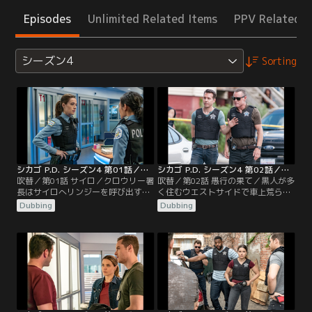
Episodes
Unlimited Related Items
PPV Related I
シーズン4
Sorting
シカゴ P.D. シーズン4 第01話／吹替
シカゴ P.D. シーズン4 第02話／吹替
吹替／第01話 サイロ／クロウリー署
吹替／第02話 愚行の果て／黒人が多
長はサイロへリンジーを呼び出す。
く住むウエストサイドで車上荒らし
ボイトがジャスティン殺害犯のビン
の一報が入り、パトロール中のバー
Dubbing
Dubbing
ガムをサイロへ連れて来て、殺して
ジェスと新パートナーのテイは現場
穴に埋めたことを感づいていたの
へ駆けつける。犯人の少年たち2人
だ。リンジーはボイトをかばって嘘
を取り逃がすが、大けがをした白人
を突き通すが……。その頃、駐車場
青年ネイサンを発見する。少年らが
で焼けた車の中から焼死体が見つか
落とした免許証は車の持ち主で、ネ
る。
イサンの婚約者サラのものだったが
彼女の姿はどこにもなかった。