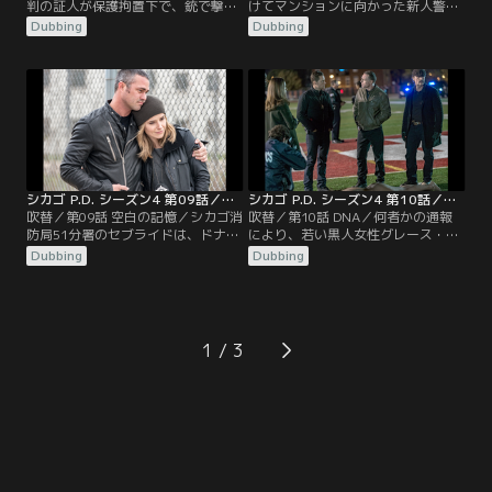
判の証人が保護拘置下で、銃で撃た
けてマンションに向かった新人警官
れて殺害された。殺されたのはスー
アンソニーが現場で射殺される。特
Dubbing
Dubbing
ダン出身のタリクという男性。大富
捜班は8階のベランダで薬莢を発
豪の息子オリバー・タックスホーン
見。上階から狙い撃ちするやり方
が、2年前に女性の遺体を遺棄した
は、まるで処刑のようだった。早速
のを目撃した唯一の証人だった。オ
捜査に当たる特捜班は、警官が狙わ
リバーにはほかに4件ものレイプの
れたことから警察を脅迫していた者
容疑もかかっている。
の中に犯人がいると推測する。
シカゴ P.D. シーズン4 第09話／吹替
シカゴ P.D. シーズン4 第10話／吹替
吹替／第09話 空白の記憶／シカゴ消
吹替／第10話 DNA／何者かの通報
防局51分署のセブライドは、ドナー
により、若い黒人女性グレース・ジ
になる予定だったが移植手術が中止
ョンソンの遺体が発見される。犯行
Dubbing
Dubbing
となり、腹を立てて昼間からバーで
は別の場所で行われたらしい。現場
酒をのんでいた。その帰り道、彼の
にやってきた特捜班には新メンバ
車が人身事故を起こすが、現場にセ
ー、リクストンの姿があり、潜入捜
ブライドの姿はなかった。ボイトら
査に入ったルゼックの代わりだと聞
がアパートを訪ねて眠っていたセブ
かされたバージェスは動揺する。
1
ライドを起こして連行するが、彼に
は事故の記憶はまったくなかった。