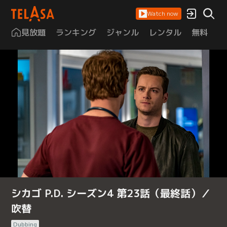
Watch now
見放題
ランキング
ジャンル
レンタル
無料
は
シカゴ P.D. シーズン4 第23話（最終話）／
吹替
Dubbing