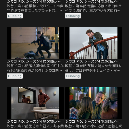
シカゴ P.D. シーズン4 第03話／吹替
シカゴ P.D. シーズン4 第04話／吹替
吹替／第03話 襲撃／父ロバートの自
吹替／第04話 報復の応酬／市内のラ
宅で夕食を共にしたプラットは、父
イブ会場前で、車の中から客に向け
の若い恋人ナタリーは財産目当てだ
て発砲する無差別乱射事件が発生。
Dubbing
Dubbing
と警告する。まったく気にしていな
ライブの出演者の一人だったラッパ
い様子の父をあとにして家を出た直
ーの少年TKアイスが、瀕死の状態で
後、プラットは何者かに襲撃され重
発見される。車の所有者はすぐに判
傷を負い、病院に搬送される。現場
明するが、彼にはアリバイがあっ
の住民から「V8エンジンの車の音が
た。防犯情報センターはギャング団
聞こえた」との証言を得た特捜班
Gパーク・ローズによってTK殺害予
は、プラットに恨みを持つ人物の犯
告が投稿されていたのを見つける。
行だとにらむ。
シカゴ P.D. シーズン4 第05話／吹替
シカゴ P.D. シーズン4 第06話／吹替
吹替／第05話 違法薬物の罠／町中か
吹替／第06話 友情／隣人から通報を
ら若い麻薬患者が次々とシカゴ医療
受け、プロ野球選手ジェイク・マッ
センターに運び込まれ、過剰摂取が
コイの屋敷へ向かったバージェスと
Dubbing
Dubbing
原因と考えられた。ジェイの兄で医
新パートナーのソレンセン。そこで
師ウィルによれば、元々は鎮痛剤だ
頭部から血を流した少女マヤの遺体
が効き目はモルヒネの100倍とも言
を発見する。実はマッコイはオリン
われているフェンタニルがヘロイン
スキーの10年来の知人で、半年前に
に混ぜて売られていたらしい。値段
起こした事故を機に、それまでの生
が安いことから若者が安易に手を出
き方を改めたという。
し、強い作用であっという間に死に
至る。
シカゴ P.D. シーズン4 第07話／吹替
シカゴ P.D. シーズン4 第08話／吹替
吹替／第07話 消された証人／ある裁
吹替／第08話 不幸の連鎖／通報を受