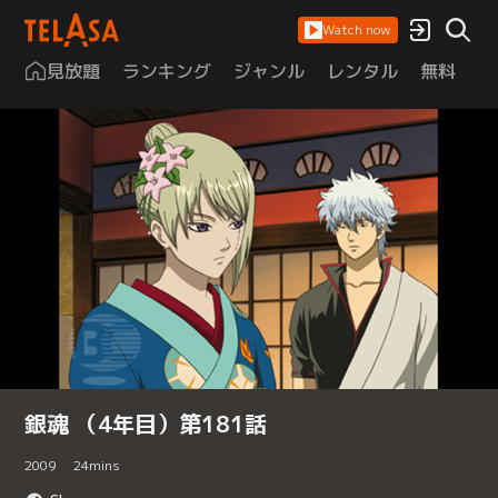
Watch now
見放題
ランキング
ジャンル
レンタル
無料
は
銀魂 （4年目）第181話
2009
24
mins