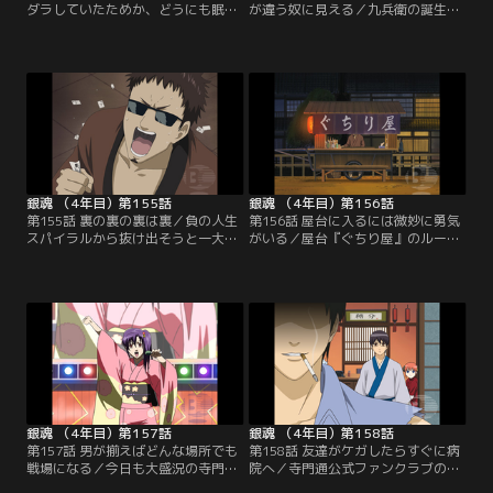
ダラしていたためか、どうにも眠れ
が違う奴に見える／九兵衛の誕生パ
ず困り果てる神楽。銀時と布団を交
ーティーの招待を受けたお妙と新八
換してみたりなどを考察してみたり
は、プレゼントの特注ケーキを手に
するが、本人はおろか、彼女に付き
柳生家の屋敷に向かう。しかし会場
合わされる銀時までも目がバッチリ
に入ってみると、芸能界、政界、あ
冴えてきてしまう。運動＆満腹が安
らゆる分野の著名人が。自分たちは
眠を導くという銀時に従って、神楽
場違いなのではと心配になってくる
は夜中のジョギング町内50周、そし
二人。見ると、向こうのテーブルで
て一升飯とトライするが…。【提
銀時や桂たちがパーティーそっちの
供：バンダイチャンネル】
けで大騒ぎしていて…。【提供：バ
ンダイチャンネル】
銀魂 （4年目）第155話
銀魂 （4年目）第156話
第155話 裏の裏の裏は裏／負の人生
第156話 屋台に入るには微妙に勇気
スパイラルから抜け出そうと一大決
がいる／屋台『ぐちり屋』のルール
心したマダオこと長谷川。彼が銀時
は、一人で来店して好きなだけグチ
とやって来たのは、場外馬券売場。
る、知り合いに会っても知らぬふり
徹夜で対策を練ってきた長谷川と、
をする、話は他言しない。今宵の客
考えるのが面倒でテキトーに張る銀
は甘党で気だるそうな侍、次にマヨ
時。結果はどちらも惨敗で、帰りの
侍、最後にゴリさん（仮名）。しか
電車賃さえ無くしてしまう。二人は
し店の親父が彼らのいつものグチを
着物を質に入れ、最後の300円を握
代弁してしまい、一同は慌てふため
りしめて起死回生の勝負に挑む…！
く。そこにもう一人、見知った女性
【提供：バンダイチャンネル】
がやってきて…。【提供：バンダイ
チャンネル】
銀魂 （4年目）第157話
銀魂 （4年目）第158話
第157話 男が揃えばどんな場所でも
第158話 友達がケガしたらすぐに病
戦場になる／今日も大盛況の寺門通
院へ／寺門通公式ファンクラブの座
ライブ。だが親衛隊長、新八は怒り
を巡る熾烈な戦いが幕を開けた。妖