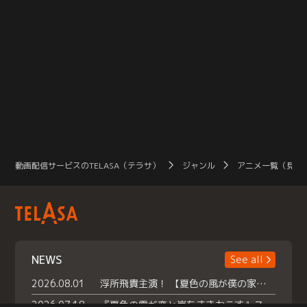
動画配信サービスのTELASA（テラサ）
ジャンル
アニメ一覧（見放
NEWS
See all
2026.08.01
浮所飛貴主演！ 【夏色の風が僕の家にやってきた】 本日よりテラサで独占配信スタート！
2026.07.18
『夏色の雲が恋と嵐をまきおこす』スペシャルメイキング 【Part1】2026年７月18日（土）23時30分～配信スタート！話題のシーンの裏側を大公開！豪華キャスト大集合！ 『武宮家 真夏の家族会議』開催！