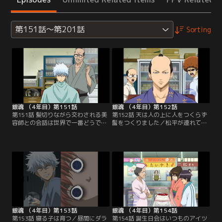
第151話～第201話
Sorting
銀魂 （4年目）第151話
銀魂 （4年目）第152話
第151話 髪切りながら交わされる美
第152話 天は人の上に人をつくらず
容師との会話は世界で一番どうでも
髷をつくりました／松平が連れてき
いい／閑古鳥が鳴く「髪結床」の留
た若侍は将軍様だった。彼は庶民の
守番をすることになった万事屋一
暮らしを知るために、ここでの散髪
行。向かいに新しくオープンしたカ
を所望。緊張のあまり新八と神楽は
リスマ美容院の様子をのぞいてみる
思わず嘔吐、すると将軍様の額に未
と、人だかりの中に入店拒否されて
消化のナルトが貼り付いてしまう。
いる近藤の姿が。彼はこちらの髪結
仕方なくカミソリを当てて外そうと
床に向かってくるが、銀時たちは散
するが、手元が狂って髷を切り落と
髪できないし何より気まずい…。
してしまう！ なんとかごまかそうと
【提供：バンダイチャンネル】
する銀時は…。【提供：バンダイチ
ャンネル】
銀魂 （4年目）第153話
銀魂 （4年目）第154話
第153話 寝る子は育つ／昼間にダラ
第154話 誕生日会はいつものアイツ