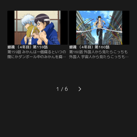
に打ち震えていた。親衛隊員がたっ
刀により出現した土方のヘタレオタ
たの四人しか集まっていなかったの
ク人格、トッシーは、強固な意志に
だ。しかも隊員が無断で脱退してい
よってねじ伏せられたかに見えた
たという事実を知り、激昂する新
が、実は消滅せずに彼の中に生き続
八。新興のファンクラブ「通選隊」
けていたのだ。覇道を極めようとす
への鞍替えだというのだが、そのリ
るトッシー、お通ちゃんへの愛が原
ーダーは妖刀の呪いでカリスマオタ
動力の新八。勝利は果たしてどちら
クとなった土方だった…！【提供：
の手に…！？【提供：バンダイチャ
バンダイチャンネル】
ンネル】
銀魂 （4年目）第159話
銀魂 （4年目）第160話
第159話 みかんは一個腐るといつの
第160話 外国人から見たらこっちも
間にかダンボール中のみかんを腐ら
外国人 宇宙人から見たらこっちも宇
せる／お通ちゃん公式ファンクラブ
宙人／参加者を全て丸め込んで親衛
の座を目指す予選ロードレース。タ
隊チームを妨害し、予選レースを1
カチンは重症だし、先頭を走ってい
位でゴールした通選組のトッシー。
たはずの神楽はルートを間違えるし
ところが知謀を巡らせて蹴落とした
と、新八チームは勝利から遠ざかっ
はずの親衛隊チームがまさかの2位
ていく。一計を案じた銀時がタカチ
でゴール。当然、替玉疑惑にツッコ
1
ンを病院に担ぎ込み、瞬時に回復＆
む土方だが、身内にタクシーでの不
パワーアップさせて戦線に復帰させ
正疑惑があったりでお互い目をつぶ
る。【提供：バンダイチャンネル】
ることに…。【提供：バンダイチャ
ンネル】