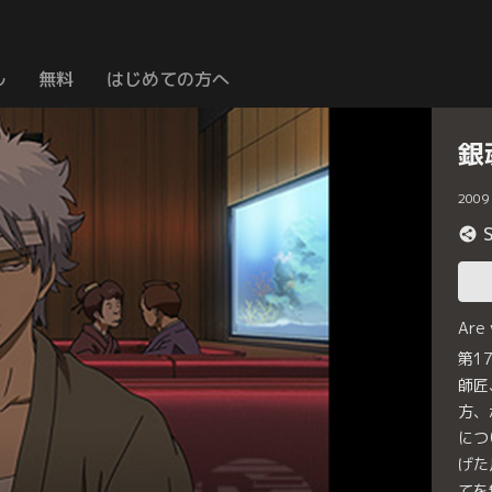
ル
無料
はじめての方へ
銀
2009
Are
第1
師匠
方、
につ
げた
てを