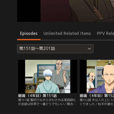
Episodes
Unlimited Related Items
PPV Rel
第151話～第201話
銀魂 （4年目）第151話
銀魂 （4年目）第15
第151話 髪切りながら交わされる美容師と
第152話 天は人の上に
の会話は世界で一番どうでもいい／閑古鳥
くりました／松平が連れ
が鳴く「髪結床」の留守番をすることにな
様だった。彼は庶民の暮
った万事屋一行。向かいに新しくオープン
に、ここでの散髪を所望