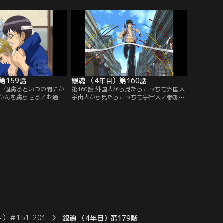
みると、芸能界、政界、
谷川と、考えるのが面倒でテキトーに張る
名人が。自分たちは場違
銀時。結果はどちらも惨敗で、帰りの電車
になってくる二人。見る
賃さえ無くしてしまう。二人は着物を質に
ブルで銀時や桂たちがパ
入れ、最後の300円を握りしめて起死回生
けで大騒ぎしていて…。
の勝負に挑む…！【提供：バンダイチャン
チャンネル】
ネル】
第159話
銀魂 （4年目）第160話
は一個腐るといつの間にか
第160話 外国人から見たらこっちも外国人
かんを腐らせる／お通ち
宇宙人から見たらこっちも宇宙人／参加者
ラブの座を目指す予選ロ
を全て丸め込んで親衛隊チームを妨害し、
チンは重症だし、先頭を
予選レースを1位でゴールした通選組のト
神楽はルートを間違える
ッシー。ところが知謀を巡らせて蹴落とし
は勝利から遠ざかってい
たはずの親衛隊チームがまさかの2位でゴ
銀時がタカチンを病院に
ール。当然、替玉疑惑にツッコむ土方だ
回復＆パワーアップさせ
が、身内にタクシーでの不正疑惑があった
る。【提供：バンダイチ
りでお互い目をつぶることに…。【提供：
バンダイチャンネル】
）＃151-201
銀魂 （4年目）第179話