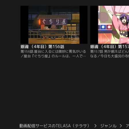
したカリスマ美容院の様子をのぞいてみる
八と神楽は思わず嘔吐、
と、人だかりの中に入店拒否されている近
に未消化のナルトが貼り
藤の姿が。彼はこちらの髪結床に向かって
方なくカミソリを当てて
くるが、銀時たちは散髪できないし何より
手元が狂って髷を切り落
気まずい…。【提供：バンダイチャンネ
んとかごまかそうとする
ル】
供：バンダイチャンネル
銀魂 （4年目）第156話
銀魂 （4年目）第15
第156話 屋台に入るには微妙に勇気がいる
第157話 男が揃えばど
／屋台『ぐちり屋』のルールは、一人で来
なる／今日も大盛況の寺
店して好きなだけグチる、知り合いに会っ
親衛隊長、新八は怒りに
ても知らぬふりをする、話は他言しない。
親衛隊員がたったの四人
今宵の客は甘党で気だるそうな侍、次にマ
かったのだ。しかも隊員
ヨ侍、最後にゴリさん（仮名）。しかし店
いたという事実を知り、
の親父が彼らのいつものグチを代弁してし
興のファンクラブ「通選
まい、一同は慌てふためく。そこにもう一
というのだが、そのリー
人、見知った女性がやってきて…。【提
でカリスマオタクとなっ
供：バンダイチャンネル】
【提供：バンダイチャン
動画配信サービスのTELASA（テラサ）
ジャンル