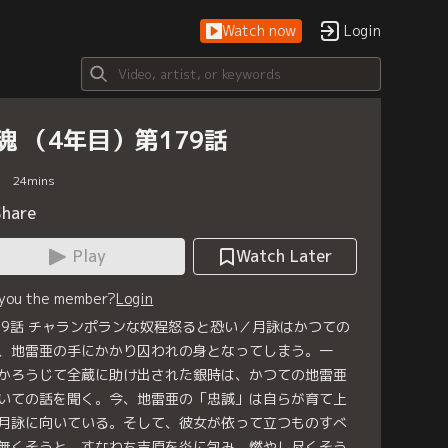
Watch now
Login
魂 （4年目）第179話
24
mins
Share
Play
Watch Later
 you the member?
Login
79話 チャランポランな奴程怒ると恐い／月詠はかつての
、地雷亜の手にかかり囚われの身となってしまう。一
かろうじて全蔵に助け出された銀時は、かつての地雷亜
いての話を聞く。今、地雷亜の「忠誠」は自らが育て上
月詠に向いている。そして、彼女が依って立つものすべ
無くそうと、すなわち吉原を炎に包み、燃やし尽くそう