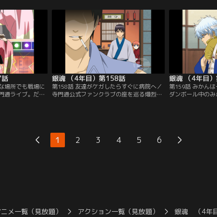
すると将軍様の額
女に付き合わされる銀時までも目がバッチ
かし会場に入って
付いてしまう。仕
リ冴えてきてしまう。運動＆満腹が安眠を
あらゆる分野の著
外そうとするが、
導くという銀時に従って、神楽は夜中のジ
いなのではと心配
としてしまう！ な
ョギング町内50周、そして一升飯とトライ
と、向こうのテー
銀時は…。【提
するが…。【提供：バンダイチャンネル】
ーティーそっちの
】
【提供：バンダイ
7話
銀魂 （4年目）第158話
銀魂 （4年目）
んな場所でも戦場に
第158話 友達がケガしたらすぐに病院へ／
第159話 みかん
門通ライブ。だが
寺門通公式ファンクラブの座を巡る熾烈な
ダンボール中のみ
打ち震えていた。
戦いが幕を開けた。妖刀により出現した土
ゃん公式ファンク
しか集まっていな
方のヘタレオタク人格、トッシーは、強固
ードレース。タカ
が無断で脱退して
な意志によってねじ伏せられたかに見えた
走っていたはずの
激昂する新八。新
が、実は消滅せずに彼の中に生き続けてい
しと、新八チーム
隊」への鞍替えだ
たのだ。覇道を極めようとするトッシー、
く。一計を案じた
1
2
3
4
5
6
ダーは妖刀の呪い
お通ちゃんへの愛が原動力の新八。勝利は
担ぎ込み、瞬時に
た土方だった…！
果たしてどちらの手に…！？【提供：バン
て戦線に復帰させ
ネル】
ダイチャンネル】
ャンネル】
アニメ一覧（見放題）
アクション一覧（見放題）
銀魂 （4年目