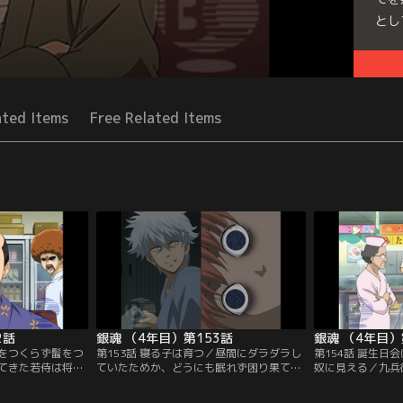
とし
Seri
ated Items
Free Related Items
2話
銀魂 （4年目）第153話
銀魂 （4年目）
人をつくらず髷をつ
第153話 寝る子は育つ／昼間にダラダラし
第154話 誕生日
てきた若侍は将軍
ていたためか、どうにも眠れず困り果てる
奴に見える／九兵
らしを知るため
神楽。銀時と布団を交換してみたりなどを
待を受けたお妙と
。緊張のあまり新
考察してみたりするが、本人はおろか、彼
注ケーキを手に柳