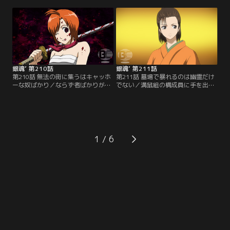
態の中、銀時らは買出しに出かけて
したテレビシリーズも、はや2ヶ月
しまい、全蔵の計画は台無しに！一
が経とうとしていた。だが油断する
足先に屋敷に戻り、居眠りをこく神
ことなかれ、「いつまでもあると思
楽と定春の元に第一の刺客、寝込み
うな親とアニメ銀魂」前回のシリー
専門の殺し屋の魔の手が忍び寄
ズの反省を決して忘れてはいけな
る…。果たして最強の仕置き人VS必
い。【提供：バンダイチャンネル】
殺万事屋の戦いの行方はいかに！
【提供：バンダイチャンネル】
銀魂’ 第210話
銀魂’ 第211話
第210話 無法の街に集うはキャッホ
第211話 墓場で暴れるのは幽霊だけ
ーな奴ばかり／ならず者ばかりが集
でない／溝鼠組の構成員に手を出し
まる町、かぶき町。ここは四天王と
窮地に立たされた銀時らは、全ては
呼ばれる四つの巨大勢力が、互いを
次郎長にかぶき町の天下をとらせる
牽制し均衡を保っている状態だっ
ための策略に巻き込まれたことを知
た。その四天王の一人、女帝お登
る。そして黒駒勝男も属する次郎長
勢。勢力を持たない彼女が四天王に
一家は、この町を手に入れるために
君臨し他の勢力に対抗できる理
既に動き出していた。最初に狙われ
1
由…。それはかぶき町最強の男が側
たのは次郎長が最も忌み嫌う人物、
にいるからに他ならない。【提供：
お登勢。彼女を救える方法はたった
バンダイチャンネル】
一つ…。【提供：バンダイチャンネ
ル】