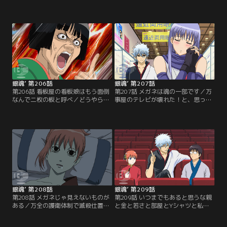
でいけ」山のような年賀状にウンザ
ランスを考えろ」ある日山崎は街で
リの銀時。グチる銀時をよそ目に神
娘とぶつかりあんぱんを拾ってもら
楽と新八は年一回の仕分けを楽しん
う。「あの…あんぱんお好きなんで
でいた。近況報告も兼ねた年賀状の
すか？」と娘から問いかけられる山
中には馴染みの顔からも…。しかし
崎。その娘は山崎の張り込み対象の
差出人たちは年賀状でやりたい放
居酒屋女主人・楢崎幸だった。「人
題！「カカオよりココロ」バレンタ
は皆運命と戦う戦士」断られると思
インなんて茶番はやめるべきだ！！
いつつも妙を野球観戦に誘う近藤。
と訴える万事屋の男子二名。【提
【提供：バンダイチャンネル】
供：バンダイチャンネル】
銀魂’ 第206話
銀魂’ 第207話
第206話 看板屋の看板娘はもう面倒
第207話 メガネは魂の一部です／万
なんで二枚の板と呼べ／どうやらキ
事屋のテレビが壊れた！と、思った
ャサリンに恋人が出来たらしい…。
ら中にさっちゃんが潜んでいた。銀
全く信じない銀時だったが、恋する
時は定春にテレビごと捨ててくれと
乙女の美しすぎる変貌を目の前にし
頼むが、その拍子にさっちゃんの大
て動揺を隠せない。相手はスナック
事な眼鏡が壊れてしまう。銀時は
お登勢の常連客の、末次郎という実
渋々さっちゃんに新しい眼鏡を買っ
業家。キャサリンは彼と一緒に店を
てあげるものの、それはあきらかに
出すことを決意しかぶき町を去るこ
度数が合っていない瓶底眼鏡だっ
とに…。【提供：バンダイチャンネ
た。銀時からのプレゼントに喜ぶさ
ル】
っちゃんだったが…。【提供：バン
ダイチャンネル】
銀魂’ 第208話
銀魂’ 第209話
第208話 メガネじゃ見えないものが
第209話 いつまでもあると思うな親
ある／万全の護衛体制で滅殺仕置き
と金と若さと部屋とYシャツと私と
人たちを迎え撃つ全蔵と万事屋一
あなたとアニメ銀魂／「劇場版銀魂
行。しかし敵の気配が迫る最悪の事
新訳紅桜篇」の大ヒットを受け再開