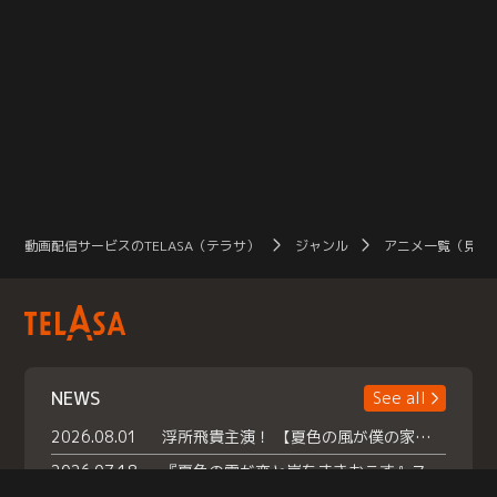
動画配信サービスのTELASA（テラサ）
ジャンル
アニメ一覧（見放
NEWS
See all
2026.08.01
浮所飛貴主演！ 【夏色の風が僕の家にやってきた】 本日よりテラサで独占配信スタート！
2026.07.18
『夏色の雲が恋と嵐をまきおこす』スペシャルメイキング 【Part1】2026年７月18日（土）23時30分～配信スタート！話題のシーンの裏側を大公開！豪華キャスト大集合！ 『武宮家 真夏の家族会議』開催！