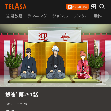
Watch now
見放題
ランキング
ジャンル
レンタル
無料
は
銀魂’ 第251話
2012
24
mins