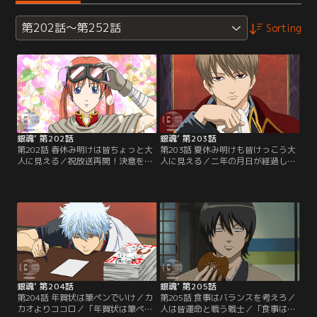
第202話～第252話
Sorting
銀魂’ 第202話
銀魂’ 第203話
第202話 春休み明けは皆ちょっと大
第203話 夏休み明けも皆けっこう大
人に見える／祝放送再開！決意を新
人に見える／二年の月日が経過した
たに一年ぶりの万事屋に出社する新
世界。新八は自分以外何もかもが変
八。しかし、そこには見慣れぬ謎の
わってしまった現実を受け止められ
男とグラマラスな大人な女性…。ま
ずにいた。実は他にも二年後に取り
るで別人に変貌した銀時と神楽だっ
残されていた人物が…真選組の土方
た。己の知らぬ間にここでは二年の
もその一人だ。新八と土方は現状
月日が経っていると知り新八は困惑
を、ツッコミというポジションを忘
する。【提供：バンダイチャンネ
れてこの世界をボケの飽和状態にし
ル】
た自分たちへの罰だとうなだれる。
【提供：バンダイチャンネル】
銀魂’ 第204話
銀魂’ 第205話
第204話 年賀状は筆ペンでいけ／カ
第205話 食事はバランスを考えろ／
カオよりココロ／「年賀状は筆ペン
人は皆運命と戦う戦士／「食事はバ