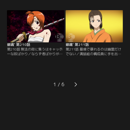
行。しかし敵の気配が迫る最悪の事
新訳紅桜篇」の大ヒットを受け再開
態の中、銀時らは買出しに出かけて
したテレビシリーズも、はや2ヶ月
しまい、全蔵の計画は台無しに！一
が経とうとしていた。だが油断する
足先に屋敷に戻り、居眠りをこく神
ことなかれ、「いつまでもあると思
楽と定春の元に第一の刺客、寝込み
うな親とアニメ銀魂」前回のシリー
専門の殺し屋の魔の手が忍び寄
ズの反省を決して忘れてはいけな
る…。果たして最強の仕置き人VS必
い。【提供：バンダイチャンネル】
殺万事屋の戦いの行方はいかに！
【提供：バンダイチャンネル】
銀魂’ 第210話
銀魂’ 第211話
第210話 無法の街に集うはキャッホ
第211話 墓場で暴れるのは幽霊だけ
ーな奴ばかり／ならず者ばかりが集
でない／溝鼠組の構成員に手を出し
まる町、かぶき町。ここは四天王と
窮地に立たされた銀時らは、全ては
呼ばれる四つの巨大勢力が、互いを
次郎長にかぶき町の天下をとらせる
牽制し均衡を保っている状態だっ
ための策略に巻き込まれたことを知
た。その四天王の一人、女帝お登
る。そして黒駒勝男も属する次郎長
勢。勢力を持たない彼女が四天王に
一家は、この町を手に入れるために
君臨し他の勢力に対抗できる理
既に動き出していた。最初に狙われ
1
由…。それはかぶき町最強の男が側
たのは次郎長が最も忌み嫌う人物、
にいるからに他ならない。【提供：
お登勢。彼女を救える方法はたった
バンダイチャンネル】
一つ…。【提供：バンダイチャンネ
ル】