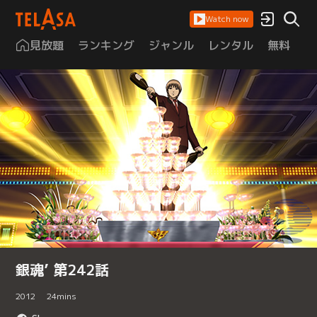
Watch now
見放題
ランキング
ジャンル
レンタル
無料
は
銀魂’ 第242話
2012
24
mins