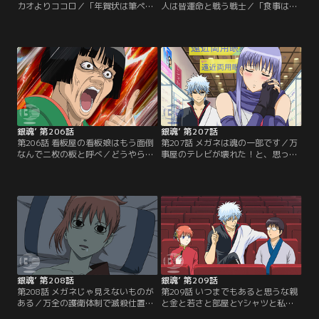
カオよりココロ／「年賀状は筆ペン
人は皆運命と戦う戦士／「食事はバ
でいけ」山のような年賀状にウンザ
ランスを考えろ」ある日山崎は街で
リの銀時。グチる銀時をよそ目に神
娘とぶつかりあんぱんを拾ってもら
楽と新八は年一回の仕分けを楽しん
う。「あの…あんぱんお好きなんで
でいた。近況報告も兼ねた年賀状の
すか？」と娘から問いかけられる山
中には馴染みの顔からも…。しかし
崎。その娘は山崎の張り込み対象の
差出人たちは年賀状でやりたい放
居酒屋女主人・楢崎幸だった。「人
題！「カカオよりココロ」バレンタ
は皆運命と戦う戦士」断られると思
インなんて茶番はやめるべきだ！！
いつつも妙を野球観戦に誘う近藤。
と訴える万事屋の男子二名。【提
【提供：バンダイチャンネル】
供：バンダイチャンネル】
銀魂’ 第206話
銀魂’ 第207話
第206話 看板屋の看板娘はもう面倒
第207話 メガネは魂の一部です／万
なんで二枚の板と呼べ／どうやらキ
事屋のテレビが壊れた！と、思った
ャサリンに恋人が出来たらしい…。
ら中にさっちゃんが潜んでいた。銀
全く信じない銀時だったが、恋する
時は定春にテレビごと捨ててくれと
乙女の美しすぎる変貌を目の前にし
頼むが、その拍子にさっちゃんの大
て動揺を隠せない。相手はスナック
事な眼鏡が壊れてしまう。銀時は
お登勢の常連客の、末次郎という実
渋々さっちゃんに新しい眼鏡を買っ
業家。キャサリンは彼と一緒に店を
てあげるものの、それはあきらかに
出すことを決意しかぶき町を去るこ
度数が合っていない瓶底眼鏡だっ
とに…。【提供：バンダイチャンネ
た。銀時からのプレゼントに喜ぶさ
ル】
っちゃんだったが…。【提供：バン
ダイチャンネル】
銀魂’ 第208話
銀魂’ 第209話
第208話 メガネじゃ見えないものが
第209話 いつまでもあると思うな親
ある／万全の護衛体制で滅殺仕置き
と金と若さと部屋とYシャツと私と
人たちを迎え撃つ全蔵と万事屋一
あなたとアニメ銀魂／「劇場版銀魂