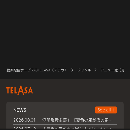
動画配信サービスのTELASA（テラサ）
ジャンル
アニメ一覧（見放
NEWS
See all
2026.08.01
浮所飛貴主演！ 【夏色の風が僕の家にやってきた】 本日よりテラサで独占配信スタート！
2026.07.18
『夏色の雲が恋と嵐をまきおこす』スペシャルメイキング 【Part1】2026年７月18日（土）23時30分～配信スタート！話題のシーンの裏側を大公開！豪華キャスト大集合！ 『武宮家 真夏の家族会議』開催！