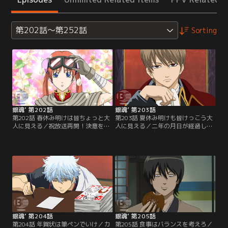
第202話～第252話
Sorting
銀魂’ 第202話
銀魂’ 第203話
第202話 春休み明けは皆ちょっと大
第203話 夏休み明けも皆けっこう大
人に見える／祝放送再開！決意を新
人に見える／二年の月日が経過した
たに一年ぶりの万事屋に出社する新
世界。新八は自分以外何もかもが変
八。しかし、そこには見慣れぬ謎の
わってしまった現実を受け止められ
男とグラマラスな大人な女性…。ま
ずにいた。実は他にも二年後に取り
るで別人に変貌した銀時と神楽だっ
残されていた人物が…真選組の土方
た。己の知らぬ間にここでは二年の
もその一人だ。新八と土方は現状
月日が経っていると知り新八は困惑
を、ツッコミというポジションを忘
する。【提供：バンダイチャンネ
れてこの世界をボケの飽和状態にし
ル】
た自分たちへの罰だとうなだれる。
【提供：バンダイチャンネル】
銀魂’ 第204話
銀魂’ 第205話
第204話 年賀状は筆ペンでいけ／カ
第205話 食事はバランスを考えろ／