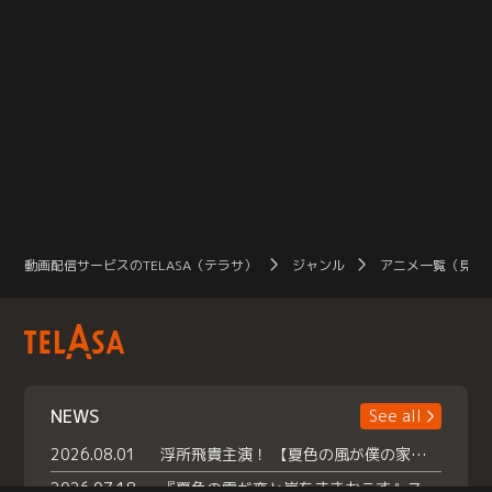
動画配信サービスのTELASA（テラサ）
ジャンル
アニメ一覧（見放
NEWS
See all
2026.08.01
浮所飛貴主演！ 【夏色の風が僕の家にやってきた】 本日よりテラサで独占配信スタート！
2026.07.18
『夏色の雲が恋と嵐をまきおこす』スペシャルメイキング 【Part1】2026年７月18日（土）23時30分～配信スタート！話題のシーンの裏側を大公開！豪華キャスト大集合！ 『武宮家 真夏の家族会議』開催！