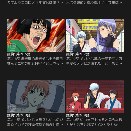
カオよりココロ／「年賀状は筆ペン
人は皆運命と戦う戦士／「食事はバ
でいけ」山のような年賀状にウンザ
ランスを考えろ」ある日山崎は街で
リの銀時。グチる銀時をよそ目に神
娘とぶつかりあんぱんを拾ってもら
楽と新八は年一回の仕分けを楽しん
う。「あの…あんぱんお好きなんで
でいた。近況報告も兼ねた年賀状の
すか？」と娘から問いかけられる山
中には馴染みの顔からも…。しかし
崎。その娘は山崎の張り込み対象の
差出人たちは年賀状でやりたい放
居酒屋女主人・楢崎幸だった。「人
題！「カカオよりココロ」バレンタ
は皆運命と戦う戦士」断られると思
インなんて茶番はやめるべきだ！！
いつつも妙を野球観戦に誘う近藤。
と訴える万事屋の男子二名。【提
【提供：バンダイチャンネル】
供：バンダイチャンネル】
銀魂’ 第206話
銀魂’ 第207話
第206話 看板屋の看板娘はもう面倒
第207話 メガネは魂の一部です／万
なんで二枚の板と呼べ／どうやらキ
事屋のテレビが壊れた！と、思った
ャサリンに恋人が出来たらしい…。
ら中にさっちゃんが潜んでいた。銀
全く信じない銀時だったが、恋する
時は定春にテレビごと捨ててくれと
乙女の美しすぎる変貌を目の前にし
頼むが、その拍子にさっちゃんの大
て動揺を隠せない。相手はスナック
事な眼鏡が壊れてしまう。銀時は
お登勢の常連客の、末次郎という実
渋々さっちゃんに新しい眼鏡を買っ
業家。キャサリンは彼と一緒に店を
てあげるものの、それはあきらかに
出すことを決意しかぶき町を去るこ
度数が合っていない瓶底眼鏡だっ
とに…。【提供：バンダイチャンネ
た。銀時からのプレゼントに喜ぶさ
ル】
っちゃんだったが…。【提供：バン
ダイチャンネル】
銀魂’ 第208話
銀魂’ 第209話
第208話 メガネじゃ見えないものが
第209話 いつまでもあると思うな親
ある／万全の護衛体制で滅殺仕置き
と金と若さと部屋とYシャツと私と
人たちを迎え撃つ全蔵と万事屋一
あなたとアニメ銀魂／「劇場版銀魂