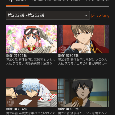
第202話～第252話
Sorting
銀魂’ 第202話
銀魂’ 第203話
第202話 春休み明けは皆ちょっと大
第203話 夏休み明けも皆けっこう大
人に見える／祝放送再開！決意を新
人に見える／二年の月日が経過した
たに一年ぶりの万事屋に出社する新
世界。新八は自分以外何もかもが変
八。しかし、そこには見慣れぬ謎の
わってしまった現実を受け止められ
男とグラマラスな大人な女性…。ま
ずにいた。実は他にも二年後に取り
るで別人に変貌した銀時と神楽だっ
残されていた人物が…真選組の土方
た。己の知らぬ間にここでは二年の
もその一人だ。新八と土方は現状
月日が経っていると知り新八は困惑
を、ツッコミというポジションを忘
する。【提供：バンダイチャンネ
れてこの世界をボケの飽和状態にし
ル】
た自分たちへの罰だとうなだれる。
【提供：バンダイチャンネル】
銀魂’ 第204話
銀魂’ 第205話
第204話 年賀状は筆ペンでいけ／カ
第205話 食事はバランスを考えろ／