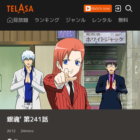
Watch now
見放題
ランキング
ジャンル
レンタル
無料
は
銀魂’ 第241話
2012
24
mins