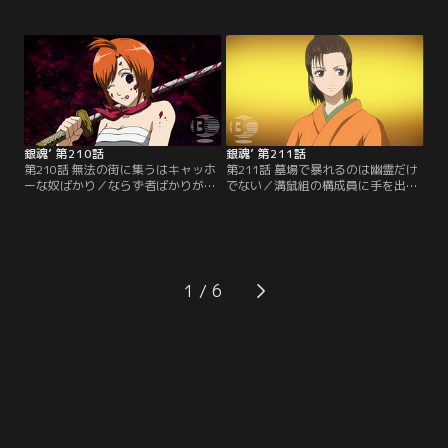
行。しかし敵の気配が迫る最悪の事
新訳紅桜篇」の大ヒットを受け再開
態の中、銀時らは買出しに出かけて
したテレビシリーズも、はや2ヶ月
しまい、全蔵の計画は台無しに！一
が経とうとしていた。だが油断する
足先に屋敷に戻り、居眠りをこく神
ことなかれ、「いつまでもあると思
楽と定春の元に第一の刺客、寝込み
うな親とアニメ銀魂」前回のシリー
専門の殺し屋の魔の手が忍び寄
ズの反省を決して忘れてはいけな
る…。果たして最強の仕置き人VS必
い。【提供：バンダイチャンネル】
殺万事屋の戦いの行方はいかに！
【提供：バンダイチャンネル】
銀魂’ 第210話
銀魂’ 第211話
第210話 無法の街に集うはキャッホ
第211話 墓場で暴れるのは幽霊だけ
ーな奴ばかり／ならず者ばかりが集
でない／溝鼠組の構成員に手を出し
まる町、かぶき町。ここは四天王と
窮地に立たされた銀時らは、全ては
呼ばれる四つの巨大勢力が、互いを
次郎長にかぶき町の天下をとらせる
牽制し均衡を保っている状態だっ
ための策略に巻き込まれたことを知
た。その四天王の一人、女帝お登
る。そして黒駒勝男も属する次郎長
勢。勢力を持たない彼女が四天王に
一家は、この町を手に入れるために
君臨し他の勢力に対抗できる理
既に動き出していた。最初に狙われ
1
由…。それはかぶき町最強の男が側
たのは次郎長が最も忌み嫌う人物、
にいるからに他ならない。【提供：
お登勢。彼女を救える方法はたった
バンダイチャンネル】
一つ…。【提供：バンダイチャンネ
ル】