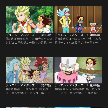
明が原因だと疑われたボルツは原因
アのルブブ。観光客だと言い張るル
を突き止めるため水源を探る事に。
ブブに対しジョーはルブブの頭が機
そこで水を塞き止める謎の栓を発見
械で出来ている事を伝えるが、混乱
したボルツは栓を引き抜くのだ
したルブブは巨大化し町を襲いだす
が…。【提供：バンダイチャンネ
のだった…。【提供：バンダイチャ
ル】
ンネル】
デュエル・マスターズ！！ 第05話
デュエル・マスターズ！！ 第06話
第5話 正義か否か！？ 川守田ハカセ
第6話 会ジョーはこちらです！ メカ
とジュニアのジョー熱！／街で川守
でパーリィなお見合いパーティー！
田ハカセを発見したジョーとキラ。
／ひょんな事からお見合いパーティ
なぜかももちゃんの事を覚えている
ーに興味を持ったジョー。しかし、
川守田ハカセに理由を聞くため2人
お見合いパーティーが何なのかわか
は後を追う事に。しかし、そこで明
らないジョーは新たなジョーカーズ
らかになったのは驚きの研究内容だ
「パッパラパーリ騎士」を生み出し
った…。【提供：バンダイチャンネ
独自のパーティーを催すのだった！
ル】
【提供：バンダイチャンネル】
デュエル・マスターズ！！ 第07話
デュエル・マスターズ！！ 第08話
第7話 怪盗ラーメンキッドを追え！
第8話 キャップの超切り札、登ジョ
ラーメン地獄村 ～旅ジョー編～／ラ
ー！？ ラーメン地獄村 ～完結編～
ーメン地獄村にあるという「禁断の
／消えたジョーを探す為、犯人らし
ラーメン」を求め、ジョーたちは村
き金田一ハカセとデュエマで対決す
へと旅立つのだった。そこはかつて
るキャップ。果たしてキャップはデ