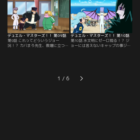
の人気ラーメンパーク跡地だった。
ュエマに勝利しジョーを見つけだせ
果たしてジョーは禁断のラーメンを
るのか！？そして「禁断のラーメ
食べる事が出来るのか！？【提供：
ン」とはいったい何なのか…。【提
バンダイチャンネル】
供：バンダイチャンネル】
デュエル・マスターズ！！ 第09話
デュエル・マスターズ！！ 第10話
第9話 これってどういうジョー
第10話 水文明にゼーロ現る！？ ジ
況！？ カバまろ先生、教壇に立つ！
ョーには言えないキャップの事ジョ
／力子先生の代わりとしてジョーの
ー！／水文明で遊んでいたジョーと
クラスにやってきたのは、なんとカ
キャップは、傷だらけで倒れている
バまろだった。言葉を喋れないカバ
水文明クリーチャーを見つけるのだ
まろに対し荒れる生徒たちだった
った。それが闇文明の侵略者によっ
が、ある事をきっかけに生徒が次々
てつけられた傷だと知ったキャップ
とカバ化していくのであった…。
は、状況を分析するため水文明中枢
1
【提供：バンダイチャンネル】
部へと向かうのだが…。【提供：バ
ンダイチャンネル】