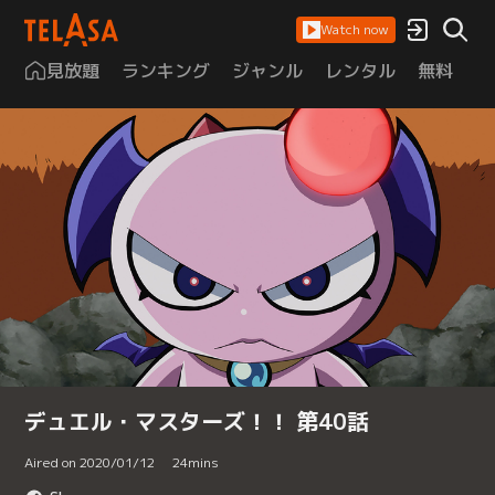
Watch now
見放題
ランキング
ジャンル
レンタル
無料
は
デュエル・マスターズ！！ 第40話
Aired on 2020/01/12
24
mins