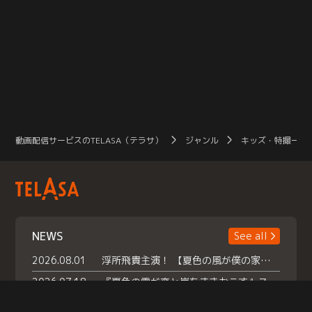
動画配信サービスのTELASA（テラサ）
ジャンル
キッズ・特撮一覧
NEWS
See all
2026.08.01
浮所飛貴主演！ 【夏色の風が僕の家にやってきた】 本日よりテラサで独占配信スタート！
2026.07.18
『夏色の雲が恋と嵐をまきおこす』スペシャルメイキング 【Part1】2026年７月18日（土）23時30分～配信スタート！話題のシーンの裏側を大公開！豪華キャスト大集合！ 『武宮家 真夏の家族会議』開催！
2026.07.15
救命医・遥（今田）の《心揺さぶる過去》や、 麻酔科医・権野（船越英一郎）の《謎多きプライベート》など… 《知られざるエピソード》を独占配信！