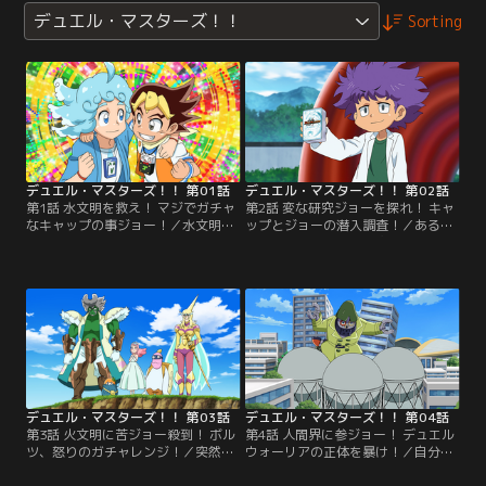
デュエル・マスターズ！！
Sorting
デュエル・マスターズ！！ 第01話
デュエル・マスターズ！！ 第02話
第1話 水文明を救え！ マジでガチャ
第2話 変な研究ジョーを探れ！ キャ
なキャップの事ジョー！／水文明の
ップとジョーの潜入調査！／ある
使者キャップと超GRゾーンをめぐ
日、遊園地のような建物を発見した
り、ジョーの新たな物語が幕を開け
ジョーとキャップ。中に入ってみる
る。闇文明に浸食される水文明を救
とそこは、謎の研究に没頭している
うすべを求めるキャップは、ジョー
10人の科学者たちが集う研究所だっ
カーズを生み出すジョーに可能性を
たのだ…。【提供：バンダイチャン
感じ、水文明を救う手助けを頼むの
ネル】
だった。【提供：バンダイチャンネ
ル】
デュエル・マスターズ！！ 第03話
デュエル・マスターズ！！ 第04話
第3話 火文明に苦ジョー殺到！ ボル
第4話 人間界に参ジョー！ デュエル
ツ、怒りのガチャレンジ！／突然発
ウォーリアの正体を暴け！／自分を
生した自然文明の水不足問題。火文
人間だと思い込むデュエルウォーリ