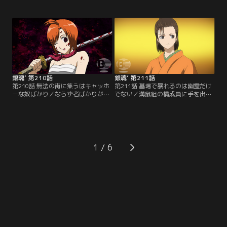
行。しかし敵の気配が迫る最悪の事
新訳紅桜篇」の大ヒットを受け再開
態の中、銀時らは買出しに出かけて
したテレビシリーズも、はや2ヶ月
しまい、全蔵の計画は台無しに！一
が経とうとしていた。だが油断する
足先に屋敷に戻り、居眠りをこく神
ことなかれ、「いつまでもあると思
楽と定春の元に第一の刺客、寝込み
うな親とアニメ銀魂」前回のシリー
専門の殺し屋の魔の手が忍び寄
ズの反省を決して忘れてはいけな
る…。果たして最強の仕置き人VS必
い。【提供：バンダイチャンネル】
殺万事屋の戦いの行方はいかに！
【提供：バンダイチャンネル】
銀魂’ 第210話
銀魂’ 第211話
第210話 無法の街に集うはキャッホ
第211話 墓場で暴れるのは幽霊だけ
ーな奴ばかり／ならず者ばかりが集
でない／溝鼠組の構成員に手を出し
まる町、かぶき町。ここは四天王と
窮地に立たされた銀時らは、全ては
呼ばれる四つの巨大勢力が、互いを
次郎長にかぶき町の天下をとらせる
牽制し均衡を保っている状態だっ
ための策略に巻き込まれたことを知
た。その四天王の一人、女帝お登
る。そして黒駒勝男も属する次郎長
勢。勢力を持たない彼女が四天王に
一家は、この町を手に入れるために
君臨し他の勢力に対抗できる理
既に動き出していた。最初に狙われ
1
由…。それはかぶき町最強の男が側
たのは次郎長が最も忌み嫌う人物、
にいるからに他ならない。【提供：
お登勢。彼女を救える方法はたった
バンダイチャンネル】
一つ…。【提供：バンダイチャンネ
ル】