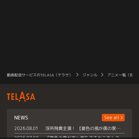
動画配信サービスのTELASA（テラサ）
ジャンル
アニメ一覧（見放
NEWS
See all
2026.08.01
浮所飛貴主演！ 【夏色の風が僕の家にやってきた】 本日よりテラサで独占配信スタート！
2026.07.18
『夏色の雲が恋と嵐をまきおこす』スペシャルメイキング 【Part1】2026年７月18日（土）23時30分～配信スタート！話題のシーンの裏側を大公開！豪華キャスト大集合！ 『武宮家 真夏の家族会議』開催！