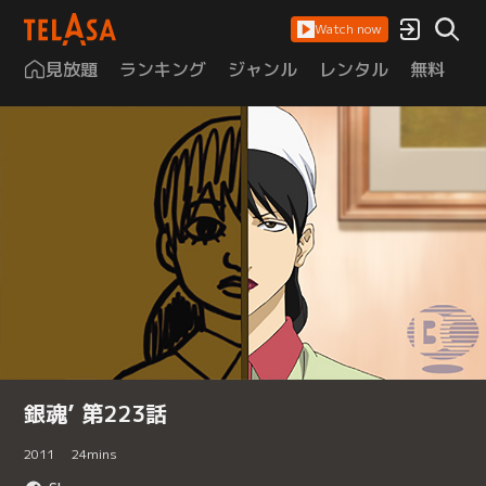
Watch now
見放題
ランキング
ジャンル
レンタル
無料
は
銀魂’ 第223話
2011
24
mins