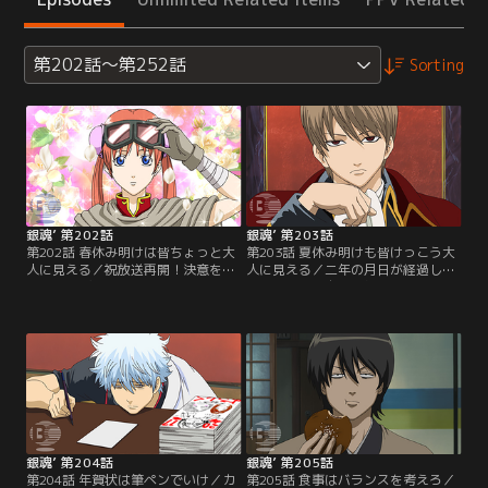
第202話～第252話
Sorting
銀魂’ 第202話
銀魂’ 第203話
第202話 春休み明けは皆ちょっと大
第203話 夏休み明けも皆けっこう大
人に見える／祝放送再開！決意を新
人に見える／二年の月日が経過した
たに一年ぶりの万事屋に出社する新
世界。新八は自分以外何もかもが変
八。しかし、そこには見慣れぬ謎の
わってしまった現実を受け止められ
男とグラマラスな大人な女性…。ま
ずにいた。実は他にも二年後に取り
るで別人に変貌した銀時と神楽だっ
残されていた人物が…真選組の土方
た。己の知らぬ間にここでは二年の
もその一人だ。新八と土方は現状
月日が経っていると知り新八は困惑
を、ツッコミというポジションを忘
する。【提供：バンダイチャンネ
れてこの世界をボケの飽和状態にし
ル】
た自分たちへの罰だとうなだれる。
【提供：バンダイチャンネル】
銀魂’ 第204話
銀魂’ 第205話
第204話 年賀状は筆ペンでいけ／カ
第205話 食事はバランスを考えろ／