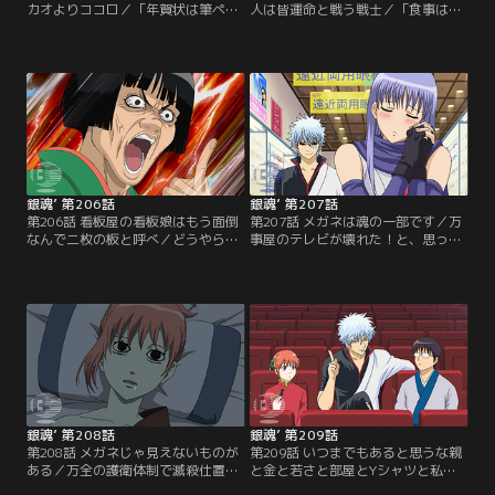
カオよりココロ／「年賀状は筆ペン
人は皆運命と戦う戦士／「食事はバ
でいけ」山のような年賀状にウンザ
ランスを考えろ」ある日山崎は街で
リの銀時。グチる銀時をよそ目に神
娘とぶつかりあんぱんを拾ってもら
楽と新八は年一回の仕分けを楽しん
う。「あの…あんぱんお好きなんで
でいた。近況報告も兼ねた年賀状の
すか？」と娘から問いかけられる山
中には馴染みの顔からも…。しかし
崎。その娘は山崎の張り込み対象の
差出人たちは年賀状でやりたい放
居酒屋女主人・楢崎幸だった。「人
題！「カカオよりココロ」バレンタ
は皆運命と戦う戦士」断られると思
インなんて茶番はやめるべきだ！！
いつつも妙を野球観戦に誘う近藤。
と訴える万事屋の男子二名。【提
【提供：バンダイチャンネル】
供：バンダイチャンネル】
銀魂’ 第206話
銀魂’ 第207話
第206話 看板屋の看板娘はもう面倒
第207話 メガネは魂の一部です／万
なんで二枚の板と呼べ／どうやらキ
事屋のテレビが壊れた！と、思った
ャサリンに恋人が出来たらしい…。
ら中にさっちゃんが潜んでいた。銀
全く信じない銀時だったが、恋する
時は定春にテレビごと捨ててくれと
乙女の美しすぎる変貌を目の前にし
頼むが、その拍子にさっちゃんの大
て動揺を隠せない。相手はスナック
事な眼鏡が壊れてしまう。銀時は
お登勢の常連客の、末次郎という実
渋々さっちゃんに新しい眼鏡を買っ
業家。キャサリンは彼と一緒に店を
てあげるものの、それはあきらかに
出すことを決意しかぶき町を去るこ
度数が合っていない瓶底眼鏡だっ
とに…。【提供：バンダイチャンネ
た。銀時からのプレゼントに喜ぶさ
ル】
っちゃんだったが…。【提供：バン
ダイチャンネル】
銀魂’ 第208話
銀魂’ 第209話
第208話 メガネじゃ見えないものが
第209話 いつまでもあると思うな親
ある／万全の護衛体制で滅殺仕置き
と金と若さと部屋とYシャツと私と
人たちを迎え撃つ全蔵と万事屋一
あなたとアニメ銀魂／「劇場版銀魂