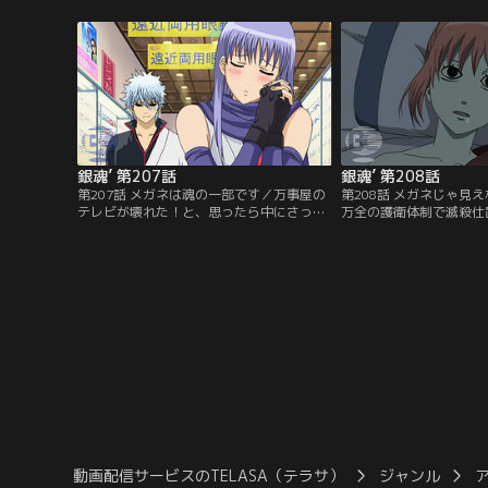
性…。まるで別人に変貌した銀時と神楽だ
後に取り残されていた人
った。己の知らぬ間にここでは二年の月日
方もその一人だ。新八と
が経っていると知り新八は困惑する。【提
ッコミというポジション
供：バンダイチャンネル】
をボケの飽和状態にした
とうなだれる。【提供：
ル】
銀魂’ 第207話
銀魂’ 第208話
第207話 メガネは魂の一部です／万事屋の
第208話 メガネじゃ見
テレビが壊れた！と、思ったら中にさっち
万全の護衛体制で滅殺仕
ゃんが潜んでいた。銀時は定春にテレビご
撃つ全蔵と万事屋一行。
と捨ててくれと頼むが、その拍子にさっち
迫る最悪の事態の中、銀
ゃんの大事な眼鏡が壊れてしまう。銀時は
かけてしまい、全蔵の計
渋々さっちゃんに新しい眼鏡を買ってあげ
足先に屋敷に戻り、居眠
るものの、それはあきらかに度数が合って
春の元に第一の刺客、寝
いない瓶底眼鏡だった。銀時からのプレゼ
の魔の手が忍び寄る…。
ントに喜ぶさっちゃんだったが…。【提
置き人VS必殺万事屋の
供：バンダイチャンネル】
に！【提供：バンダイチ
動画配信サービスのTELASA（テラサ）
ジャンル