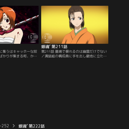
と娘から問いかけられる
の前にして動揺を隠せない。相手はスナッ
崎の張り込み対象の居酒
クお登勢の常連客の、末次郎という実業
だった。「人は皆運命と
家。キャサリンは彼と一緒に店を出すこと
ると思いつつも妙を野球
を決意しかぶき町を去ることに…。【提
【提供：バンダイチャン
供：バンダイチャンネル】
銀魂’ 第211話
街に集うはキャッホーな奴
第211話 墓場で暴れるのは幽霊だけでない
ばかりが集まる町、かぶ
／溝鼠組の構成員に手を出し窮地に立たさ
王と呼ばれる四つの巨大
れた銀時らは、全ては次郎長にかぶき町の
制し均衡を保っている状
天下をとらせるための策略に巻き込まれた
天王の一人、女帝お登
ことを知る。そして黒駒勝男も属する次郎
い彼女が四天王に君臨し
長一家は、この町を手に入れるために既に
きる理由…。それはかぶ
動き出していた。最初に狙われたのは次郎
にいるからに他ならな
長が最も忌み嫌う人物、お登勢。彼女を救
ダイチャンネル】
える方法はたった一つ…。【提供：バンダ
イチャンネル】
-252
銀魂’ 第222話