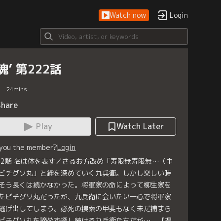
Watch now
Login
魂’ 第222話
24
mins
Share
Play
Watch Later
 you the member?
Login
22話 名は体を表す／さるお方改め「寿限無寿限無…（中
ビチグソ丸」と絆を深めていく九兵衛。しかし楽しい時
そう長くは続かなかった。将軍家の命によって柳生家を
たビチグソ丸だったが、九兵衛に会いたい一心で将軍家
逃げ出してしまう。必死の捜索の甲斐もなく未だ捕まら
ビチグソ丸を諦めず探し続ける九兵衛たちだが…。【提