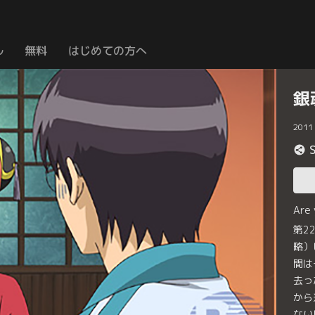
ル
無料
はじめての方へ
銀
2011
Are
第2
略）
間は
去っ
から
ない