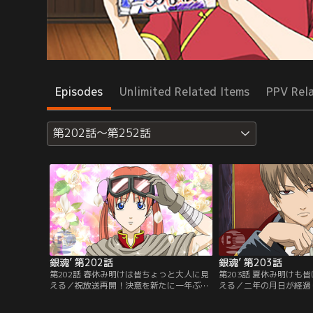
Episodes
Unlimited Related Items
PPV Rel
第202話～第252話
銀魂’ 第202話
銀魂’ 第203話
第202話 春休み明けは皆ちょっと大人に見
第203話 夏休み明けも
える／祝放送再開！決意を新たに一年ぶり
える／二年の月日が経過
の万事屋に出社する新八。しかし、そこに
自分以外何もかもが変わ
は見慣れぬ謎の男とグラマラスな大人な女
を受け止められずにいた