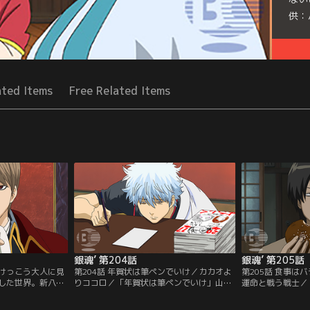
供：
Seri
ated Items
Free Related Items
銀魂’ 第204話
銀魂’ 第205話
皆けっこう大人に見
第204話 年賀状は筆ペンでいけ／カカオよ
第205話 食事は
した世界。新八は
りココロ／「年賀状は筆ペンでいけ」山の
運命と戦う戦士／
ってしまった現実
ような年賀状にウンザリの銀時。グチる銀
ろ」ある日山崎は
。実は他にも二年
時をよそ目に神楽と新八は年一回の仕分け
んを拾ってもらう