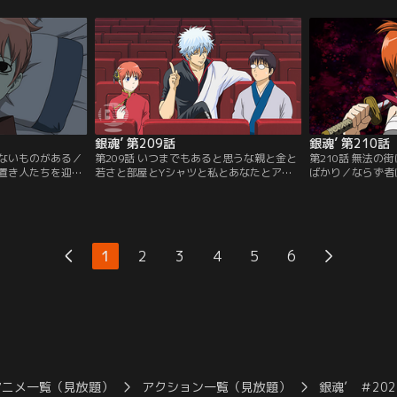
物が…真選組の土
を楽しんでいた。近況報告も兼ねた年賀状
きなんですか？」
土方は現状を、ツ
の中には馴染みの顔からも…。しかし差出
山崎。その娘は山
を忘れてこの世界
人たちは年賀状でやりたい放題！「カカオ
屋女主人・楢崎幸
自分たちへの罰だ
よりココロ」バレンタインなんて茶番はや
戦う戦士」断られ
バンダイチャンネ
めるべきだ！！と訴える万事屋の男子二
観戦に誘う近藤。
名。【提供：バンダイチャンネル】
ネル】
銀魂’ 第209話
銀魂’ 第210話
えないものがある／
第209話 いつまでもあると思うな親と金と
第210話 無法の
置き人たちを迎え
若さと部屋とYシャツと私とあなたとアニ
ばかり／ならず者
しかし敵の気配が
メ銀魂／「劇場版銀魂 新訳紅桜篇」の大ヒ
き町。ここは四天
時らは買出しに出
ットを受け再開したテレビシリーズも、は
勢力が、互いを牽
画は台無しに！一
や2ヶ月が経とうとしていた。だが油断す
態だった。その四
りをこく神楽と定
ることなかれ、「いつまでもあると思うな
勢。勢力を持たな
込み専門の殺し屋
親とアニメ銀魂」前回のシリーズの反省を
他の勢力に対抗で
1
2
3
4
5
6
果たして最強の仕
決して忘れてはいけない。【提供：バンダ
き町最強の男が側
戦いの行方はいか
イチャンネル】
い。【提供：バン
ャンネル】
アニメ一覧（見放題）
アクション一覧（見放題）
銀魂’ ＃202