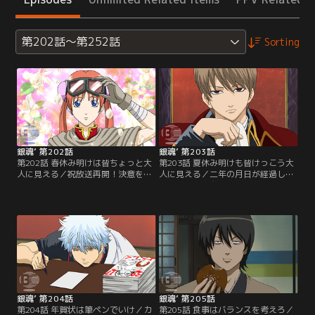
第202話～第252話
Sorting
銀魂’ 第202話
銀魂’ 第203話
第202話 春休み明けは皆ちょっと大
第203話 夏休み明けも皆けっこう大
人に見える／祝放送再開！決意を新
人に見える／二年の月日が経過した
たに一年ぶりの万事屋に出社する新
世界。新八は自分以外何もかもが変
八。しかし、そこには見慣れぬ謎の
わってしまった現実を受け止められ
男とグラマラスな大人な女性…。ま
ずにいた。実は他にも二年後に取り
るで別人に変貌した銀時と神楽だっ
残されていた人物が…真選組の土方
た。己の知らぬ間にここでは二年の
もその一人だ。新八と土方は現状
月日が経っていると知り新八は困惑
を、ツッコミというポジションを忘
する。【提供：バンダイチャンネ
れてこの世界をボケの飽和状態にし
ル】
た自分たちへの罰だとうなだれる。
【提供：バンダイチャンネル】
銀魂’ 第204話
銀魂’ 第205話
第204話 年賀状は筆ペンでいけ／カ
第205話 食事はバランスを考えろ／