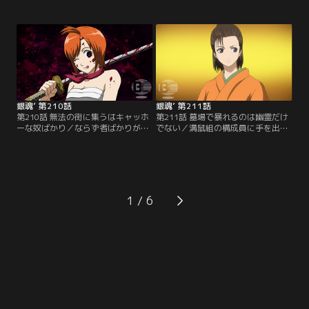
行。しかし敵の気配が迫る最悪の事
新訳紅桜篇」の大ヒットを受け再開
態の中、銀時らは買出しに出かけて
したテレビシリーズも、はや2ヶ月
しまい、全蔵の計画は台無しに！一
が経とうとしていた。だが油断する
足先に屋敷に戻り、居眠りをこく神
ことなかれ、「いつまでもあると思
楽と定春の元に第一の刺客、寝込み
うな親とアニメ銀魂」前回のシリー
専門の殺し屋の魔の手が忍び寄
ズの反省を決して忘れてはいけな
る…。果たして最強の仕置き人VS必
い。【提供：バンダイチャンネル】
殺万事屋の戦いの行方はいかに！
【提供：バンダイチャンネル】
銀魂’ 第210話
銀魂’ 第211話
第210話 無法の街に集うはキャッホ
第211話 墓場で暴れるのは幽霊だけ
ーな奴ばかり／ならず者ばかりが集
でない／溝鼠組の構成員に手を出し
まる町、かぶき町。ここは四天王と
窮地に立たされた銀時らは、全ては
呼ばれる四つの巨大勢力が、互いを
次郎長にかぶき町の天下をとらせる
牽制し均衡を保っている状態だっ
ための策略に巻き込まれたことを知
た。その四天王の一人、女帝お登
る。そして黒駒勝男も属する次郎長
勢。勢力を持たない彼女が四天王に
一家は、この町を手に入れるために
君臨し他の勢力に対抗できる理
既に動き出していた。最初に狙われ
1
由…。それはかぶき町最強の男が側
たのは次郎長が最も忌み嫌う人物、
にいるからに他ならない。【提供：
お登勢。彼女を救える方法はたった
バンダイチャンネル】
一つ…。【提供：バンダイチャンネ
ル】