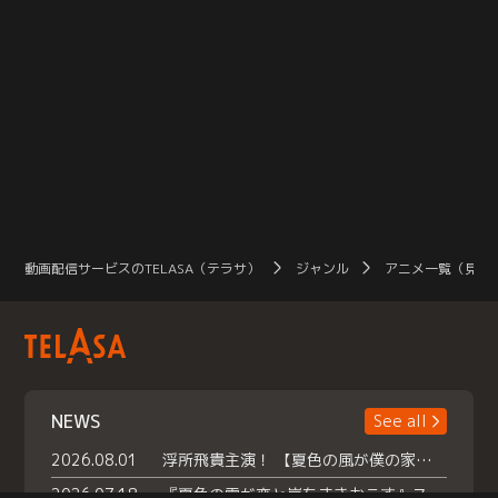
動画配信サービスのTELASA（テラサ）
ジャンル
アニメ一覧（見放
NEWS
See all
2026.08.01
浮所飛貴主演！ 【夏色の風が僕の家にやってきた】 本日よりテラサで独占配信スタート！
2026.07.18
『夏色の雲が恋と嵐をまきおこす』スペシャルメイキング 【Part1】2026年７月18日（土）23時30分～配信スタート！話題のシーンの裏側を大公開！豪華キャスト大集合！ 『武宮家 真夏の家族会議』開催！