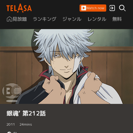
Watch now
見放題
ランキング
ジャンル
レンタル
無料
は
銀魂’ 第212話
2011
24
mins