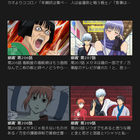
カオよりココロ／「年賀状は筆ペン
人は皆運命と戦う戦士／「食事はバ
でいけ」山のような年賀状にウンザ
ランスを考えろ」ある日山崎は街で
リの銀時。グチる銀時をよそ目に神
娘とぶつかりあんぱんを拾ってもら
楽と新八は年一回の仕分けを楽しん
う。「あの…あんぱんお好きなんで
でいた。近況報告も兼ねた年賀状の
すか？」と娘から問いかけられる山
中には馴染みの顔からも…。しかし
崎。その娘は山崎の張り込み対象の
差出人たちは年賀状でやりたい放
居酒屋女主人・楢崎幸だった。「人
題！「カカオよりココロ」バレンタ
は皆運命と戦う戦士」断られると思
インなんて茶番はやめるべきだ！！
いつつも妙を野球観戦に誘う近藤。
と訴える万事屋の男子二名。【提
【提供：バンダイチャンネル】
供：バンダイチャンネル】
銀魂’ 第206話
銀魂’ 第207話
第206話 看板屋の看板娘はもう面倒
第207話 メガネは魂の一部です／万
なんで二枚の板と呼べ／どうやらキ
事屋のテレビが壊れた！と、思った
ャサリンに恋人が出来たらしい…。
ら中にさっちゃんが潜んでいた。銀
全く信じない銀時だったが、恋する
時は定春にテレビごと捨ててくれと
乙女の美しすぎる変貌を目の前にし
頼むが、その拍子にさっちゃんの大
て動揺を隠せない。相手はスナック
事な眼鏡が壊れてしまう。銀時は
お登勢の常連客の、末次郎という実
渋々さっちゃんに新しい眼鏡を買っ
業家。キャサリンは彼と一緒に店を
てあげるものの、それはあきらかに
出すことを決意しかぶき町を去るこ
度数が合っていない瓶底眼鏡だっ
とに…。【提供：バンダイチャンネ
た。銀時からのプレゼントに喜ぶさ
ル】
っちゃんだったが…。【提供：バン
ダイチャンネル】
銀魂’ 第208話
銀魂’ 第209話
第208話 メガネじゃ見えないものが
第209話 いつまでもあると思うな親
ある／万全の護衛体制で滅殺仕置き
と金と若さと部屋とYシャツと私と
人たちを迎え撃つ全蔵と万事屋一
あなたとアニメ銀魂／「劇場版銀魂