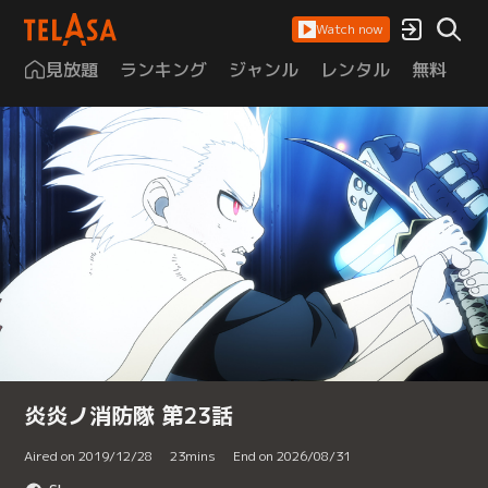
Watch now
見放題
ランキング
ジャンル
レンタル
無料
は
炎炎ノ消防隊 第23話
Aired on 2019/12/28
23
mins
End on 2026/08/31