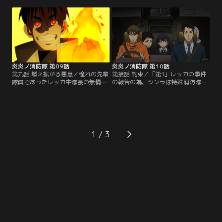
している者の存在と、新宿地区がこ
報が鳴り響く。5体の“ホムラビ
の問題に深く関わっている可能性を
ト”が同時発生した知らせを受け出
知る。新宿地区を管轄する、バーン
動する「第1」にシンラ達も同行す
ズ大隊長率いる第1特殊消防隊の関
るが、現場の新宿でシンラは謎
与を調査する為、桜備大隊長はシン
の“蟲”によって人が“ホムラビト”に
ラとアーサーに潜入調査を命じる。
なる瞬間を目撃する。しかも犯人
【提供：バンダイチャンネル】
は…。【提供：バンダイチャンネ
ル】
炎炎ノ消防隊 第09話
炎炎ノ消防隊 第10話
第九話 燃え拡がる悪意／憧れの先輩
第拾話 約束／「第1」レッカの事件
隊員であったレッカ中隊長の無情な
の報告の為、シンラは特殊消防隊の
拳によって、最大の危機を迎えてい
大隊長会議に参加することになる。
たタマキを救ったのは、間一髪のと
初めて赴いた「中央」でシンラは、
ころで現れたシンラだった。苦戦し
特殊消防隊全8部隊の大隊長らと東
ながらもレッカを追い詰めていくシ
京皇国を統べる皇王ラフルス三世に
ンラ。レッカは次第にその狂気を強
まみえる。白装束、伝導者、そし
めてゆき、やがて狂信者の様相とな
て“アドラバースト”。新たな謎や事
1
って不気味な目的を語る。戦闘は最
実が語られた会議の後、同じ「中
終局面を迎え、すでに限界に達して
央」にある教皇庁の展望台をひとり
いたシンラに…。【提供：バンダイ
訪れたシンラの前に…。【提供：バ
チャンネル】
ンダイチャンネル】