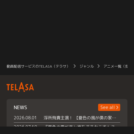
動画配信サービスのTELASA（テラサ）
ジャンル
アニメ一覧（見放
NEWS
See all
2026.08.01
浮所飛貴主演！ 【夏色の風が僕の家にやってきた】 本日よりテラサで独占配信スタート！
2026.07.18
『夏色の雲が恋と嵐をまきおこす』スペシャルメイキング 【Part1】2026年７月18日（土）23時30分～配信スタート！話題のシーンの裏側を大公開！豪華キャスト大集合！ 『武宮家 真夏の家族会議』開催！