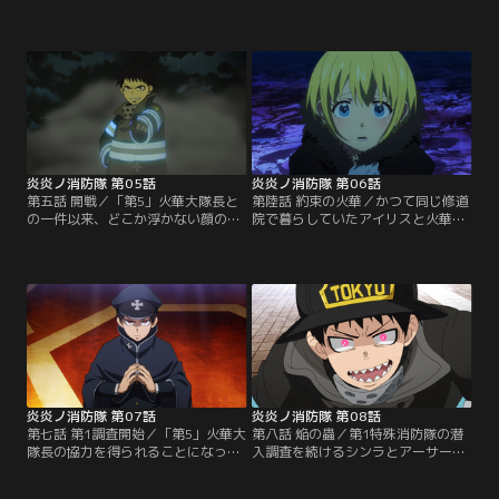
防官新人大会」。「第8」の新人と
たにも関わらず人間のような「自
して出場しているシンラは、十二年
我」を残していた。現場に到着する
前の火事の真相の鍵を握る人物が会
「第8」の隊員達。シンラは、まる
場内にいるのではと密かに目を凝ら
で人間のように振る舞う相手に、一
していたのだが、「第1」の新人・
瞬戸惑うが、その使命感と正義感
タマキの「ラッキースケベられ」に
で”ホムラビト”となったミヤモトを
巻き込まれ、そのまま競技開始の時
圧倒する。 だが、そこに突如として
間に……。競技開始直後から一人先
現れたのは、第5特殊消防隊とその
行するシンラだったが…。【提供：
大隊長・プリンセス火華…。【提
バンダイチャンネル】
供：バンダイチャンネル】
炎炎ノ消防隊 第05話
炎炎ノ消防隊 第06話
第五話 開戦／「第5」火華大隊長と
第陸話 約束の火華／かつて同じ修道
の一件以来、どこか浮かない顔のア
院で暮らしていたアイリスと火華。
イリス。シンラは気遣いからアイリ
まだ無垢な少女だった二人の穏やか
スに声をかけるが、やはりどこか翳
な生活は、ある日突然に失われ、火
りのある笑みで返されてしまう。桜
華の心は悲しみと憎悪で塗りつぶさ
備は、“ホムラビト”の秘密を解明す
れた……。「第5」火華大隊長に挑
るためには、「第5」を調査する必
み、猛攻をうけ続けるシンラだった
要があることと、その方法としては
が、彼女の過去を聞き、奮起。人々
戦闘も辞さないことを隊員達に伝
を救う「ヒーロー」としての心持ち
え、シンラも新たな任務に意気込
を新たに立ち向かってゆく。【提
む。【提供：バンダイチャンネル】
供：バンダイチャンネル】
炎炎ノ消防隊 第07話
炎炎ノ消防隊 第08話
第七話 第1調査開始／「第5」火華大
第八話 焔の蟲／第1特殊消防隊の潜
隊長の協力を得られることになった
入調査を続けるシンラとアーサー。
「第8」。彼女からの情報提供によ
一見、平穏な日が続いていたある
り、“ホムラビト”を人工的に生み出
朝、第1特殊消防大聖堂に唐突に警