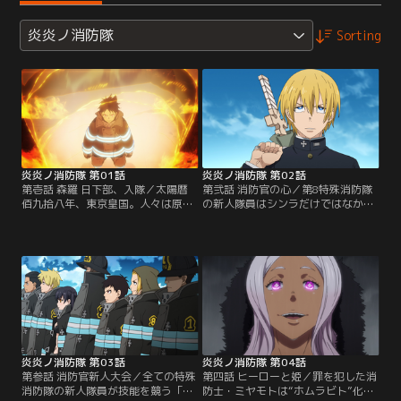
炎炎ノ消防隊
Sorting
炎炎ノ消防隊 第01話
炎炎ノ消防隊 第02話
第壱話 森羅 日下部、入隊／太陽暦
第弐話 消防官の心／第8特殊消防隊
佰九拾八年、東京皇国。人々は原因
の新人隊員はシンラだけではなかっ
不明の“人体発火現象”と、その犠牲
た。新たに配属されて来た新人は、
者のなれの果て、炎の怪物“ホムラ
なんとシンラの訓練校からのライバ
ビト”の脅威に怯えて暮らしてい
ル、自称・騎士王のアーサーだっ
る。“ホムラビト”に対抗する特殊消
た。シンラとアーサーはケンカばか
防隊の新人隊員で、悪魔の足跡と呼
りしながらも、桜備、火縄、マキか
ばれる発火能力を持つ少年・シンラ
ら消防官としての知識・強さを学ん
は、桜備大隊長の率いる第8特殊消
でいく。 しかし、そんな中、舞い込
防隊に配属されることに。 配属初日
んだ緊急出動の現場で…。【提供：
の夜、突如…。【提供：バンダイチ
バンダイチャンネル】
ャンネル】
炎炎ノ消防隊 第03話
炎炎ノ消防隊 第04話
第参話 消防官新人大会／全ての特殊
第四話 ヒーローと姫／罪を犯した消
消防隊の新人隊員が技能を競う「消
防士・ミヤモトは“ホムラビト”化し