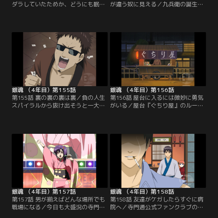
ダラしていたためか、どうにも眠れ
が違う奴に見える／九兵衛の誕生パ
ず困り果てる神楽。銀時と布団を交
ーティーの招待を受けたお妙と新八
換してみたりなどを考察してみたり
は、プレゼントの特注ケーキを手に
するが、本人はおろか、彼女に付き
柳生家の屋敷に向かう。しかし会場
合わされる銀時までも目がバッチリ
に入ってみると、芸能界、政界、あ
冴えてきてしまう。運動＆満腹が安
らゆる分野の著名人が。自分たちは
眠を導くという銀時に従って、神楽
場違いなのではと心配になってくる
は夜中のジョギング町内50周、そし
二人。見ると、向こうのテーブルで
て一升飯とトライするが…。【提
銀時や桂たちがパーティーそっちの
供：バンダイチャンネル】
けで大騒ぎしていて…。【提供：バ
ンダイチャンネル】
銀魂 （4年目）第155話
銀魂 （4年目）第156話
第155話 裏の裏の裏は裏／負の人生
第156話 屋台に入るには微妙に勇気
スパイラルから抜け出そうと一大決
がいる／屋台『ぐちり屋』のルール
心したマダオこと長谷川。彼が銀時
は、一人で来店して好きなだけグチ
とやって来たのは、場外馬券売場。
る、知り合いに会っても知らぬふり
徹夜で対策を練ってきた長谷川と、
をする、話は他言しない。今宵の客
考えるのが面倒でテキトーに張る銀
は甘党で気だるそうな侍、次にマヨ
時。結果はどちらも惨敗で、帰りの
侍、最後にゴリさん（仮名）。しか
電車賃さえ無くしてしまう。二人は
し店の親父が彼らのいつものグチを
着物を質に入れ、最後の300円を握
代弁してしまい、一同は慌てふため
りしめて起死回生の勝負に挑む…！
く。そこにもう一人、見知った女性
【提供：バンダイチャンネル】
がやってきて…。【提供：バンダイ
チャンネル】
銀魂 （4年目）第157話
銀魂 （4年目）第158話
第157話 男が揃えばどんな場所でも
第158話 友達がケガしたらすぐに病
戦場になる／今日も大盛況の寺門通
院へ／寺門通公式ファンクラブの座
ライブ。だが親衛隊長、新八は怒り
を巡る熾烈な戦いが幕を開けた。妖