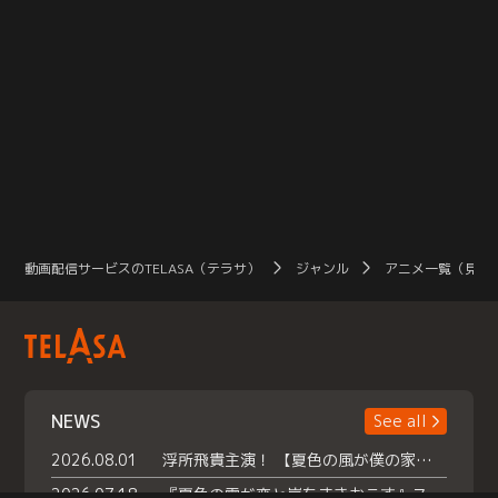
動画配信サービスのTELASA（テラサ）
ジャンル
アニメ一覧（見放
NEWS
See all
2026.08.01
浮所飛貴主演！ 【夏色の風が僕の家にやってきた】 本日よりテラサで独占配信スタート！
2026.07.18
『夏色の雲が恋と嵐をまきおこす』スペシャルメイキング 【Part1】2026年７月18日（土）23時30分～配信スタート！話題のシーンの裏側を大公開！豪華キャスト大集合！ 『武宮家 真夏の家族会議』開催！