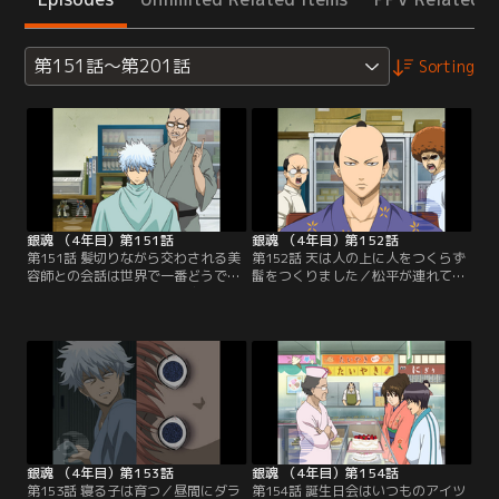
第151話～第201話
Sorting
銀魂 （4年目）第151話
銀魂 （4年目）第152話
第151話 髪切りながら交わされる美
第152話 天は人の上に人をつくらず
容師との会話は世界で一番どうでも
髷をつくりました／松平が連れてき
いい／閑古鳥が鳴く「髪結床」の留
た若侍は将軍様だった。彼は庶民の
守番をすることになった万事屋一
暮らしを知るために、ここでの散髪
行。向かいに新しくオープンしたカ
を所望。緊張のあまり新八と神楽は
リスマ美容院の様子をのぞいてみる
思わず嘔吐、すると将軍様の額に未
と、人だかりの中に入店拒否されて
消化のナルトが貼り付いてしまう。
いる近藤の姿が。彼はこちらの髪結
仕方なくカミソリを当てて外そうと
床に向かってくるが、銀時たちは散
するが、手元が狂って髷を切り落と
髪できないし何より気まずい…。
してしまう！ なんとかごまかそうと
【提供：バンダイチャンネル】
する銀時は…。【提供：バンダイチ
ャンネル】
銀魂 （4年目）第153話
銀魂 （4年目）第154話
第153話 寝る子は育つ／昼間にダラ
第154話 誕生日会はいつものアイツ