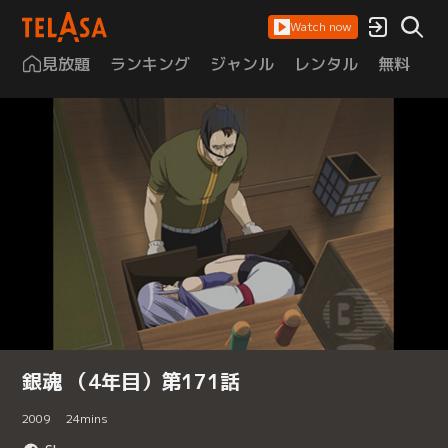
Watch now
見放題
ランキング
ジャンル
レンタル
無料
は
銀魂 （4年目）第171話
2009
24
mins