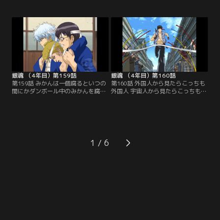
に打ち震えていた。親衛隊員がたっ
刀により出現した土方のヘタレオタ
たの四人しか集まっていなかったの
ク人格、トッシーは、強固な意志に
だ。しかも隊員が無断で脱退してい
よってねじ伏せられたかに見えた
たという事実を知り、激昂する新
が、実は消滅せずに彼の中に生き続
八。新興のファンクラブ「通選隊」
けていたのだ。覇道を極めようとす
への鞍替えだというのだが、そのリ
るトッシー、お通ちゃんへの愛が原
ーダーは妖刀の呪いでカリスマオタ
動力の新八。勝利は果たしてどちら
クとなった土方だった…！【提供：
の手に…！？【提供：バンダイチャ
バンダイチャンネル】
ンネル】
銀魂 （4年目）第159話
銀魂 （4年目）第160話
第159話 みかんは一個腐るといつの
第160話 外国人から見たらこっちも
間にかダンボール中のみかんを腐ら
外国人 宇宙人から見たらこっちも宇
せる／お通ちゃん公式ファンクラブ
宙人／参加者を全て丸め込んで親衛
の座を目指す予選ロードレース。タ
隊チームを妨害し、予選レースを1
カチンは重症だし、先頭を走ってい
位でゴールした通選組のトッシー。
たはずの神楽はルートを間違えるし
ところが知謀を巡らせて蹴落とした
と、新八チームは勝利から遠ざかっ
はずの親衛隊チームがまさかの2位
ていく。一計を案じた銀時がタカチ
でゴール。当然、替玉疑惑にツッコ
1
ンを病院に担ぎ込み、瞬時に回復＆
む土方だが、身内にタクシーでの不
パワーアップさせて戦線に復帰させ
正疑惑があったりでお互い目をつぶ
る。【提供：バンダイチャンネル】
ることに…。【提供：バンダイチャ
ンネル】