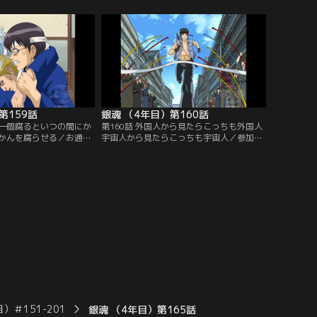
みると、芸能界、政界、
谷川と、考えるのが面倒でテキトーに張る
名人が。自分たちは場違
銀時。結果はどちらも惨敗で、帰りの電車
になってくる二人。見る
賃さえ無くしてしまう。二人は着物を質に
ブルで銀時や桂たちがパ
入れ、最後の300円を握りしめて起死回生
けで大騒ぎしていて…。
の勝負に挑む…！【提供：バンダイチャン
チャンネル】
ネル】
第159話
銀魂 （4年目）第160話
は一個腐るといつの間にか
第160話 外国人から見たらこっちも外国人
かんを腐らせる／お通ち
宇宙人から見たらこっちも宇宙人／参加者
ラブの座を目指す予選ロ
を全て丸め込んで親衛隊チームを妨害し、
チンは重症だし、先頭を
予選レースを1位でゴールした通選組のト
神楽はルートを間違える
ッシー。ところが知謀を巡らせて蹴落とし
は勝利から遠ざかってい
たはずの親衛隊チームがまさかの2位でゴ
銀時がタカチンを病院に
ール。当然、替玉疑惑にツッコむ土方だ
回復＆パワーアップさせ
が、身内にタクシーでの不正疑惑があった
る。【提供：バンダイチ
りでお互い目をつぶることに…。【提供：
バンダイチャンネル】
）＃151-201
銀魂 （4年目）第165話