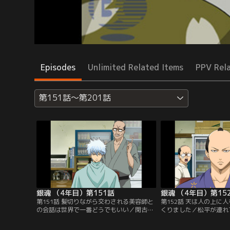
Episodes
Unlimited Related Items
PPV Rel
第151話～第201話
銀魂 （4年目）第151話
銀魂 （4年目）第15
第151話 髪切りながら交わされる美容師と
第152話 天は人の上に
の会話は世界で一番どうでもいい／閑古鳥
くりました／松平が連れ
が鳴く「髪結床」の留守番をすることにな
様だった。彼は庶民の暮
った万事屋一行。向かいに新しくオープン
に、ここでの散髪を所望