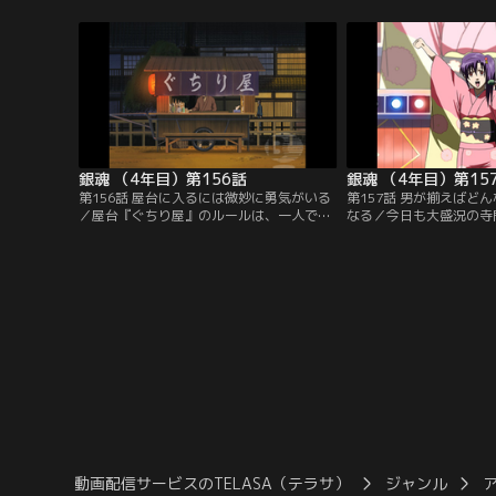
したカリスマ美容院の様子をのぞいてみる
八と神楽は思わず嘔吐、
と、人だかりの中に入店拒否されている近
に未消化のナルトが貼り
藤の姿が。彼はこちらの髪結床に向かって
方なくカミソリを当てて
くるが、銀時たちは散髪できないし何より
手元が狂って髷を切り落
気まずい…。【提供：バンダイチャンネ
んとかごまかそうとする
ル】
供：バンダイチャンネル
銀魂 （4年目）第156話
銀魂 （4年目）第15
第156話 屋台に入るには微妙に勇気がいる
第157話 男が揃えばど
／屋台『ぐちり屋』のルールは、一人で来
なる／今日も大盛況の寺
店して好きなだけグチる、知り合いに会っ
親衛隊長、新八は怒りに
ても知らぬふりをする、話は他言しない。
親衛隊員がたったの四人
今宵の客は甘党で気だるそうな侍、次にマ
かったのだ。しかも隊員
ヨ侍、最後にゴリさん（仮名）。しかし店
いたという事実を知り、
の親父が彼らのいつものグチを代弁してし
興のファンクラブ「通選
まい、一同は慌てふためく。そこにもう一
というのだが、そのリー
人、見知った女性がやってきて…。【提
でカリスマオタクとなっ
供：バンダイチャンネル】
【提供：バンダイチャン
動画配信サービスのTELASA（テラサ）
ジャンル