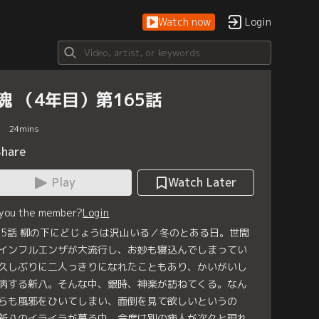
Watch now
Login
魂 （4年目）第165話
24
mins
Share
Play
Watch Later
 you the member?
Login
65話 柳の下にどじょうは沢山いる／冬のとある日。世間
インフルエンザが大流行し、お妙も寝込んでしまってい
久しぶりに二人っきりになれたこともあり、かいがいし
病する新八。そんな中、銀時、神楽が訪ねてくる。なん
らも風邪をひいてしまい、面倒を見て欲しいというの
新八のイライラが募る中、今度は別の病人が次々と現れ