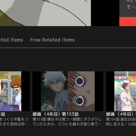
て…
Seri
ated Items
Free Related Items
2話
銀魂 （4年目）第153話
銀魂 （4年目）
人をつくらず髷をつ
第153話 寝る子は育つ／昼間にダラダラし
第154話 誕生日
てきた若侍は将軍
ていたためか、どうにも眠れず困り果てる
奴に見える／九兵
らしを知るため
神楽。銀時と布団を交換してみたりなどを
待を受けたお妙と
。緊張のあまり新
考察してみたりするが、本人はおろか、彼
注ケーキを手に柳