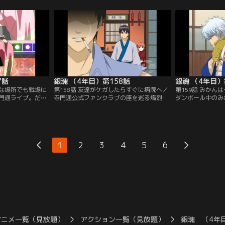
すると将軍様の額
女に付き合わされる銀時までも目がバッチ
かし会場に入って
付いてしまう。仕
リ冴えてきてしまう。運動＆満腹が安眠を
あらゆる分野の著
外そうとするが、
導くという銀時に従って、神楽は夜中のジ
いなのではと心配
としてしまう！ な
ョギング町内50周、そして一升飯とトライ
と、向こうのテー
銀時は…。【提
するが…。【提供：バンダイチャンネル】
ーティーそっちの
】
【提供：バンダイ
7話
銀魂 （4年目）第158話
銀魂 （4年目）
んな場所でも戦場に
第158話 友達がケガしたらすぐに病院へ／
第159話 みかん
門通ライブ。だが
寺門通公式ファンクラブの座を巡る熾烈な
ダンボール中のみ
打ち震えていた。
戦いが幕を開けた。妖刀により出現した土
ゃん公式ファンク
しか集まっていな
方のヘタレオタク人格、トッシーは、強固
ードレース。タカ
が無断で脱退して
な意志によってねじ伏せられたかに見えた
走っていたはずの
激昂する新八。新
が、実は消滅せずに彼の中に生き続けてい
しと、新八チーム
隊」への鞍替えだ
たのだ。覇道を極めようとするトッシー、
く。一計を案じた
1
2
3
4
5
6
ダーは妖刀の呪い
お通ちゃんへの愛が原動力の新八。勝利は
担ぎ込み、瞬時に
た土方だった…！
果たしてどちらの手に…！？【提供：バン
て戦線に復帰させ
ネル】
ダイチャンネル】
ャンネル】
アニメ一覧（見放題）
アクション一覧（見放題）
銀魂 （4年目