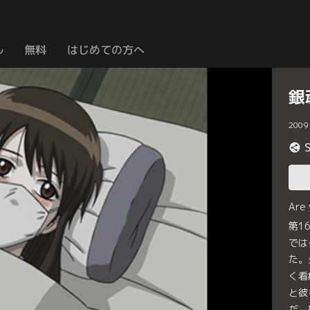
ル
無料
はじめての方へ
銀
2009
Are
第1
では
た。
く看
と彼
だ。