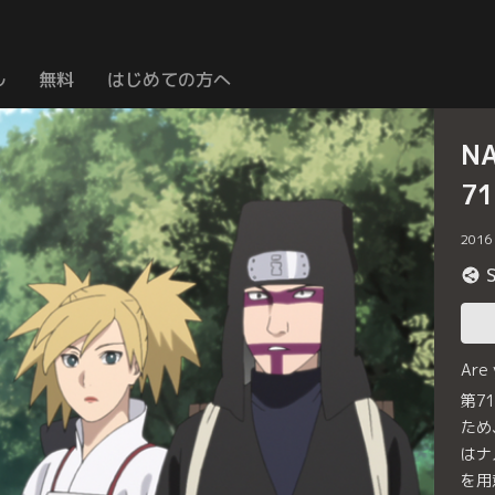
ル
無料
はじめての方へ
N
7
2016
Are
第7
ため
はナ
を用