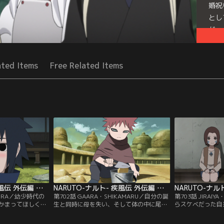
婚祝
とし
が…
Seri
ated Items
Free Related Items
NARUTO-ナルト- 疾風伝 外伝編 第701話
NARUTO-ナルト- 疾風伝 外伝編 第702話
KURA／幼少時代の
第702話 GAARA・SHIKAMARU／自分の誕
第703話 JIRAI
かまってほしくて
生と同時に母を失い、そして体の中に尾獣
らスケベだった自
なある日、父のフ
を宿した我愛羅は里の者たちから気味悪が
呂場覗きや、綱手
家を留守にするこ
られていた。そんな我愛羅を、母親代わり
は振り回される。