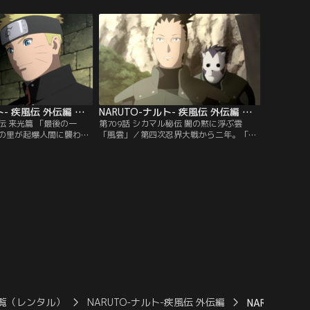
のお話。／カカシは父・
一度も木ノ葉隠れの里に帰ることなく一人
ら一人で暮らしていた。
旅を続けている--そんな折、木ノ葉隠れの
ズバ抜けているカカシに
里では忍が行方不明になる事件が勃発。六
オビトが付きまとうのだ
代目火影となったカカシやナルトが危惧す
ンダイチャンネル】
る中、今度は謎の忍たちが里を襲撃する。
【提供：バンダイチャンネル】
NARUTO-ナルト- 疾風伝 外伝編 第708話
NARUTO-ナルト- 疾風伝 外伝編 第709話
真伝 来光篇 「最後の一
第709話 シカマル秘伝 闇の黙に浮ぶ雲
の里が起爆人間に襲われ
「風雲」／第四次忍界大戦から二年。「め
この事件。独自に調査を
んどくせー」が口癖であるシカマルは今
々の襲いかかる危険を乗
や、木ノ葉隠れの里、そして忍連合におい
実に辿り着く。『起爆人
ても責任ある立場となり重要な仕事を任せ
地獄谷』『血之池（ちの
られていた。仕事に忙殺される日々が続
してうちは一族…。これ
き、いつしか雲を見ることすら忘れ自分ら
導き出された事件の全
しさを失っていくシカマル。そしてある
の謎が明かされる！！
日、忍が大量失踪する事件が勃発し…。
チャンネル】
【提供：バンダイチャンネル】
覧（レンタル）
NARUTO-ナルト-疾風伝 外伝編
NARUTO-ナ