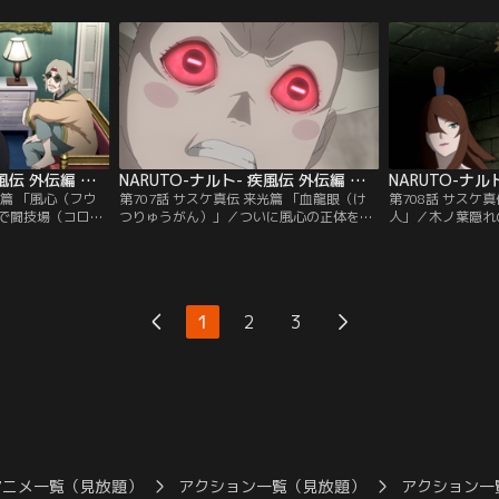
チは二人きりで過
とも言える夜叉丸が世話をする。／なんで
呼ばれる前の三人
気なサクラは一人
もかんでも「めんどくせー」で片づけるシ
サクモが死んでか
数の少ない女の子
カマルはチョウジと親友。授業がつまらな
忍としての実力が
るいのが、そんな
いシカマルはチョウジにいたずらし…。
興味津々のリンと
トを渡す。【提
【提供：バンダイチャンネル】
が…。【提供：バ
】
NARUTO-ナルト- 疾風伝 外伝編 第706話
NARUTO-ナルト- 疾風伝 外伝編 第707話
光篇 「風心（フウ
第707話 サスケ真伝 来光篇 「血龍眼（け
第708話 サスケ
で闘技場（コロシ
つりゅうがん）」／ついに風心の正体を突
人」／木ノ葉隠れ
スケは、事件の手
き止めたサスケは、事件の全貌を聞き出す
ることで始まった
城（おやしろ）エ
ため風心と戦い、追い詰めていく。風心の
始めたサスケは数
城の手札と対決を
記憶を写輪眼で覗き見ようとしたその瞬
り越え、ついに真
にも起爆人間が出
間、またもや巨大な赤眼（せきがん）の幻
間』『血龍眼』『
は中断となり、御
術トラップが襲いかかりサスケは気を失っ
いけ）一族』、そ
1
2
3
ったかに思われた
てしまう。目が覚めるとそこには誰もおら
らが一つとなり、
チャンネル】
ず…。【提供：バンダイチャンネル】
貌！？ついに全て
【提供：バンダイ
アニメ一覧（見放題）
アクション一覧（見放題）
アクション一