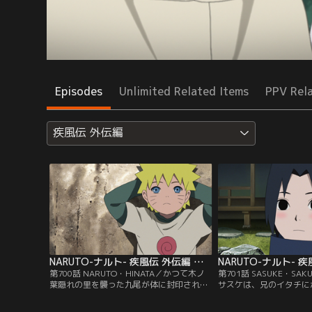
Episodes
Unlimited Related Items
PPV Rel
疾風伝 外伝編
NARUTO-ナルト- 疾風伝 外伝編 第700話
第700話 NARUTO・HINATA／かつて木ノ
第701話 SASUKE・SA
葉隠れの里を襲った九尾が体に封印されて
サスケは、兄のイタチに
いるナルトは、里の者たちから忌み嫌われ
しょうがなかった。そん
ていた。そのため一人ぼっちのナルトはよ
ガクと母のミコトが一日