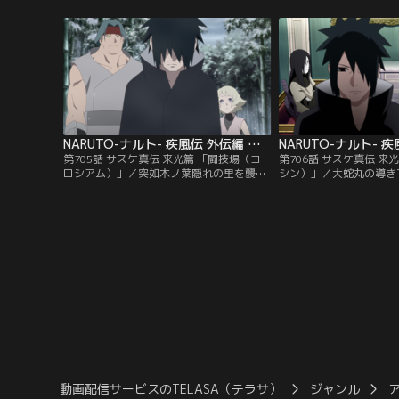
く森の中で修業に励んでいたが、とある人
ととなり、サスケとイタ
物が現れ…？／ヒナタは日向一族宗家の娘
ごすことになり…？／内
として、三歳の誕生日の祝いの日を迎え
で過ごすことが多く、口
る。その祝いの場でヒナタは初めて従兄の
だった。唯一の友達であ
ネジと出会う。【提供：バンダイチャンネ
サクラにとあるプレゼン
ル】
供：バンダイチャンネル
NARUTO-ナルト- 疾風伝 外伝編 第705話
第705話 サスケ真伝 来光篇 「闘技場（コ
第706話 サスケ真伝 来
ロシアム）」／突如木ノ葉隠れの里を襲っ
シン）」／大蛇丸の導き
た謎の起爆人間。そして、里からは遠い地
アム）へとやってきたサ
であるはずのサスケが訪れた村にも起爆人
掛かりを知るという御屋
間が現れ、罪のない村の人々が次々と爆発
ンをおびき出す為、御屋
してしまう。この事件の真相を暴くため、
迫られる。しかし、そこ
里には戻らず独自に調査を始めるサスケ。
現しサスケを襲う。試合
まずは村の者が口にした雷光団（らいこう
屋城に会うチャンスを失
だん）の「風心（フウシン）」という…。
が…。【提供：バンダイ
【提供：バンダイチャンネル】
動画配信サービスのTELASA（テラサ）
ジャンル