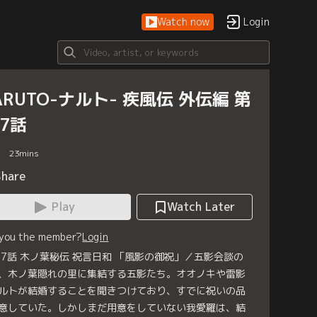
Watch now
Login
ARUTO-ナルト- 疾風伝 外伝編 第
17話
23
mins
Share
Play
Watch Later
 you the member?
Login
17話 木ノ葉秘伝 祝言日和 「風影の御祝」／五影会談の
、木ノ葉隠れの里に集結する五影たち。オオノキや雷影
ルトが結婚することを聞きつけており、すでに祝いの品
意していた。しかしまだ用意をしていない我愛羅は、結