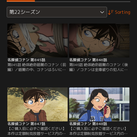
第22シーズン
Sorting
名探偵コナン 第845話
名探偵コナン 第846話
第845話 絶体絶命暗闇のコナン（前
第846話 絶体絶命暗闇のコナン（後
編）／暗闇の中、コナンはふいに目
編）／コナンは金庫破りの犯人に襲
覚める。歩美たちと買い物に行く途
われ、棺桶に閉じ込められる。小五
中、ビルの一室で金庫をこじ開ける
郎は剛太郎の遺言状を盗んだ犯人を
人影を目撃したコナン。この時、コ
捜し、容疑者を3人の子供たちに絞
ナンは犯人に襲われ、長方形の箱に
る。光彦は蘭から小五郎が依頼され
閉じ込められたのだ。その頃、小五
た事件の話を聞き、コナンが目撃し
郎は依頼を受け、唐橋グループ会
た盗難事件と関係があると推理。哀
長、唐橋剛太郎の遺言状を盗んだ犯
たちは剛太郎の棺桶にコナンがいる
人を捜していた。
事に気付くが、すでに霊柩車は火葬
場に向かっていて…。
名探偵コナン 第847話
名探偵コナン 第848話
【ご購入前に必ずご確認ください】
【ご購入前に必ずご確認ください】
本作は定額制見放題サービス内の
本作は定額制見放題サービス内の