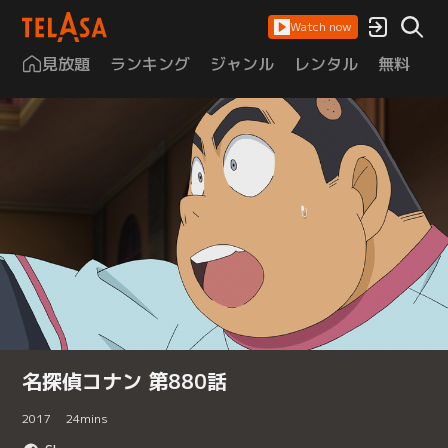
Watch now
見放題
ランキング
ジャンル
レンタル
無料
は
名探偵コナン 第880話
2017
24
mins