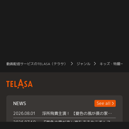
動画配信サービスのTELASA（テラサ）
ジャンル
キッズ・特撮一覧
NEWS
See all
2026.08.01
浮所飛貴主演！ 【夏色の風が僕の家にやってきた】 本日よりテラサで独占配信スタート！
2026.07.18
『夏色の雲が恋と嵐をまきおこす』スペシャルメイキング 【Part1】2026年７月18日（土）23時30分～配信スタート！話題のシーンの裏側を大公開！豪華キャスト大集合！ 『武宮家 真夏の家族会議』開催！