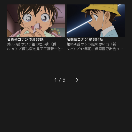
失踪した仲代電気の社長令嬢、仲代
ーンで持ち去る。佐藤刑事たちも拳
麻奈美を見つけ出す事。麻奈美は別
銃強盗犯として荻久保を追ってい
府にいる元恋人の早見裕之に会いに
た。荻久保は共犯の裕之と落ち合
来ている可能性が高かった。同じ
い、身代金を山分けするという。佐
頃、佐藤刑事たちは大分で拳銃強盗
藤たちは裕之と落ち合う前に荻久保
の犯人を追っていた…。
を逮捕するが、バッグの1億円はい
つの間にか消えていた。
名探偵コナン 第853話
名探偵コナン 第854話
第853話 サクラ組の思い出（蘭
第854話 サクラ組の思い出（新一
GIRL）／蘭は桜を見て工藤新一と出
BOY）／13年前、保育園で出会った
会った時の事を思い出す。13年前、
新一と蘭。新一は蘭をひいきする保
蘭は保育園で同じ組の男子にいじめ
育士、江舟の不審な行動を優作と有
られる。そんな蘭に声をかけてきた
希子に教える。優作は江舟の不可解
のが入園したばかりの新一だった。
な行動の理由に思考を巡らせる。翌
歌の時間、新一は保育士の江舟が蘭
日、変装した優作は園児たちの様子
をずっと見ている事に気付いて訝し
を見に行き、停車中のバンの中で運
1
む。この後も新一は蘭をひいきする
転手が園児の写真を撮り、ニタリと
江舟の行動をあやしいと感じる。
笑う姿を目撃する。