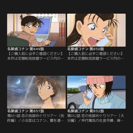
「劇場版『名探偵コナン ハイウェイ
「劇場版『名探偵コナン ハイウェイ
の堕天使』公開記念！TVシリーズ特
の堕天使』公開記念！TVシリーズ特
別配信 絆と秩序の捜査録！警察学校
別配信 絆と秩序の捜査録！警察学校
＆警視庁セレクション」にて3/14～
＆警視庁セレクション」にて3/14～
8/31まで配信中です。ご加入の方は
8/31まで配信中です。ご加入の方は
見放題ページよりご視聴ください。
見放題ページよりご視聴ください。
／第847話 千葉のUFO難事件（前
／第848話 千葉のUFO難事件（後
編）／千葉刑事は3ヶ月前に起きた
編）／顔をコンクリにめり込ませて
不可思議な…。
窒息死した…。
名探偵コナン 第849話
名探偵コナン 第850話
【ご購入前に必ずご確認ください】
【ご購入前に必ずご確認ください】
本作は定額制見放題サービス内の
本作は定額制見放題サービス内の
「劇場版『名探偵コナン ハイウェイ
「劇場版『名探偵コナン ハイウェイ
の堕天使』公開記念！TVシリーズ特
の堕天使』公開記念！TVシリーズ特
別配信 絆と秩序の捜査録！警察学校
別配信 絆と秩序の捜査録！警察学校
＆警視庁セレクション」にて3/14～
＆警視庁セレクション」にて3/14～
8/31まで配信中です。ご加入の方は
8/31まで配信中です。ご加入の方は
見放題ページよりご視聴ください。
見放題ページよりご視聴ください。
／第849話 婚姻届のパスワード（前
／第850話 婚姻届のパスワード（後
編）／由美は将棋の王将戦のニュー
編）／管理人の八塚は封筒に入った
スを見て…。
婚姻届を…。
名探偵コナン 第851話
名探偵コナン 第852話
第851話 恋の地獄めぐりツアー（別
第852話 恋の地獄めぐりツアー（大
府編）／小五郎はコナン、蘭を連れ
分編）／仲代電気の社長令嬢、麻奈
て大分の別府温泉にやってくる。小
美が誘拐され、身代金1億円入りの
五郎の本当の目的は旅行ではなく、
バッグは誘拐犯の荻久保竜次がドロ