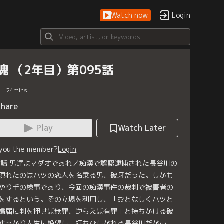
Watch now
Login
魂 （2年目）第095話
24
mins
Share
Play
Watch Later
 you the member?
Login
5話 男達よマダオであれ／痴漢で誤認逮捕された長谷川の
現れたのはハツの恋人を名乗る男、破牙だった。しかも
やり手の検事であり、今回の痴漢事件の裁判で被害者の
をするという。その立場を利用し、「おとなしくハツと
婚届に判を押せば無罪、逆らえば有罪」と持ちかける破
すっかり人生に絶望し、打ちひしがれる長谷川だが…。