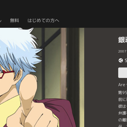
ル
無料
はじめての方へ
銀
2007
Are
第9
前に
彼は
弁護
の離
牙。