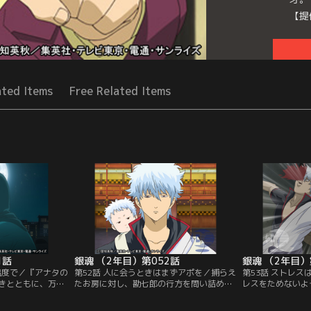
【提
Seri
ated Items
Free Related Items
1話
銀魂 （2年目）第052話
銀魂 （2年目）
温度で／『アナタの
第52話 人に会うときはまずアポを／捕らえ
第53話 ストレ
きとともに、万事
たお房に対し、勘七郎の行方を問い詰める
レスをためないよ
）が捨て置かれて
賀兵衛。そこに似蔵に追われた新八と神楽
たストレスがたま
貌に、銀時以外の
がなだれ込む。盲目の似蔵の前には神楽が
ことなんて何もな