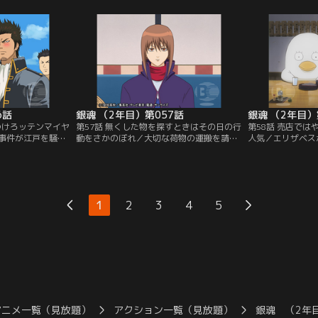
信じて疑わない。
煙幕を張った煙幕も役に立たず、あっさり
事件が発生した。
てしまいそうな銀
と追い詰められてしまう新八たち。一方銀
警戒してゴミの分
事屋を飛び出す。
時は、勘七郎を連れ、橋田屋敷へと乗り込
は燃えるゴミの日
い銀時は、途方に
むが、アポがないために社長＝賀兵衛に取
それをお登勢に見
ンダイチャンネ
り次いで貰えないでいた…。【提供：バン
時。お登勢の捨て
ダイチャンネル】
供：バンダイチャ
6話
銀魂 （2年目）第057話
銀魂 （2年目）
つけろッテンマイヤ
第57話 無くした物を探すときはその日の行
第58話 売店で
事件が江戸を騒が
動をさかのぼれ／大切な荷物の運搬を請け
人気／エリザベス
締まりをする真選
負った快援隊。それを受け取り先の青木商
だが、桂がいない
いた。近藤は江戸
会に引き渡そうとした快援隊の陸奥だが、
元々つかみ所が無
とイメージアップ
取引場所に現れた黒ずくめの一団に、あろ
り果てる銀時たち
を一日局長として
うことか荷物と金を奪われてしまった。困
新八だったがエリ
は責務を果たした
り果てた陸奥が、奪われた荷物と金の回収
今度はコーヒーを
1
2
3
4
5
中法度を手始めに
を依頼したのは！そして、快援隊のリーダ
全然変わらない。
に取り掛かる
ー坂本の姿が見えないのであった…。【提
はついにある飲み
チャンネル】
供：バンダイチャンネル】
て…！【提供：バ
アニメ一覧（見放題）
アクション一覧（見放題）
銀魂 （2年目