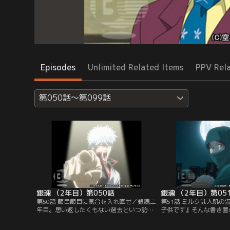
Episodes
Unlimited Related Items
PPV Rel
第050話～第099話
銀魂 （2年目）第050話
銀魂 （2年目）第05
第50話 節目節目に気合を入れ直せ／銀魂二
第51話 ミルクは人肌の
年目。思い返したくもない過去といつ訪れ
子供です』そんな書き置
るかわからない打ち切りに頭を抱える万事
屋の前に赤ん坊（勘七郎
屋。銀時は二年目を機にテコイレしようと
いた。銀時そっくりの容