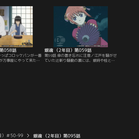
ゴミに火を付ける手口に
つ、写真を手がかりに八郎の捜索を始める
別が厳しくなるが、銀時
銀時たち。何度か整形していることを突き
に雑誌を出そうとする。
止め、写真に面白半分に描き足す彼らの前
つかり、説教をくらう銀
を、その落書きされた写真にそっくりな八
た煙草の火が…。【提
郎という名の男が通り過ぎて…。【提供：
ンネル】
バンダイチャンネル】
第058話
銀魂 （2年目）第059話
はやっぱコロッケパンが一番
第59話 傘の置き忘れに注意／江戸を騒がせ
が万事屋にやって来た。
ていた辻斬り騒動の裏には、銀時や桂と攘
。何も話さないうえ、
夷戦争を戦った高杉晋助の存在があった。
いエリザベスの応対に困
彼は攘夷浪士の集団である“鬼兵隊”を組織
。とりあえずお茶を出す
し、幕府の転覆を企てていた。行方不明の
ザベスは無反応。続けて
桂を探す神楽は、単身、高杉たちの船に乗
差し出してみるが様子は
り込む。迎え撃つ来島また子、武市変平太
最後の手段として、神楽
と浪士たち。必死に抵抗しつつ神楽が船の
物を出すことに決め
内部へと進むが…。【提供：バンダイチャ
ンダイチャンネル】
ンネル】
）＃50-99
銀魂 （2年目）第095話