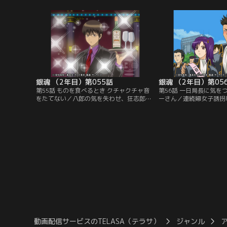
思い立つ。タイトル変更からストーリー刷
誰もが銀時の隠し子だと
新まで、あり得なさそうなネタを羅列する
本当に自分の子供にされ
新八、神楽。だが今一つピンとこない。そ
時は、勘七郎を連れて万
んな中、噂を聞きつけた人々が訪れ、自分
誰にも話を聞いて貰えな
の案を披露し始める…。【提供：バンダイ
暮れるが…。【提供：バ
チャンネル】
ル】
銀魂 （2年目）第055話
銀魂 （2年目）第05
第55話 ものを食べるとき クチャクチャ音
第56話 一日局長に気を
をたてない／八郎の気を失わせ、狂志郎に
ーさん／連続婦女子誘拐
無理難題を押しつける黒駒の勝男に、ホス
せる頃、行き過ぎた取り
トに成りすまして相対する銀時たち。要求
組のイメージは急落して
を拒む狂志郎に対し、勝男は見せしめに八
市民への防犯の呼びかけ
郎にドスを向けるが、銀時がそれを阻む。
を図り、アイドルのお通
そうこうしているうちに、愛犬の子供が生
迎える。招かれたからに
まれたことで引き上げる勝男たちに、お産
いと意気込むお通は、局
と聞いたおかんは彼らについて…。【提
真選組のイメージアップ
供：バンダイチャンネル】
が…。【提供：バンダイ
動画配信サービスのTELASA（テラサ）
ジャンル