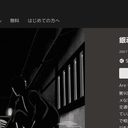
ル
無料
はじめての方へ
銀
2007
Are
第9
メな
交通
てい
で相
川も