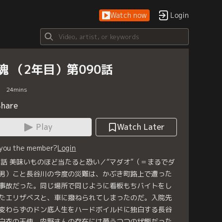
Watch now
Login
魂 （2年目）第090話
24
mins
Share
Play
Watch Later
 you the member?
Login
0話 美味いものほど当たると恐い／“マダオ”（＝まるでダ
男）こと長谷川の今度の災難は、かぶき町路上で遭った
事故だった。同じ場所で同じように看板もちバイトをし
たエリザベスと、車に撥ねられてしまったのだ。入院先
変わらずのドン底人生をハードボイルドに独白する長谷
白衣の天使、内野さんの存在には夢うつつの状態だった