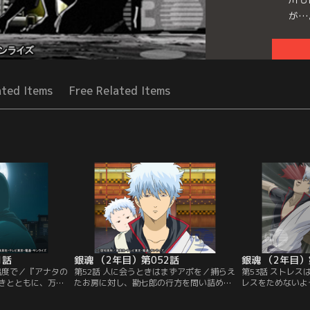
が…
Seri
ated Items
Free Related Items
1話
銀魂 （2年目）第052話
銀魂 （2年目）
温度で／『アナタの
第52話 人に会うときはまずアポを／捕らえ
第53話 ストレ
きとともに、万事
たお房に対し、勘七郎の行方を問い詰める
レスをためないよ
）が捨て置かれて
賀兵衛。そこに似蔵に追われた新八と神楽
たストレスがたま
貌に、銀時以外の
がなだれ込む。盲目の似蔵の前には神楽が
ことなんて何もな