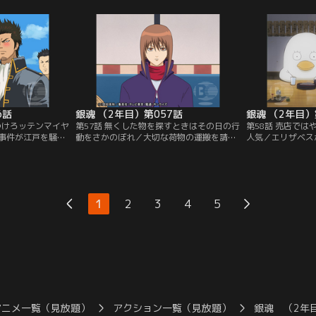
信じて疑わない。
煙幕を張った煙幕も役に立たず、あっさり
事件が発生した。
てしまいそうな銀
と追い詰められてしまう新八たち。一方銀
警戒してゴミの分
事屋を飛び出す。
時は、勘七郎を連れ、橋田屋敷へと乗り込
は燃えるゴミの日
い銀時は、途方に
むが、アポがないために社長＝賀兵衛に取
それをお登勢に見
ンダイチャンネ
り次いで貰えないでいた…。【提供：バン
時。お登勢の捨て
ダイチャンネル】
供：バンダイチャ
6話
銀魂 （2年目）第057話
銀魂 （2年目）
つけろッテンマイヤ
第57話 無くした物を探すときはその日の行
第58話 売店で
事件が江戸を騒が
動をさかのぼれ／大切な荷物の運搬を請け
人気／エリザベス
締まりをする真選
負った快援隊。それを受け取り先の青木商
だが、桂がいない
いた。近藤は江戸
会に引き渡そうとした快援隊の陸奥だが、
元々つかみ所が無
とイメージアップ
取引場所に現れた黒ずくめの一団に、あろ
り果てる銀時たち
を一日局長として
うことか荷物と金を奪われてしまった。困
新八だったがエリ
は責務を果たした
り果てた陸奥が、奪われた荷物と金の回収
今度はコーヒーを
1
2
3
4
5
中法度を手始めに
を依頼したのは！そして、快援隊のリーダ
全然変わらない。
に取り掛かる
ー坂本の姿が見えないのであった…。【提
はついにある飲み
チャンネル】
供：バンダイチャンネル】
て…！【提供：バ
アニメ一覧（見放題）
アクション一覧（見放題）
銀魂 （2年目