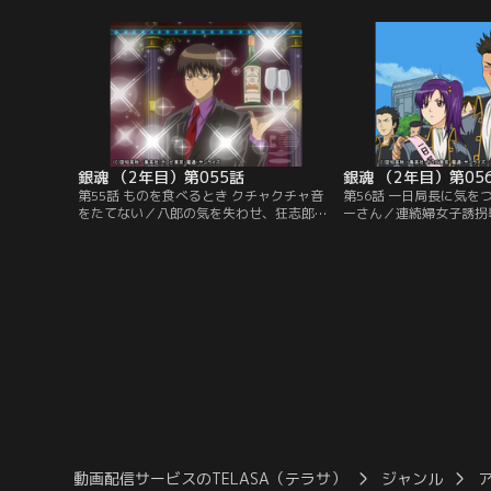
思い立つ。タイトル変更からストーリー刷
誰もが銀時の隠し子だと
新まで、あり得なさそうなネタを羅列する
本当に自分の子供にされ
新八、神楽。だが今一つピンとこない。そ
時は、勘七郎を連れて万
んな中、噂を聞きつけた人々が訪れ、自分
誰にも話を聞いて貰えな
の案を披露し始める…。【提供：バンダイ
暮れるが…。【提供：バ
チャンネル】
ル】
銀魂 （2年目）第055話
銀魂 （2年目）第05
第55話 ものを食べるとき クチャクチャ音
第56話 一日局長に気を
をたてない／八郎の気を失わせ、狂志郎に
ーさん／連続婦女子誘拐
無理難題を押しつける黒駒の勝男に、ホス
せる頃、行き過ぎた取り
トに成りすまして相対する銀時たち。要求
組のイメージは急落して
を拒む狂志郎に対し、勝男は見せしめに八
市民への防犯の呼びかけ
郎にドスを向けるが、銀時がそれを阻む。
を図り、アイドルのお通
そうこうしているうちに、愛犬の子供が生
迎える。招かれたからに
まれたことで引き上げる勝男たちに、お産
いと意気込むお通は、局
と聞いたおかんは彼らについて…。【提
真選組のイメージアップ
供：バンダイチャンネル】
が…。【提供：バンダイ
動画配信サービスのTELASA（テラサ）
ジャンル