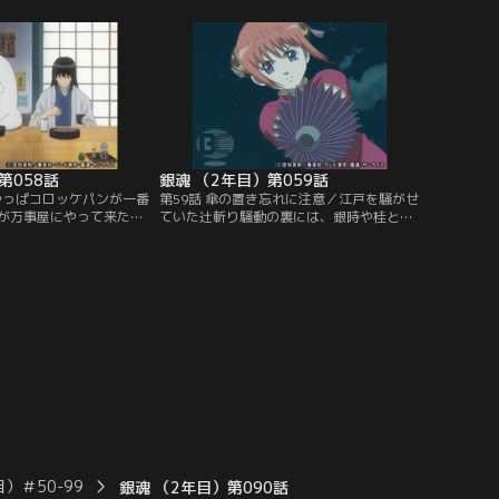
ゴミに火を付ける手口に
つ、写真を手がかりに八郎の捜索を始める
別が厳しくなるが、銀時
銀時たち。何度か整形していることを突き
に雑誌を出そうとする。
止め、写真に面白半分に描き足す彼らの前
つかり、説教をくらう銀
を、その落書きされた写真にそっくりな八
た煙草の火が…。【提
郎という名の男が通り過ぎて…。【提供：
ンネル】
バンダイチャンネル】
第058話
銀魂 （2年目）第059話
はやっぱコロッケパンが一番
第59話 傘の置き忘れに注意／江戸を騒がせ
が万事屋にやって来た。
ていた辻斬り騒動の裏には、銀時や桂と攘
。何も話さないうえ、
夷戦争を戦った高杉晋助の存在があった。
いエリザベスの応対に困
彼は攘夷浪士の集団である“鬼兵隊”を組織
。とりあえずお茶を出す
し、幕府の転覆を企てていた。行方不明の
ザベスは無反応。続けて
桂を探す神楽は、単身、高杉たちの船に乗
差し出してみるが様子は
り込む。迎え撃つ来島また子、武市変平太
最後の手段として、神楽
と浪士たち。必死に抵抗しつつ神楽が船の
物を出すことに決め
内部へと進むが…。【提供：バンダイチャ
ンダイチャンネル】
ンネル】
）＃50-99
銀魂 （2年目）第090話