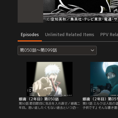
Episodes
Unlimited Related Items
PPV Rel
第050話～第099話
銀魂 （2年目）第050話
銀魂 （2年目）第05
第50話 節目節目に気合を入れ直せ／銀魂二
第51話 ミルクは人肌の
年目。思い返したくもない過去といつ訪れ
子供です』そんな書き置
るかわからない打ち切りに頭を抱える万事
屋の前に赤ん坊（勘七郎
屋。銀時は二年目を機にテコイレしようと
いた。銀時そっくりの容