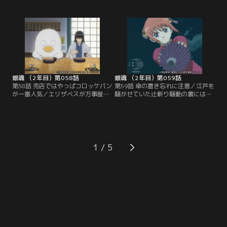
り締まりをする真選組のイメージは
受け取り先の青木商会に引き渡そう
急落していた。近藤は江戸市民への
とした快援隊の陸奥だが、取引場所
防犯の呼びかけとイメージアップを
に現れた黒ずくめの一団に、あろう
図り、アイドルのお通を一日局長と
ことか荷物と金を奪われてしまっ
して迎える。招かれたからには責務
た。困り果てた陸奥が、奪われた荷
を果たしたいと意気込むお通は、局
物と金の回収を依頼したのは！そし
中法度を手始めに真選組のイメージ
て、快援隊のリーダー坂本の姿が見
アップに取り掛かるが…。【提供：
えないのであった…。【提供：バン
バンダイチャンネル】
ダイチャンネル】
銀魂 （2年目）第058話
銀魂 （2年目）第059話
第58話 売店ではやっぱコロッケパン
第59話 傘の置き忘れに注意／江戸を
が一番人気／エリザベスが万事屋に
騒がせていた辻斬り騒動の裏には、
やって来た。だが、桂がいない。何
銀時や桂と攘夷戦争を戦った高杉晋
も話さないうえ、元々つかみ所が無
助の存在があった。彼は攘夷浪士の
いエリザベスの応対に困り果てる銀
集団である“鬼兵隊”を組織し、幕府
時たち。とりあえずお茶を出す新八
の転覆を企てていた。行方不明の桂
だったがエリザベスは無反応。続け
を探す神楽は、単身、高杉たちの船
て今度はコーヒーを差し出してみる
に乗り込む。迎え撃つ来島また子、
1
が様子は全然変わらない。最後の手
武市変平太と浪士たち。必死に抵抗
段として、神楽はついにある飲み物
しつつ神楽が船の内部へと進む
を出すことに決めて…！【提供：バ
が…。【提供：バンダイチャンネ
ンダイチャンネル】
ル】