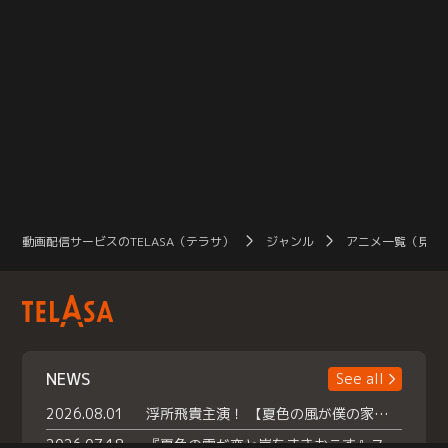
動画配信サービスのTELASA（テラサ）
ジャンル
アニメ一覧（見放
NEWS
See all
2026.08.01
浮所飛貴主演！ 【夏色の風が僕の家にやってきた】 本日よりテラサで独占配信スタート！
2026.07.18
『夏色の雲が恋と嵐をまきおこす』スペシャルメイキング 【Part1】2026年７月18日（土）23時30分～配信スタート！話題のシーンの裏側を大公開！豪華キャスト大集合！ 『武宮家 真夏の家族会議』開催！