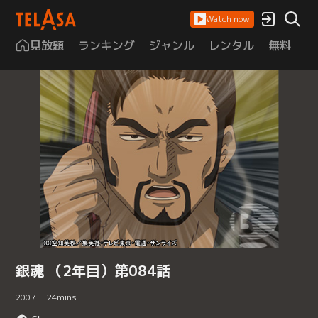
Watch now
見放題
ランキング
ジャンル
レンタル
無料
は
銀魂 （2年目）第084話
2007
24
mins