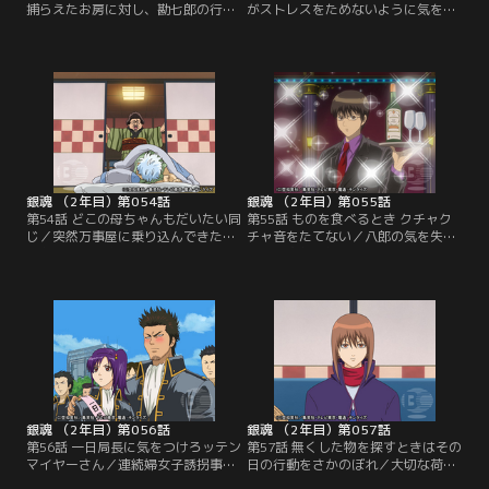
捕らえたお房に対し、勘七郎の行方
がストレスをためないように気を配
を問い詰める賀兵衛。そこに似蔵に
るとそこでまたストレスがたまるの
追われた新八と神楽がなだれ込む。
で結局僕らにできることなんて何も
盲目の似蔵の前には神楽が煙幕を張
ない／かぶき町で連続放火事件が発
った煙幕も役に立たず、あっさりと
生した。ゴミに火を付ける手口に警
追い詰められてしまう新八たち。一
戒してゴミの分別が厳しくなるが、
方銀時は、勘七郎を連れ、橋田屋敷
銀時は燃えるゴミの日に雑誌を出そ
へと乗り込むが、アポがないために
うとする。それをお登勢に見つか
社長＝賀兵衛に取り次いで貰えない
り、説教をくらう銀時。お登勢の捨
でいた…。【提供：バンダイチャン
てた煙草の火が…。【提供：バンダ
ネル】
イチャンネル】
銀魂 （2年目）第054話
銀魂 （2年目）第055話
第54話 どこの母ちゃんもだいたい同
第55話 ものを食べるとき クチャク
じ／突然万事屋に乗り込んできた
チャ音をたてない／八郎の気を失わ
「おかん」。息子の八郎を捜すた
せ、狂志郎に無理難題を押しつける
め、万事屋に勝手に転がり込んでし
黒駒の勝男に、ホストに成りすまし
まったのだ。おかんに戸惑いつつ、
て相対する銀時たち。要求を拒む狂
写真を手がかりに八郎の捜索を始め
志郎に対し、勝男は見せしめに八郎
る銀時たち。何度か整形しているこ
にドスを向けるが、銀時がそれを阻
とを突き止め、写真に面白半分に描
む。そうこうしているうちに、愛犬
き足す彼らの前を、その落書きされ
の子供が生まれたことで引き上げる
た写真にそっくりな八郎という名の
勝男たちに、お産と聞いたおかんは
男が通り過ぎて…。【提供：バンダ
彼らについて…。【提供：バンダイ
イチャンネル】
チャンネル】
銀魂 （2年目）第056話
銀魂 （2年目）第057話
第56話 一日局長に気をつけろッテン
第57話 無くした物を探すときはその
マイヤーさん／連続婦女子誘拐事件
日の行動をさかのぼれ／大切な荷物
が江戸を騒がせる頃、行き過ぎた取
の運搬を請け負った快援隊。それを