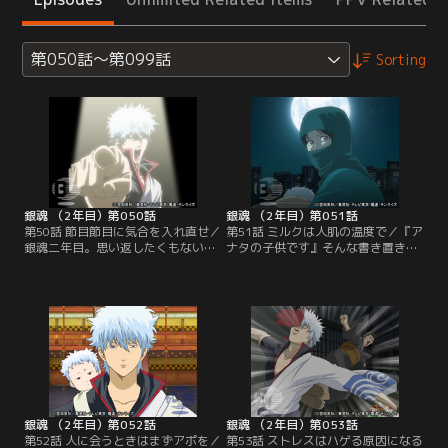
第050話～第099話
Sorting
銀魂 （2年目）第050話
銀魂 （2年目）第051話
第50話 節目節目に気合を入れ直せ／
第51話 ミルクは人肌の温度で／『ア
銀魂二年目。思い返したくもない過
ナタの子供です』そんな書き置きと
去といつ訪れるかわからない打ち切
ともに、万事屋の前に赤ん坊（勘七
りに頭を抱える万事屋。銀時は二年
郎）が捨て置かれていた。銀時そっ
目を機にテコイレしようと思い立
くりの容貌に、銀時以外の誰もが銀
つ。タイトル変更からストーリー刷
時の隠し子だと信じて疑わない。本
新まで、あり得なさそうなネタを羅
当に自分の子供にされてしまいそう
列する新八、神楽。だが今一つピン
な銀時は、勘七郎を連れて万事屋を
とこない。そんな中、噂を聞きつけ
飛び出す。誰にも話を聞いて貰えな
た人々が訪れ、自分の案を披露し始
い銀時は、途方に暮れるが…。【提
める…。【提供：バンダイチャンネ
供：バンダイチャンネル】
ル】
銀魂 （2年目）第052話
銀魂 （2年目）第053話
第52話 人に会うときはまずアポを／
第53話 ストレスはハゲる原因になる