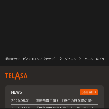
動画配信サービスのTELASA（テラサ）
ジャンル
アニメ一覧（見放
NEWS
See all
2026.08.01
浮所飛貴主演！ 【夏色の風が僕の家にやってきた】 本日よりテラサで独占配信スタート！
2026.07.18
『夏色の雲が恋と嵐をまきおこす』スペシャルメイキング 【Part1】2026年７月18日（土）23時30分～配信スタート！話題のシーンの裏側を大公開！豪華キャスト大集合！ 『武宮家 真夏の家族会議』開催！