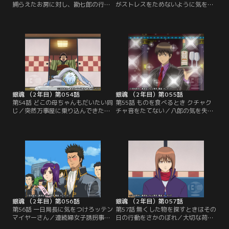
捕らえたお房に対し、勘七郎の行方
がストレスをためないように気を配
を問い詰める賀兵衛。そこに似蔵に
るとそこでまたストレスがたまるの
追われた新八と神楽がなだれ込む。
で結局僕らにできることなんて何も
盲目の似蔵の前には神楽が煙幕を張
ない／かぶき町で連続放火事件が発
った煙幕も役に立たず、あっさりと
生した。ゴミに火を付ける手口に警
追い詰められてしまう新八たち。一
戒してゴミの分別が厳しくなるが、
方銀時は、勘七郎を連れ、橋田屋敷
銀時は燃えるゴミの日に雑誌を出そ
へと乗り込むが、アポがないために
うとする。それをお登勢に見つか
社長＝賀兵衛に取り次いで貰えない
り、説教をくらう銀時。お登勢の捨
でいた…。【提供：バンダイチャン
てた煙草の火が…。【提供：バンダ
ネル】
イチャンネル】
銀魂 （2年目）第054話
銀魂 （2年目）第055話
第54話 どこの母ちゃんもだいたい同
第55話 ものを食べるとき クチャク
じ／突然万事屋に乗り込んできた
チャ音をたてない／八郎の気を失わ
「おかん」。息子の八郎を捜すた
せ、狂志郎に無理難題を押しつける
め、万事屋に勝手に転がり込んでし
黒駒の勝男に、ホストに成りすまし
まったのだ。おかんに戸惑いつつ、
て相対する銀時たち。要求を拒む狂
写真を手がかりに八郎の捜索を始め
志郎に対し、勝男は見せしめに八郎
る銀時たち。何度か整形しているこ
にドスを向けるが、銀時がそれを阻
とを突き止め、写真に面白半分に描
む。そうこうしているうちに、愛犬
き足す彼らの前を、その落書きされ
の子供が生まれたことで引き上げる
た写真にそっくりな八郎という名の
勝男たちに、お産と聞いたおかんは
男が通り過ぎて…。【提供：バンダ
彼らについて…。【提供：バンダイ
イチャンネル】
チャンネル】
銀魂 （2年目）第056話
銀魂 （2年目）第057話
第56話 一日局長に気をつけろッテン
第57話 無くした物を探すときはその
マイヤーさん／連続婦女子誘拐事件
日の行動をさかのぼれ／大切な荷物
が江戸を騒がせる頃、行き過ぎた取
の運搬を請け負った快援隊。それを