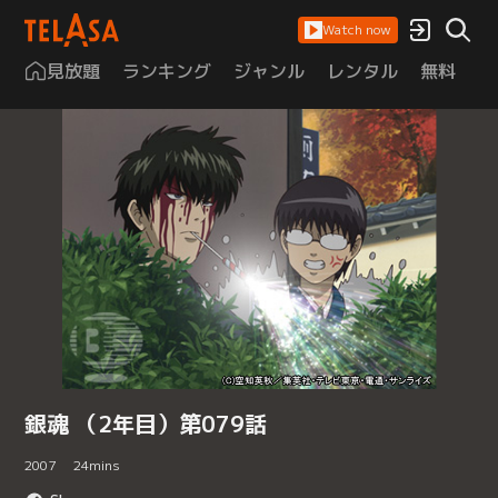
Watch now
見放題
ランキング
ジャンル
レンタル
無料
は
銀魂 （2年目）第079話
2007
24
mins