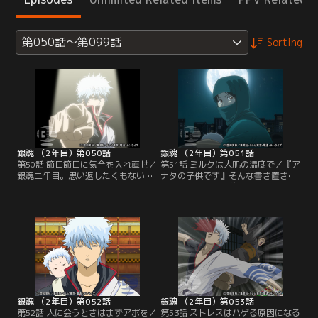
第050話～第099話
Sorting
銀魂 （2年目）第050話
銀魂 （2年目）第051話
第50話 節目節目に気合を入れ直せ／
第51話 ミルクは人肌の温度で／『ア
銀魂二年目。思い返したくもない過
ナタの子供です』そんな書き置きと
去といつ訪れるかわからない打ち切
ともに、万事屋の前に赤ん坊（勘七
りに頭を抱える万事屋。銀時は二年
郎）が捨て置かれていた。銀時そっ
目を機にテコイレしようと思い立
くりの容貌に、銀時以外の誰もが銀
つ。タイトル変更からストーリー刷
時の隠し子だと信じて疑わない。本
新まで、あり得なさそうなネタを羅
当に自分の子供にされてしまいそう
列する新八、神楽。だが今一つピン
な銀時は、勘七郎を連れて万事屋を
とこない。そんな中、噂を聞きつけ
飛び出す。誰にも話を聞いて貰えな
た人々が訪れ、自分の案を披露し始
い銀時は、途方に暮れるが…。【提
める…。【提供：バンダイチャンネ
供：バンダイチャンネル】
ル】
銀魂 （2年目）第052話
銀魂 （2年目）第053話
第52話 人に会うときはまずアポを／
第53話 ストレスはハゲる原因になる