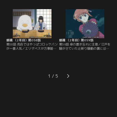
り締まりをする真選組のイメージは
受け取り先の青木商会に引き渡そう
急落していた。近藤は江戸市民への
とした快援隊の陸奥だが、取引場所
防犯の呼びかけとイメージアップを
に現れた黒ずくめの一団に、あろう
図り、アイドルのお通を一日局長と
ことか荷物と金を奪われてしまっ
して迎える。招かれたからには責務
た。困り果てた陸奥が、奪われた荷
を果たしたいと意気込むお通は、局
物と金の回収を依頼したのは！そし
中法度を手始めに真選組のイメージ
て、快援隊のリーダー坂本の姿が見
アップに取り掛かるが…。【提供：
えないのであった…。【提供：バン
バンダイチャンネル】
ダイチャンネル】
銀魂 （2年目）第058話
銀魂 （2年目）第059話
第58話 売店ではやっぱコロッケパン
第59話 傘の置き忘れに注意／江戸を
が一番人気／エリザベスが万事屋に
騒がせていた辻斬り騒動の裏には、
やって来た。だが、桂がいない。何
銀時や桂と攘夷戦争を戦った高杉晋
も話さないうえ、元々つかみ所が無
助の存在があった。彼は攘夷浪士の
いエリザベスの応対に困り果てる銀
集団である“鬼兵隊”を組織し、幕府
時たち。とりあえずお茶を出す新八
の転覆を企てていた。行方不明の桂
だったがエリザベスは無反応。続け
を探す神楽は、単身、高杉たちの船
て今度はコーヒーを差し出してみる
に乗り込む。迎え撃つ来島また子、
1
が様子は全然変わらない。最後の手
武市変平太と浪士たち。必死に抵抗
段として、神楽はついにある飲み物
しつつ神楽が船の内部へと進む
を出すことに決めて…！【提供：バ
が…。【提供：バンダイチャンネ
ンダイチャンネル】
ル】