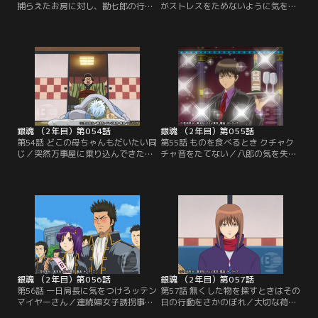
捕らえたお房に対し、勘七郎の行方
がストレスをためないように気を配
を問い詰める賀兵衛。そこに似蔵に
るとそこでまたストレスがたまるの
追われた新八と神楽がなだれ込む。
で結局僕らにできることなんて何も
盲目の似蔵の前には神楽が煙幕を張
ない／かぶき町で連続放火事件が発
った煙幕も役に立たず、あっさりと
生した。ゴミに火を付ける手口に警
追い詰められてしまう新八たち。一
戒してゴミの分別が厳しくなるが、
方銀時は、勘七郎を連れ、橋田屋敷
銀時は燃えるゴミの日に雑誌を出そ
へと乗り込むが、アポがないために
うとする。それをお登勢に見つか
社長＝賀兵衛に取り次いで貰えない
り、説教をくらう銀時。お登勢の捨
でいた…。【提供：バンダイチャン
てた煙草の火が…。【提供：バンダ
ネル】
イチャンネル】
銀魂 （2年目）第054話
銀魂 （2年目）第055話
第54話 どこの母ちゃんもだいたい同
第55話 ものを食べるとき クチャク
じ／突然万事屋に乗り込んできた
チャ音をたてない／八郎の気を失わ
「おかん」。息子の八郎を捜すた
せ、狂志郎に無理難題を押しつける
め、万事屋に勝手に転がり込んでし
黒駒の勝男に、ホストに成りすまし
まったのだ。おかんに戸惑いつつ、
て相対する銀時たち。要求を拒む狂
写真を手がかりに八郎の捜索を始め
志郎に対し、勝男は見せしめに八郎
る銀時たち。何度か整形しているこ
にドスを向けるが、銀時がそれを阻
とを突き止め、写真に面白半分に描
む。そうこうしているうちに、愛犬
き足す彼らの前を、その落書きされ
の子供が生まれたことで引き上げる
た写真にそっくりな八郎という名の
勝男たちに、お産と聞いたおかんは
男が通り過ぎて…。【提供：バンダ
彼らについて…。【提供：バンダイ
イチャンネル】
チャンネル】
銀魂 （2年目）第056話
銀魂 （2年目）第057話
第56話 一日局長に気をつけろッテン
第57話 無くした物を探すときはその
マイヤーさん／連続婦女子誘拐事件
日の行動をさかのぼれ／大切な荷物
が江戸を騒がせる頃、行き過ぎた取
の運搬を請け負った快援隊。それを