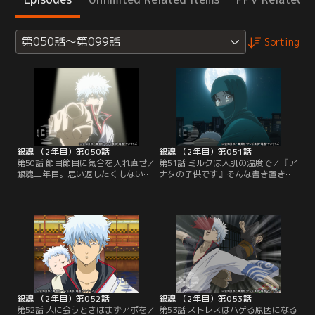
第050話～第099話
Sorting
銀魂 （2年目）第050話
銀魂 （2年目）第051話
第50話 節目節目に気合を入れ直せ／
第51話 ミルクは人肌の温度で／『ア
銀魂二年目。思い返したくもない過
ナタの子供です』そんな書き置きと
去といつ訪れるかわからない打ち切
ともに、万事屋の前に赤ん坊（勘七
りに頭を抱える万事屋。銀時は二年
郎）が捨て置かれていた。銀時そっ
目を機にテコイレしようと思い立
くりの容貌に、銀時以外の誰もが銀
つ。タイトル変更からストーリー刷
時の隠し子だと信じて疑わない。本
新まで、あり得なさそうなネタを羅
当に自分の子供にされてしまいそう
列する新八、神楽。だが今一つピン
な銀時は、勘七郎を連れて万事屋を
とこない。そんな中、噂を聞きつけ
飛び出す。誰にも話を聞いて貰えな
た人々が訪れ、自分の案を披露し始
い銀時は、途方に暮れるが…。【提
める…。【提供：バンダイチャンネ
供：バンダイチャンネル】
ル】
銀魂 （2年目）第052話
銀魂 （2年目）第053話
第52話 人に会うときはまずアポを／
第53話 ストレスはハゲる原因になる