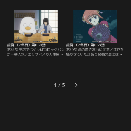
り締まりをする真選組のイメージは
受け取り先の青木商会に引き渡そう
急落していた。近藤は江戸市民への
とした快援隊の陸奥だが、取引場所
防犯の呼びかけとイメージアップを
に現れた黒ずくめの一団に、あろう
図り、アイドルのお通を一日局長と
ことか荷物と金を奪われてしまっ
して迎える。招かれたからには責務
た。困り果てた陸奥が、奪われた荷
を果たしたいと意気込むお通は、局
物と金の回収を依頼したのは！そし
中法度を手始めに真選組のイメージ
て、快援隊のリーダー坂本の姿が見
アップに取り掛かるが…。【提供：
えないのであった…。【提供：バン
バンダイチャンネル】
ダイチャンネル】
銀魂 （2年目）第058話
銀魂 （2年目）第059話
第58話 売店ではやっぱコロッケパン
第59話 傘の置き忘れに注意／江戸を
が一番人気／エリザベスが万事屋に
騒がせていた辻斬り騒動の裏には、
やって来た。だが、桂がいない。何
銀時や桂と攘夷戦争を戦った高杉晋
も話さないうえ、元々つかみ所が無
助の存在があった。彼は攘夷浪士の
いエリザベスの応対に困り果てる銀
集団である“鬼兵隊”を組織し、幕府
時たち。とりあえずお茶を出す新八
の転覆を企てていた。行方不明の桂
だったがエリザベスは無反応。続け
を探す神楽は、単身、高杉たちの船
て今度はコーヒーを差し出してみる
に乗り込む。迎え撃つ来島また子、
1
が様子は全然変わらない。最後の手
武市変平太と浪士たち。必死に抵抗
段として、神楽はついにある飲み物
しつつ神楽が船の内部へと進む
を出すことに決めて…！【提供：バ
が…。【提供：バンダイチャンネ
ンダイチャンネル】
ル】