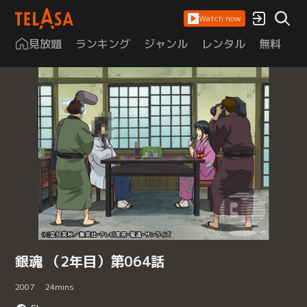
Watch now
見放題
ランキング
ジャンル
レンタル
無料
は
銀魂 （2年目）第064話
2007
24
mins