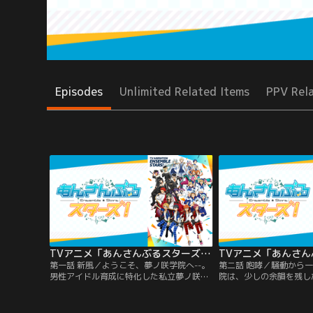
Episodes
Unlimited Related Items
PPV Rel
TVアニメ「あんさんぶるスターズ！」 第01話
第一話 新風／ようこそ、夢ノ咲学院へ--。
第二話 咆哮／騒動から
男性アイドル育成に特化した私立夢ノ咲学
院は、少しの余韻を残し
院。そのアイドル科に通う2年生の明星ス
なかったかのような元の
バル・氷鷹北斗・遊木真・衣更真緒は、試
た。密やかに革命を目論む『
験的に新設されたプロデュース科にたった
は、軽音部の部長であり