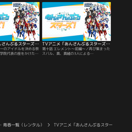
では『UNDEAD』が
が作り出す完璧な芸術性で学院の頂点に君
かけ、続けざまに
臨していた。声変わりをしたなずなは歌う
フォーマンスを披露する。
ことを許されず、意志のない操り人形とし
…。
ての日々を送る。そんな中…。
TVアニメ「あんさんぶるスターズ！」 第09話
TVアニメ「あんさんぶるスターズ！」 第10話
本一のアイドルを決める祭
第十話 エレメント～前編～／再び集まった
咲学院代表の座をかけたド
スバル、真、真緒の3人による
】が開幕し、盛り上がる生
『Trickstar』の【DDD】ステージを目に
務を優先するため参加を
し、その場を去った北斗と、その前に現れ
同じく業務にあたるも浮
た日々樹渉。ふたりの様子を見ていた
と言葉をかわす。一方ス
『Switch』の逆先夏目と青葉つむぎは、今
ts』の瀬名泉に監禁された
とは何もかもが違っていた一年前の夢ノ咲
無事救出し、どうにか逃
学院を思い返す。英智と敬人は学院を代表
したふたりが…。
する『五奇人』を選出し、ある構想を…。
・青春一覧（レンタル）
TVアニメ「あんさんぶるスターズ！」