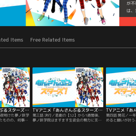
が不
は、
Seri
ated Items
Free Related Items
TVアニメ「あんさんぶるスターズ！」 第02話
TVアニメ「あんさんぶるスターズ！」 第03話
一夜明けた夢ノ咲学
第三話 決行／悲劇の【S2】から1週間後、
第四話 開花／一
たものの、何事も
夢ノ咲学院はますます生徒会の勢力に支配
めると願いが叶う
空気に戻ってい
されていた。『Trickstar』のメンバーは
った『Trickst
Trickstar』
個人練習を終えてようやく全員が揃い、
の第一歩である【
『三奇人』の朔間
『紅月』と対決する【S1】に向けてのユニ
は揃いで作った新