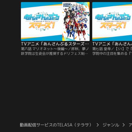
一人転入してきた女子生徒、あんずと出会
零から革命の支援を提案
う。学院案内の合間に、アイドル同士が競
された条件をクリアし、
い合うライブイベント「ドリフェス」見学
特訓をすることになった
に向かった彼らは、生徒会の権力によっ
生を中心とした『Ra*bi
て…。
TVアニメ「あんさんぶるスターズ！」 第06話
第六話 マリオネット～後編～／昨秋、夢ノ
第七話 皇帝／【S1】で
咲学院は生徒会が推奨するドリフェス制度
学院中の注目を集める『Tr
により完全に支配されていた。ライブ対決
徒たちの中にはその功績
をしないため実績を得られず、座を追われ
ば、まだ生徒会の目が気
た『Valkyrie』の宗は、学院と生徒会への
を遠巻きに見るだけの者
不満を募らせていく。宗を心配した幼馴染
折、生徒会に呼び出された『
の紅郎が助言をするも、宗は帝王の名の誇
の4人は、夢ノ咲学院で
りにかけ、ドリフェスに出場することを決
つ生徒会会長で“皇帝”
め…。
英智と対峙する。
動画配信サービスのTELASA（テラサ）
ジャンル