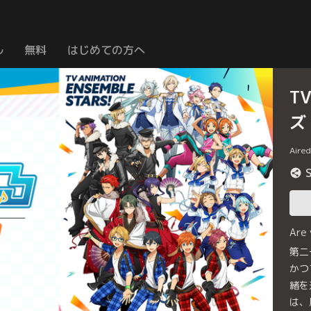
ル
無料
はじめての方へ
T
ズ
Aire
Are
第二
かつ
緒を
は、