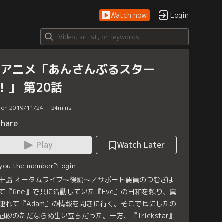
Watch now
Login
Vアニメ「あんさんぶるスター
！」 第20話
d on 2019/11/24
24
mins
Share
Play
Watch Later
 you the member?
Login
十話 オータムライブ～後編～／サポート要員のつむぎは
て『fine』で共に活動していた『Eve』の日和を頼り、真
連れて『Adam』の情報を聞きに行く。そこで耳にしたの
凪砂のただならぬ生い立ちだった。一方、『Trickstar』