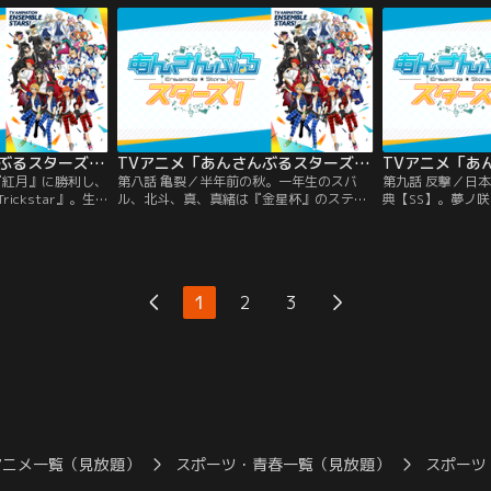
される。彼らは出
ット練習を始めるのだった。4人は学院の
陣を組む。ステージ
零の指示で個別に
アイドルたちと触れ合いながら、多くの者
『紅月』に奇襲を
。そんな折、1年
がそれぞれの事情や想いを抱えていること
『2wink』もパ
ts』と…。
を知る。
舞台が混乱する中
TVアニメ「あんさんぶるスターズ！」 第07話
TVアニメ「あんさんぶるスターズ！」 第08話
『紅月』に勝利し、
第八話 亀裂／半年前の秋。一年生のスバ
第九話 反撃／日
ickstar』。生
ル、北斗、真、真緒は『金星杯』のステー
典【SS】。夢ノ
を称える者もいれ
ジに立っていた。4人での初めてのライブ
リフェス【DDD
になるのか、彼ら
はほとんど観客がいなかったが、お互いに
徒たち。生徒会業
もいる。そんな
助け合い、それぞれの心に残るものとな
見送った敬人は、
Trickstar』
る。そして現在、バラバラになった
かぬ顔をした真緒
絶対的な権力を持
『Trickstar』やアイドルだった父のこと
バルは『Knigh
1
2
3
の異名を持つ天祥院
を想うスバル。自分はなぜアイドルになっ
真を助けに走る。
たのかと苦悩していると…。
げ出すことに成功
アニメ一覧（見放題）
スポーツ・青春一覧（見放題）
スポーツ