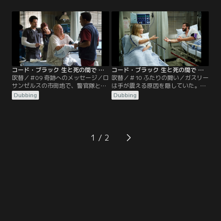
そんな中、ロシアの潜水艦が機関室
定できず、処置をするエリオットと
の爆発事故を起こす。
看護師が意識を失う。
コード・ブラック 生と死の間で シーズン2 第09話／吹替
コード・ブラック 生と死の間で シーズン2 第10話／吹替
吹替／＃09 奇跡へのメッセージ／ロ
吹替／＃10 ふたりの闘い／ガスリー
サンゼルスの市街地で、警官隊と容
は手が震える原因を隠していた。聴
疑者たちによる銃撃戦が発生。救急
覚障害者の女性社長と手話通訳者の
Dubbing
Dubbing
車に同乗する当番だったノアは、ウ
車が川に転落してERへ。同じ頃、意
ィリスと現場へ。しかし現場のあま
識を失った13歳少女が運ばれる。キ
りの惨状に、しばし呆然とする。
ャンベルの娘だった。
1