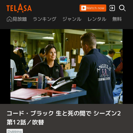
Watch now
見放題
ランキング
ジャンル
レンタル
無料
は
コード・ブラック 生と死の間で シーズン2
第12話／吹替
Dubbing