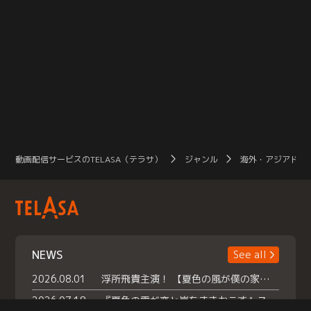
動画配信サービスのTELASA（テラサ）
ジャンル
海外・アジアドラ
NEWS
See all
2026.08.01
浮所飛貴主演！ 【夏色の風が僕の家にやってきた】 本日よりテラサで独占配信スタート！
2026.07.18
『夏色の雲が恋と嵐をまきおこす』スペシャルメイキング 【Part1】2026年７月18日（土）23時30分～配信スタート！話題のシーンの裏側を大公開！豪華キャスト大集合！ 『武宮家 真夏の家族会議』開催！