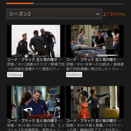
シーズン2
Sorting
コード・ブラック 生と死の間で シーズン2 第01話／吹替
コード・ブラック 生と死の間で シーズン2 第02話／吹替
吹替／＃01 試練ふたたび／戦場で培
吹替／＃02 未来への分岐点／高速道
った技術を指導すべく軍医のウィリ
路で対向車線に飛び出したトラック
ス大佐がエンジェルス記念病院へ。
と高校のサッカーチームが乗るバス
Dubbing
Dubbing
着任早々、ヘリからマイクが転落し
が衝突。エンジェルスに搬送され
て…。折しも、その日は新たな研修
る。チーム・キャプテンが右脚に大
医たちの初出勤日だった。
怪我を負い、様子を見るが…。
コード・ブラック 生と死の間で シーズン2 第03話／吹替
コード・ブラック 生と死の間で シーズン2 第04話／吹替
吹替／＃03 想いのかたち／夜、エン
吹替／＃04 天使と悪魔／ハロウィー
ジェルス記念病院前。突然ギャング
ンの夜。精神科医アマンダは恋人の