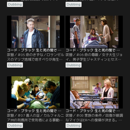
の車が現れて若い女性を捨て去る。
息子イアンとお化け屋敷へ。そこで
Dubbing
Dubbing
彼女は自身も知らない妊娠をしてい
火災が発生。イアンが映写室に閉じ
た。折しも院内では、地下のボイラ
込められる。そんな中、ERの待合室
ーが老朽のため爆発する。
で発砲事件が起こる。
コード・ブラック 生と死の間で シーズン2 第05話／吹替
コード・ブラック 生と死の間で シーズン2 第06話／吹替
吹替／＃05 命のきずな／ロサンゼル
吹替／＃06 命の尊厳／女子大生ジョ
スのマリブ地域で地すべりが発生。
イ、男子学生ジャスティンとセスが
救助活動の二次災害でレスキュー隊
ERへ。恋人ヴァネッサによると、ジ
Dubbing
Dubbing
員リックとリズがエンジェルスへ。
ョイはセスに性的暴行を受け、ジャ
リズは、リックが自分の恋人ドルー
スティンが助けたという。ところが
を殺したと言い始める。
真実は違っていた。
コード・ブラック 生と死の間で シーズン2 第07話／吹替
コード・ブラック 生と死の間で シーズン2 第08話／吹替
吹替／＃07 善人の証／カルフォルニ
吹替／＃08 家族の条件／回復が順調
ア州の刑務所で受刑者による暴動事
なマイクはERへの復帰が決まる。そ
件が発生。エンジェルス記念病院に
んな中、14名が民家から搬送され
Dubbing
Dubbing
も、暴動の主犯格らがやって来る。
る。ガスなどの中毒と思われるが特