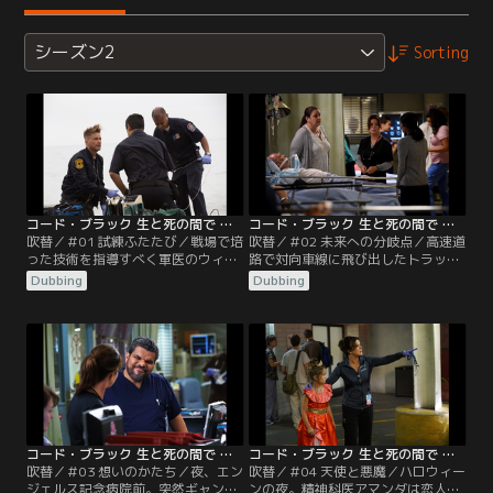
シーズン2
Sorting
コード・ブラック 生と死の間で シーズン2 第01話／吹替
コード・ブラック 生と死の間で シーズン2 第02話／吹替
吹替／＃01 試練ふたたび／戦場で培
吹替／＃02 未来への分岐点／高速道
った技術を指導すべく軍医のウィリ
路で対向車線に飛び出したトラック
ス大佐がエンジェルス記念病院へ。
と高校のサッカーチームが乗るバス
Dubbing
Dubbing
着任早々、ヘリからマイクが転落し
が衝突。エンジェルスに搬送され
て…。折しも、その日は新たな研修
る。チーム・キャプテンが右脚に大
医たちの初出勤日だった。
怪我を負い、様子を見るが…。
コード・ブラック 生と死の間で シーズン2 第03話／吹替
コード・ブラック 生と死の間で シーズン2 第04話／吹替
吹替／＃03 想いのかたち／夜、エン
吹替／＃04 天使と悪魔／ハロウィー
ジェルス記念病院前。突然ギャング
ンの夜。精神科医アマンダは恋人の