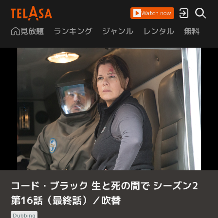
Watch now
見放題
ランキング
ジャンル
レンタル
無料
は
コード・ブラック 生と死の間で シーズン2
第16話（最終話）／吹替
Dubbing