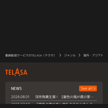
動画配信サービスのTELASA（テラサ）
ジャンル
海外・アジアドラ
NEWS
See all
2026.08.01
浮所飛貴主演！ 【夏色の風が僕の家にやってきた】 本日よりテラサで独占配信スタート！
2026.07.18
『夏色の雲が恋と嵐をまきおこす』スペシャルメイキング 【Part1】2026年７月18日（土）23時30分～配信スタート！話題のシーンの裏側を大公開！豪華キャスト大集合！ 『武宮家 真夏の家族会議』開催！