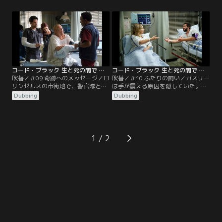
そんな中、ロシアの潜水艦が機関室
定できず、処置をするエリオットと
の爆発事故を起こす。
看護師が意識を失う。
コード・ブラック 生と死の間で シーズン2 第09話／吹替
コード・ブラック 生と死の間で シーズン2 第10話／吹替
吹替／＃09 奇跡へのメッセージ／ロ
吹替／＃10 ふたりの闘い／ガスリー
サンゼルスの市街地で、警官隊と容
は手が震える原因を隠していた。聴
疑者たちによる銃撃戦が発生。救急
覚障害者の女性社長と手話通訳者の
Dubbing
Dubbing
車に同乗する当番だったノアは、ウ
車が川に転落してERへ。同じ頃、意
ィリスと現場へ。しかし現場のあま
識を失った13歳少女が運ばれる。キ
りの惨状に、しばし呆然とする。
ャンベルの娘だった。
1