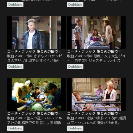
の車が現れて若い女性を捨て去る。
息子イアンとお化け屋敷へ。そこで
Dubbing
Dubbing
彼女は自身も知らない妊娠をしてい
火災が発生。イアンが映写室に閉じ
た。折しも院内では、地下のボイラ
込められる。そんな中、ERの待合室
ーが老朽のため爆発する。
で発砲事件が起こる。
コード・ブラック 生と死の間で シーズン2 第05話／吹替
コード・ブラック 生と死の間で シーズン2 第06話／吹替
吹替／＃05 命のきずな／ロサンゼル
吹替／＃06 命の尊厳／女子大生ジョ
スのマリブ地域で地すべりが発生。
イ、男子学生ジャスティンとセスが
救助活動の二次災害でレスキュー隊
ERへ。恋人ヴァネッサによると、ジ
Dubbing
Dubbing
員リックとリズがエンジェルスへ。
ョイはセスに性的暴行を受け、ジャ
リズは、リックが自分の恋人ドルー
スティンが助けたという。ところが
を殺したと言い始める。
真実は違っていた。
コード・ブラック 生と死の間で シーズン2 第07話／吹替
コード・ブラック 生と死の間で シーズン2 第08話／吹替
吹替／＃07 善人の証／カルフォルニ
吹替／＃08 家族の条件／回復が順調
ア州の刑務所で受刑者による暴動事
なマイクはERへの復帰が決まる。そ
件が発生。エンジェルス記念病院に
んな中、14名が民家から搬送され
Dubbing
Dubbing
も、暴動の主犯格らがやって来る。
る。ガスなどの中毒と思われるが特