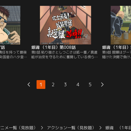
、加藤に語りかけ
励む新八。しかし、剣の道一筋だった少年
悔し始めていた。
からは逃げても逃
に世間は辛く、店長になじられ、天人には
ーに二人乗りをし
と。その銀時の横
嘲笑を浴びせられる。そんな彼の前に一人
女が飛び出してき
なろうと思ったき
の男が現れた。そう、彼こそが万事屋銀ち
由でヤクザに追わ
バンダイチャンネ
ゃんこと、坂田銀時だった…。【提供：バ
ために新八は行動
ンダイチャンネル】
供：バンダイチャ
7話
銀魂 （1年目）第008話
銀魂 （1年目）
が責任を持って最後
第8話 粘り強さとしつこさは紙一重／真選
第9話 喧嘩はグ
央国星のハタ皇子
組が治安を守るために奮闘している傍ら
賭けた決闘で負け
が姿を消した。そ
で、局長の近藤はスナックで働くお妙相手
まけに近藤の無様
天人を苦々しく思
にくだを巻いていた。ダメな奴だと落ち込
とあって、土方は
事屋に捜索を依頼
む近藤に、愛する人なら欠点ごと愛するこ
信を取り戻したい
聞いて一度は断る
とが出来ると微笑むお妙。その彼女に近藤
は、近藤を負かし
大金にあっけなく
は一目惚れし、結婚を申し込むがグーで殴
しかない…。一方
1
2
3
4
5
。さっそく依頼を
られる。しかし近藤は諦めきれず、お妙に
一手に引き受けて
する銀時たちだ
熱烈なアピールを繰り返し…。【提供：バ
に、真選組の刃が
チャンネル】
ンダイチャンネル】
イチャンネル】
アニメ一覧（見放題）
アクション一覧（見放題）
銀魂 （1年目