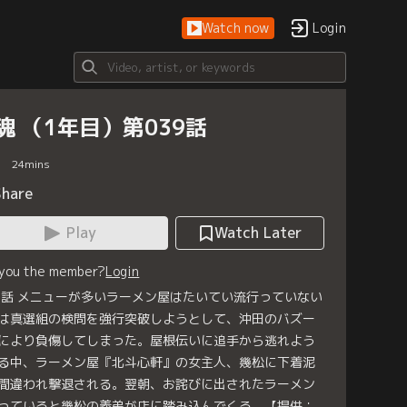
Watch now
Login
魂 （1年目）第039話
24
mins
Share
Play
Watch Later
 you the member?
Login
9話 メニューが多いラーメン屋はたいてい流行っていない
は真選組の検問を強行突破しようとして、沖田のバズー
により負傷してしまった。屋根伝いに追手から逃れよう
る中、ラーメン屋『北斗心軒』の女主人、幾松に下着泥
間違われ撃退される。翌朝、お詫びに出されたラーメン
っていると幾松の義弟が店に踏み込んでくる。【提供：