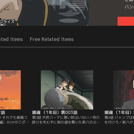
バン
Seri
ated Items
Free Related Items
2話
銀魂 （1年目）第003話
銀魂 （1年目）
！！それでも銀魂つ
第3話 天然パーマに悪い奴はいない／侍の
第4話 ジャンプ
編）※OPがござい
誇りを失わずに剣の道を貫いた新八の父。
を付けろ／新八が
修行に耐えられず
死ぬ間際、姉弟に託したのは、侍の魂だっ
月。侍の魂を見た
をあおる加藤を見
た。父の遺した道場を守るべく、バイトに
にその輝きを見い