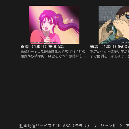
なくした物を取り戻したい。そのためには
つけると一緒に酒を飲み
三千万ほど必要だと言う。身に続く不幸を
る。本当に忘れたいこと
語る加藤に、万事屋はやむなく協力するこ
げ切れるものではない、
とになる。一方そのころ、江戸の片隅では
顔を見つめ、加藤は強く
天人カリヤとその一味が…。【提供：バン
っかけを語る。【提供：
ダイチャンネル】
ル】
銀魂 （1年目）第006話
銀魂 （1年目）第00
第6話 一度した約束は死んでも守れ／桂の
第7話 ペットは飼い主
爆弾から結果的には皆を守った銀時たちだ
まで面倒をみましょう／
ったが、その後警察の取り調べを受けてい
の下から、ペットのペス
た。ようやく釈放されて警察署の前で恨み
のペットの捜索を命じる
言を並べる銀時と神楽をおいて、新八は足
いつつ、入国管理局は万
早に去っていく。そして残された銀時と神
する。天人絡みの依頼と
楽の前に、脱獄囚が警察に追われて来た。
彼らだったが、積まれた
男は神楽を人質にとり、銀時にパトカーを
尻尾を振ることを決めた
運転させて逃走を図るが…。【提供：バン
こなそうと、行動を開始
ダイチャンネル】
が…。【提供：バンダイ
動画配信サービスのTELASA（テラサ）
ジャンル