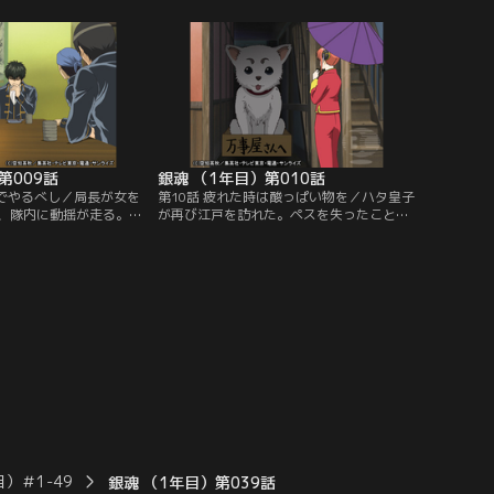
そんなある日、スクータ
届けに宛先である戌威星大使館へと向かっ
ていた銀時たちの前に少
た。しかし、その小包は爆弾で、はずみで
た。その少女は、ある理
爆発。銀時たちはテロリストと間違えられ
れており、彼女を逃がす
てしまう。その時、助けに入ってきたのは
を開始するが…。【提
銀時の旧友、ヅラこと桂小太郎だった…。
ンネル】
【提供：バンダイチャンネル】
第009話
銀魂 （1年目）第010話
ーでやるべし／局長が女を
第10話 疲れた時は酸っぱい物を／ハタ皇子
、隊内に動揺が走る。お
が再び江戸を訪れた。ペスを失ったことに
な姿がＴＶで放映された
心を痛める皇子は、可愛いペットを得よう
どうにかして真選組の威
と江戸市中の動物園を巡る。一方、神楽は
と考えていた。それに
万事屋の前におかれた箱に愛らしい姿を見
たという銀髪の侍を消す
つけ、満面の笑みを浮かべる。それは、か
、自分が真選組の殺意を
なり大きい犬のような生き物だった。銀時
いるとも知らない銀時
の反対を押し切り、神楽はその生き物を飼
迫る…。【提供：バンダ
いたいと言って…。【提供：バンダイチャ
ンネル】
）＃1-49
銀魂 （1年目）第039話