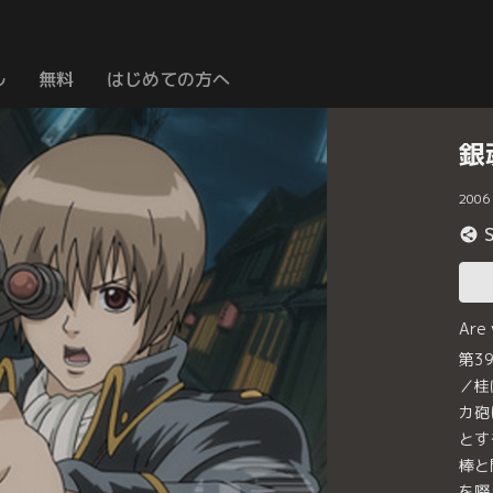
ル
無料
はじめての方へ
銀
2006
Are
第3
／桂
カ砲
とす
棒と
を啜