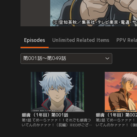
Episodes
Unlimited Related Items
PPV Rel
第001話～第049話
銀魂 （1年目）第001話
銀魂 （1年目）第00
第1話 てめーらァァァ！！それでも銀魂つ
第2話 てめーらァァァ
いてんのかァァァ！（前編）※EDがござい
いてんのかァァァ！（後
ません／江戸の街で万事屋を営む坂田銀時
ません／依頼人の加藤は
のもとに、依頼人である加藤健が現れた。
に去っていた。銀時は酒