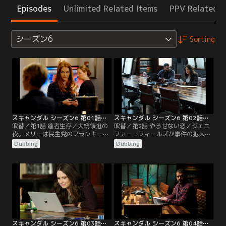
Episodes
Unlimited Related Items
PPV Related I
シーズン6
Sorting
スキャンダル シーズン6 第01話／吹替
スキャンダル シーズン6 第02話／吹替
吹替／第1話 適者生存／大統領選の
吹替／第2話 やるせない恋／ジェニ
夜。メリーは民主党のフランキー・
ファー・フィールズが事件の犯人を
ヴァルガス知事と大接戦を演じる
FBIに通報した翌日、山小屋ごと爆破
Dubbing
Dubbing
が、最後の最後にカリフォルニア州
されたことから、オリヴィアはある
のサンベニート郡を落としたこと
人物の関与を捜査すべきだと主張す
で、ホワイトハウスへの夢を打ち砕
るが、グラントは既に拘束されてい
かれる。ところが次期大統領に決ま
るネルソン・マクリントックの単独
ったフランキーが、地元フィラデル
犯行説を支持する。現場の証拠はマ
フィアで勝利宣言を終えた直後に衝
クリントックがフランキーの事件に
撃の事態が起こる。その事件をめぐ
関与したことを示しているものの、
って、オリヴィアたちの…。
本人は否認。
スキャンダル シーズン6 第03話／吹替
スキャンダル シーズン6 第04話／吹替