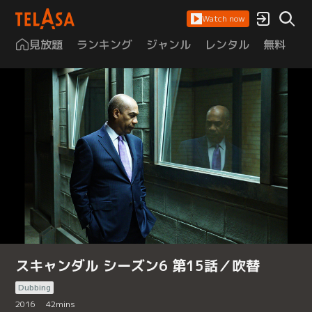
Watch now
見放題
ランキング
ジャンル
レンタル
無料
は
スキャンダル シーズン6 第15話／吹替
Dubbing
2016
42
mins