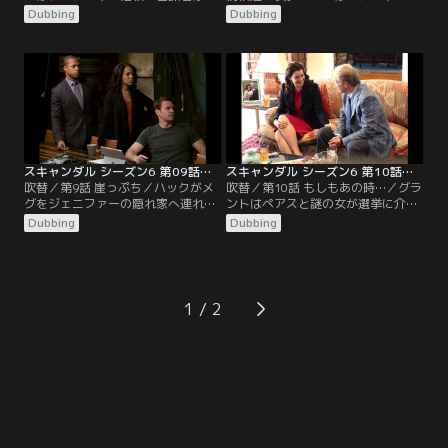
ーワンであることが確実だとして、
凶弾に倒れたのを見て誰よりも動揺
Dubbing
Dubbing
ハックにローワンを殺してほしいと
する。その後、アビーは謎の女から
頼む。しかしハックは、国家を第一
フランキーを搬送した病院を完全に
に考える司令官のローワンが、国の
封鎖するよう命じられる。謎の女の
未来を担うにふさわしいフランキー
ある提案に乗っていたアビーは、断
を暗殺するとは思えず、オリヴィア
われば彼女が難しい立場に陥れると
には内緒でローワンに接触。ハック
言われてしまう。そして、言われる
は、ローワンからフランキーの暗殺
がままに、仕方なく向かった病院
は大事な人を守るためで…。
で、アビーは…。
スキャンダル シーズン6 第09話／吹替
スキャンダル シーズン6 第10話／吹替
吹替／第9話 崖っぷち／ハックがメ
吹替／第10話 もしもあの時…／グラ
グをジェニファーの隠れ家へ連れて
ントはペアスと謎の女が選挙に介入
行ったきり行方知れずとなった。ク
した事実を知り、彼らの思惑を阻止
Dubbing
Dubbing
インとチャーリーが調べてみると、
すべく戦う意思を固める。協力を求
誰もいなくなった隠れ家には争った
められたオリヴィアは、かつてディ
形跡はないが、ショッキングなもの
ファイアンスでの裏工作を受け入れ
を見つける。2人はメグの自宅へ向
たとき、選挙介入に応じなかったら
かったが、そこは既にもぬけの殻だ
今頃どうなっていたのか想いを巡ら
1
った。一方、アビーがハック失踪に
せる。2010年の大統領選で敗北した
絡んでいると知ったオリヴィアは激
グラントはメリーと離婚し、そうし
怒。
てオリヴィアとは……。