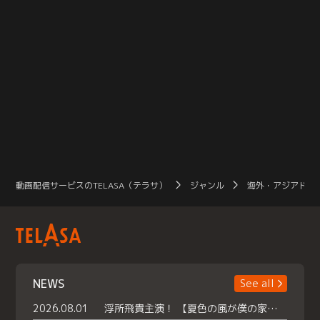
動画配信サービスのTELASA（テラサ）
ジャンル
海外・アジアドラ
NEWS
See all
2026.08.01
浮所飛貴主演！ 【夏色の風が僕の家にやってきた】 本日よりテラサで独占配信スタート！