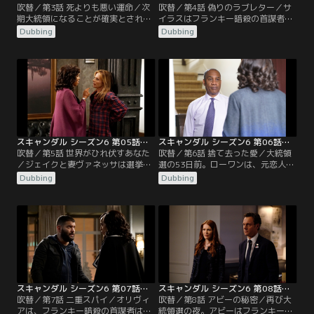
吹替／第3話 死よりも悪い運命／次
吹替／第4話 偽りのラブレター／サ
期大統領になることが確実とされた
イラスはフランキー暗殺の首謀者と
サイラスだが、オリヴィアが見つけ
して連邦刑務所に収監される。別棟
Dubbing
Dubbing
た映像ですべてがひっくり返る。ネ
に収監されているトムに手紙を書い
ルソンの単独犯行で決着がつきかけ
たサイラスは、供述を撤回させよう
ていたこの大事件を、FBIが捜査対象
と画策する。一方、メリーはサイラ
を広げて調べ直すと発表し、渦中の
スの転落で次期大統領の座が確実と
人となったサイラスはトムからの電
なり、事務所もお祝いムードにな
話で自分が窮地に陥っていることを
る。そんな中、ハックは山小屋で殺
悟る。一方、オリヴィアの事務所で
されたジェニファーの事件が宙に浮
は…。
いていることを指摘。
スキャンダル シーズン6 第05話／吹替
スキャンダル シーズン6 第06話／吹替
吹替／第5話 世界がひれ伏すあなた
吹替／第6話 捨て去った愛／大統領
／ジェイクと妻ヴァネッサは選挙戦
選の53日前。ローワンは、元恋人で
の後半から冷え込んだ関係になり、
古生物学者のサンドラの講演会に参
Dubbing
Dubbing
ヴァネッサは過去を一切語らないジ
加する。講演会の後、サンドラから
ェイクに寂しさと不信感を募らせて
新しいプロジェクトに加わってほし
いた。ヴァネッサはジェイクがオリ
いと頼まれ、ローワンは二つ返事で
ヴィアと不倫しているのでないかと
応じる。しかし、それはローワンを
疑い、投票日の夜のジェイクの行動
おびき寄せるための口実で、サンド
を調べる。すると、大統領候補暗殺
ラが何者かに脅されていたことが分
という国家の一大事の直後に何時間
かる。謎の男女にメリーを大統領に
も姿を消していたことが判明。
するよう…。
スキャンダル シーズン6 第07話／吹替
スキャンダル シーズン6 第08話／吹替
吹替／第7話 二重スパイ／オリヴィ
吹替／第8話 アビーの秘密／再び大
アは、フランキー暗殺の首謀者はロ
統領選の夜。アビーはフランキーが