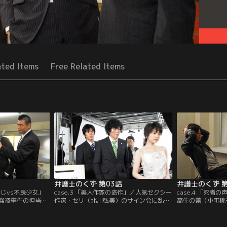
ated Items
Free Related Items
弁護士のくず 第03話
弁護士のくず 第
おやじvs不良少女」
case.3 「美人作家の盗作」／人気セクシー
case.4 「死
強盗事件の担当に
作家・セリ（北川弘美）のサイン会に乱入
高生の蕾（小町桃
と武田（伊藤英
し、セリの顔を殴打し傷害罪で起訴された
ることになった武
し、九頭は「少年
珠美（片桐はいり）。弁護人に武田（伊藤
れた交際相手・山
ためになるので
英明）を指名し珠美が告げたのは…。
あやふやで弁護方