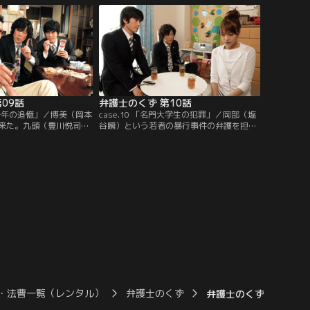
09話
弁護士のくず 第10話
婦三十年の追憶」／博美（岡本
case.10 「名門大学生の犯罪」／岡部（塩
来た。九頭（豊川悦司）
谷瞬）という若者の暴行事件の弁護を担当
）が夫・克雄（塩見三
することになった九頭（豊川悦司）と武田
、「俺は悪くない、離婚
（伊藤英明）。岡部は因縁をつけてきたの
張るばかりだったが…。
は向こうで正当防衛だと言い張るが…。
・法曹一覧（レンタル）
弁護士のくず
弁護士のくず 第12話