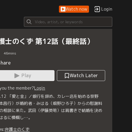
Watch now
Login
護士のくず 第12話（最終話）
46
mins
Share
Play
Watch Later
 you the member?
Login
se.12 「愛と金」／銀行を辞め、カレー店を始める笹野
本昌行）が婚約者・みはる（畑野ひろ子）からの慰謝料
の相談に来た。武田（伊藤英明）は肩書きで結婚を決め
はるに憤慨し…。
es:
弁護士のくず