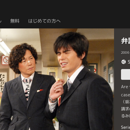
ル
無料
はじめての方へ
弁
2006
Are
ca
（坂
請求
るみ
Seri