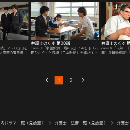
と…。
弁護士のくず 第08話
弁護士のくず 第
相続」／500万円を
case.8 「名誉毀損！噂の女」／みちる（石
case.9 「夫
た直筆の遺言書を
田ひかり）と良純（甲本雅裕）夫婦が住ん
麗）が離婚相談に
と霧子（三浦理恵
でいるマンションでみちるの主婦売春のウ
と武田（伊藤英明
（豊川悦司）と武
ワサが立ち、相談に来た。一方、九頭（豊
省）に話を聞くと
くと…。
川悦司）は娘の学校から呼び出され…。
はしない」と言い
1
2
国内ドラマ一覧（見放題）
弁護士・法曹一覧（見放題）
弁護士