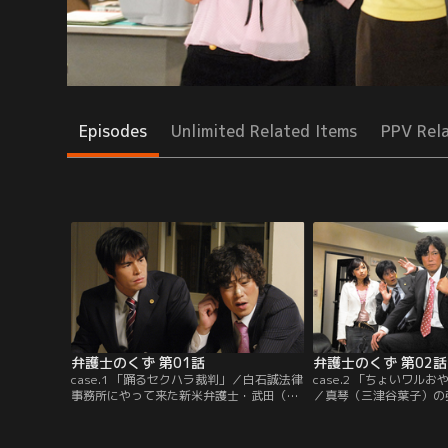
Episodes
Unlimited Related Items
PPV Rel
弁護士のくず 第01話
弁護士のくず 第02話
case.1 「踊るセクハラ裁判」／白石誠法律
case.2 「ちょいワル
事務所にやって来た新米弁護士・武田（伊
／真琴（三津谷葉子）の
藤英明）。武田が挨拶をする中、事務所の
なった九頭（豊川悦司）
屋上で自殺騒ぎが発生。説得する武田たち
明）。反省する真琴に対
の前に九頭（豊川悦司）が現れ…。
院に行っとけ、その方が