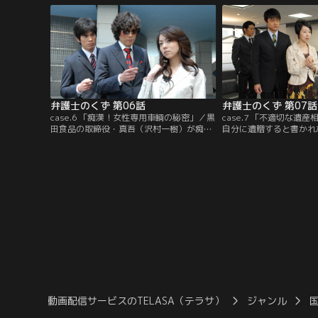
は」と言い…。
弁護士のくず 第06話
弁護士のくず 第07話
case.6 「痴漢！女性専用車輌の秘密」／黒
case.7 「不適切な遺産
田食品の取締役・真吾（沢村一樹）が痴漢
自分に遺贈すると書かれ
容疑で逮捕された。九頭（豊川悦司）と武
遺族に突っぱねられた、
田（伊藤英明）が接見に行くと、真吾は無
子）が相談に来た。九頭
実を証明してほしいと頼むが…。
田（伊藤英明）が話を聞
動画配信サービスのTELASA（テラサ）
ジャンル