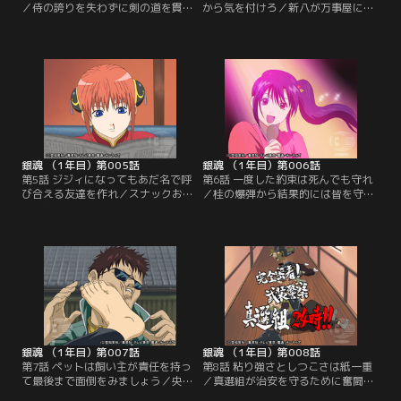
／侍の誇りを失わずに剣の道を貫い
から気を付けろ／新八が万事屋に身
た新八の父。死ぬ間際、姉弟に託し
を置いて半月。侍の魂を見たのは幻
たのは、侍の魂だった。父の遺した
だったのか、銀時にその輝きを見い
道場を守るべく、バイトに励む新
だせず、新八は早くも後悔し始めて
八。しかし、剣の道一筋だった少年
いた。そんなある日、スクーターに
に世間は辛く、店長になじられ、天
二人乗りをしていた銀時たちの前に
人には嘲笑を浴びせられる。そんな
少女が飛び出してきた。その少女
彼の前に一人の男が現れた。そう、
は、ある理由でヤクザに追われてお
彼こそが万事屋銀ちゃんこと、坂田
り、彼女を逃がすために新八は行動
銀時だった…。【提供：バンダイチ
を開始するが…。【提供：バンダイ
ャンネル】
チャンネル】
銀魂 （1年目）第005話
銀魂 （1年目）第006話
第5話 ジジィになってもあだ名で呼
第6話 一度した約束は死んでも守れ
び合える友達を作れ／スナックお登
／桂の爆弾から結果的には皆を守っ
勢に突っ込んだ飛脚から、大事な小
た銀時たちだったが、その後警察の
包を届けてくれるように頼まれた銀
取り調べを受けていた。ようやく釈
時たちは、やむなくそれを届けに宛
放されて警察署の前で恨み言を並べ
先である戌威星大使館へと向かっ
る銀時と神楽をおいて、新八は足早
た。しかし、その小包は爆弾で、は
に去っていく。そして残された銀時
ずみで爆発。銀時たちはテロリスト
と神楽の前に、脱獄囚が警察に追わ
と間違えられてしまう。その時、助
れて来た。男は神楽を人質にとり、
けに入ってきたのは銀時の旧友、ヅ
銀時にパトカーを運転させて逃走を
ラこと桂小太郎だった…。【提供：
図るが…。【提供：バンダイチャン
バンダイチャンネル】
ネル】
銀魂 （1年目）第007話
銀魂 （1年目）第008話
第7話 ペットは飼い主が責任を持っ
第8話 粘り強さとしつこさは紙一重
て最後まで面倒をみましょう／央国
／真選組が治安を守るために奮闘し
星のハタ皇子の下から、ペットのペ
ている傍らで、局長の近藤はスナッ