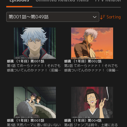
第001話～第049話
Sorting
銀魂 （1年目）第001話
銀魂 （1年目）第002話
第1話 てめーらァァァ！！それでも
第2話 てめーらァァァ！！それでも
銀魂ついてんのかァァァ！（前編）
銀魂ついてんのかァァァ！（後編）
※EDがございません／江戸の街で万
※OPがございません／依頼人の加藤
事屋を営む坂田銀時のもとに、依頼
は修行に耐えられずに去っていた。
人である加藤健が現れた。なくした
銀時は酒をあおる加藤を見つけると
物を取り戻したい。そのためには三
一緒に酒を飲み、加藤に語りかけ
千万ほど必要だと言う。身に続く不
る。本当に忘れたいことからは逃げ
幸を語る加藤に、万事屋はやむなく
ても逃げ切れるものではない、と。
協力することになる。一方そのこ
その銀時の横顔を見つめ、加藤は強
ろ、江戸の片隅では天人カリヤとそ
くなろうと思ったきっかけを語る。
の一味が…。【提供：バンダイチャ
【提供：バンダイチャンネル】
ンネル】
銀魂 （1年目）第003話
銀魂 （1年目）第004話
第3話 天然パーマに悪い奴はいない
第4話 ジャンプは時々、土曜に出る