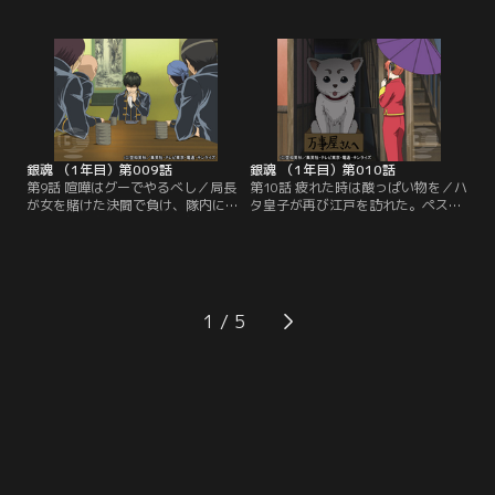
スが姿を消した。そのペットの捜索
クで働くお妙相手にくだを巻いてい
を命じる天人を苦々しく思いつつ、
た。ダメな奴だと落ち込む近藤に、
入国管理局は万事屋に捜索を依頼す
愛する人なら欠点ごと愛することが
る。天人絡みの依頼と聞いて一度は
出来ると微笑むお妙。その彼女に近
断る彼らだったが、積まれた大金に
藤は一目惚れし、結婚を申し込むが
あっけなく尻尾を振ることを決め
グーで殴られる。しかし近藤は諦め
た。さっそく依頼をこなそうと、行
きれず、お妙に熱烈なアピールを繰
動を開始する銀時たちだが…。【提
り返し…。【提供：バンダイチャン
供：バンダイチャンネル】
ネル】
銀魂 （1年目）第009話
銀魂 （1年目）第010話
第9話 喧嘩はグーでやるべし／局長
第10話 疲れた時は酸っぱい物を／ハ
が女を賭けた決闘で負け、隊内に動
タ皇子が再び江戸を訪れた。ペスを
揺が走る。おまけに近藤の無様な姿
失ったことに心を痛める皇子は、可
がＴＶで放映されたとあって、土方
愛いペットを得ようと江戸市中の動
はどうにかして真選組の威信を取り
物園を巡る。一方、神楽は万事屋の
戻したいと考えていた。それには、
前におかれた箱に愛らしい姿を見つ
近藤を負かしたという銀髪の侍を消
け、満面の笑みを浮かべる。それ
すしかない…。一方、自分が真選組
は、かなり大きい犬のような生き物
1
の殺意を一手に引き受けているとも
だった。銀時の反対を押し切り、神
知らない銀時に、真選組の刃が迫
楽はその生き物を飼いたいと言っ
る…。【提供：バンダイチャンネ
て…。【提供：バンダイチャンネ
ル】
ル】