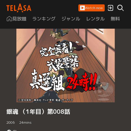
Watch now
見放題
ランキング
ジャンル
レンタル
無料
は
銀魂 （1年目）第008話
2006
24
mins