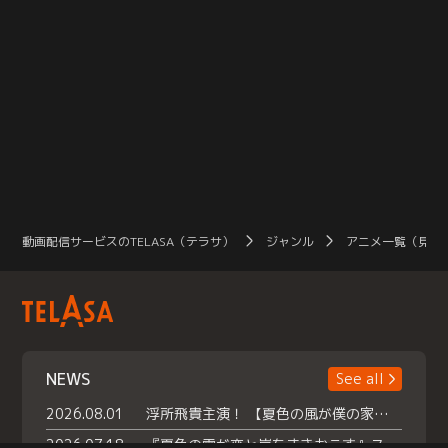
動画配信サービスのTELASA（テラサ）
ジャンル
アニメ一覧（見放
NEWS
See all
2026.08.01
浮所飛貴主演！ 【夏色の風が僕の家にやってきた】 本日よりテラサで独占配信スタート！
2026.07.18
『夏色の雲が恋と嵐をまきおこす』スペシャルメイキング 【Part1】2026年７月18日（土）23時30分～配信スタート！話題のシーンの裏側を大公開！豪華キャスト大集合！ 『武宮家 真夏の家族会議』開催！