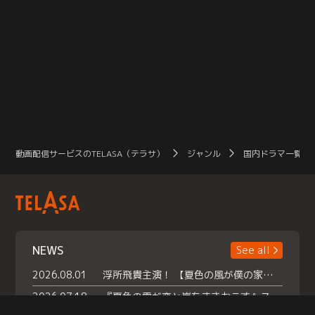
動画配信サービスのTELASA（テラサ）
ジャンル
国内ドラマ一覧（
NEWS
See all
2026.08.01
浮所飛貴主演！ 【夏色の風が僕の家にやってきた】 本日よりテラサで独占配信スタート！
2026.07.18
『夏色の雲が恋と嵐をまきおこす』スペシャルメイキング 【Part1】2026年７月18日（土）23時30分～配信スタート！話題のシーンの裏側を大公開！豪華キャスト大集合！ 『武宮家 真夏の家族会議』開催！