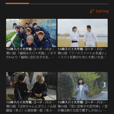
Sorting
10神スパイ大作戦-コード・バリカタ- 第01話
10神スパイ大作戦-コード・バリカタ- 第02話
第01話 「福岡はスパイ天国」／ボス
第02話 「フードファイトよ永遠に」
のMより「福岡に住む女子大生、呉
／スパイ任務のために大食い大会に
服町マチ子が持っているぬいぐるみ
出場することになった10神メンバ
を手に入れろ」という指令が届く。
ー・北田祥一郎（本人）は、伝説の
そのぬいぐるみには、とある重要な
フードファイターであるジャイアン
情報が入ったマイクロチップが埋め
ト白田（本人）に立ち向かうこと
られているという。10神ACTOR
に。さらに、谷崎鷹人（本人）と一
は、ほんの少しだけクセがある不思
緒に大食い修業を繰り広げる。
議な女子大生のぬいぐるみを手に入
れるため、動き出す。
10神スパイ大作戦-コード・バリカタ- 第03話
10神スパイ大作戦-コード・バリカタ- 第04話
第03話 「ばあちゃんとボク」／山田
第04話 「恋に恋焦がれ恋天神」／恋
健登（本人）と坂田隆一郎（本人）
の傷は新たな恋で癒すしかない。渾