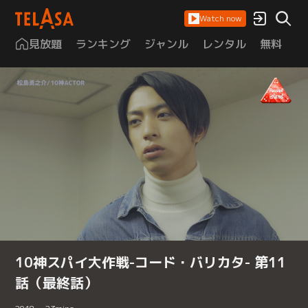
Watch now
見放題
ランキング
ジャンル
レンタル
無料
は
10神スパイ大作戦-コード・バリカタ- 第11
話（最終話）