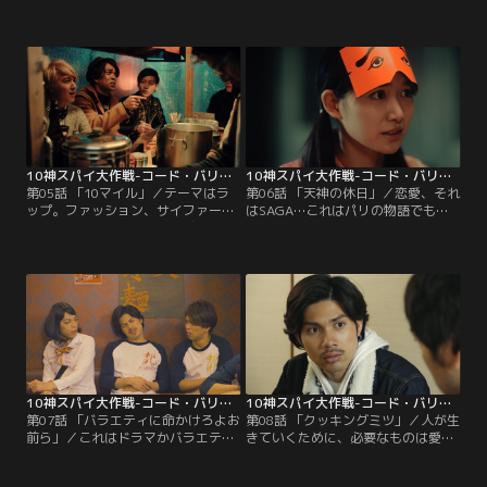
に、指令が下った。それは、おばあ
身の4話は男子校出身の超奥手スパ
ちゃんのトメ（藤田弓子）が飼って
イ馬越が恋にカフェバイトにフラッ
いる猫の首輪を奪い取れというもの
シュモブにと大活躍。恋の話に、ス
だった。
パイギアはいらない。今回はスパイ
ドラマじゃありません。恋愛ドラマ
です！
10神スパイ大作戦-コード・バリカタ- 第05話
10神スパイ大作戦-コード・バリカタ- 第06話
第05話 「10マイル」／テーマはラ
第06話 「天神の休日」／恋愛、それ
ップ。ファッション、サイファー、
はSAGA…これはパリの物語でも、
フリースタイルバトル。とびっきり
ローマの物語でも、フィレンツェの
のMVまで引っ提げて、監督まで交
物語でもない。日本という小さな島
代してラップ好きからラップ嫌いま
国で起きた恋の物語。スパイだと
で全ての人に送る極上エンターテイ
か、どうだとか。あなたの常識を砕
ンメント回。銃弾をも止める丸天と
く深夜ドラマを超えるドラマに耳を
スパイらしい戦闘にも注目！
貸すべき！30分枠に収まらない奇跡
をお楽しみください。
10神スパイ大作戦-コード・バリカタ- 第07話
10神スパイ大作戦-コード・バリカタ- 第08話
第07話 「バラエティに命かけろよお
第08話 「クッキングミツ」／人が生
前ら」／これはドラマかバラエティ
きていくために、必要なものは愛？
か？バラエティドラマなのかドラマ
友情？いいえ、食です。ありとあら
バラエティなのか？ドラマの概念を
ゆる食漫画にRESPECTを感じざるを