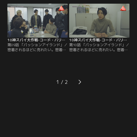
打ち砕くのが10神スパイ大作戦。そ
えない食×スパイのかき揚げのよう
して、物語の裏にもまた、物語があ
なドラマは誰も見たことがないは
る。自分だけが世界の中心ではな
ず！みんなで一緒に、いただきまし
い、知らないところで頑張ってる人
ょう！
がいる。そんな感動を味わってくだ
さいませ。
10神スパイ大作戦-コード・バリカタ- 第09話
10神スパイ大作戦-コード・バリカタ- 第10話
第09話 「パッションアイランド」／
第10話 「パッションアイランド」／
密着されるほどに売れたい。密着さ
密着されるほどに売れたい。密着さ
れたい。密着されればされるほど
れたい。密着されればされるほど
に、10神の魅力が伝わっていく。こ
に、10神の魅力が伝わっていく。こ
れはもうドラマじゃなくてドキュメ
れは前回と同じ内容なのか？いや、
ントです。ドラマとは違うドキュメ
密着されればされるほど、何かが変
ンタリーの面白さをご賞味くださ
わっていく気がする。これはもうド
い。
ラマじゃなくてドキュメントです。
1
ドラマとは違うドキュメンタリーの
面白さをご賞味ください。