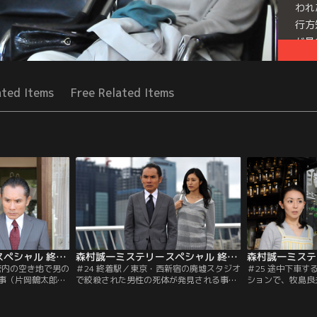
われ
行方
が見
Seri
ated Items
Free Related Items
森村誠一ミステリースペシャル 終着駅シリーズ ＃23 死差路（2009/10/10放送分）
森村誠一ミステリースペシャル 終着駅シリーズ ＃24 終着駅（2010/07/31放送分）
管内の空き地で男の
＃24 終着駅／東京・西新宿の廃墟スタジオ
＃25 途中下車
事（片岡鶴太郎）
で絞殺された男性の死体が発見される事件
ションで、牧島良
品から死体は建設
が発生、新宿西署の牛尾刑事（片岡鶴太
マンが死体で発見
哉（北見敏之）と
郎）は現場に急行する。被害者は、カメラ
鶴太郎）たちが現
ていることがわか
マンの軍司弘之（近藤公園）。軍司はその
を一撃されてベラ