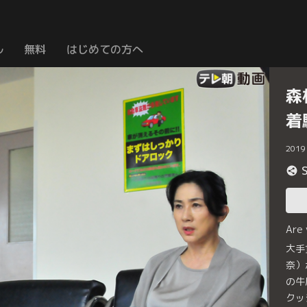
ル
無料
はじめての方へ
森
着
2019
Are
大手
奈）
の牛
クッ