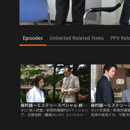
Episodes
Unlimited Related Items
PPV Rel
森村誠一ミステリースペシャル 終着駅シリーズ ＃22 殺人同盟（2009/03/14放送分）
＃22 殺人同盟／新宿西署管内のマンション
＃23 死差路／新宿西署
で、石野和枝（霧島れいか）というキャバ
死体が発見され、牛尾刑
レーのホステスの絞殺体が発見された。現
は現場に急行する。所持
金やカード類が残されていたことから、痴
会社の庶務課長・北野友
情怨恨によるものと推察された。和枝の
判明、死後4日ほど経っ