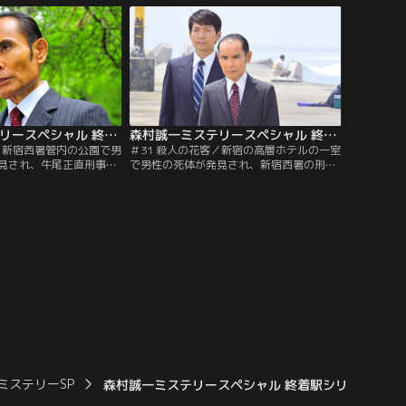
器はかなり重い物体だと
りを兼ねての、結婚25周年目の小旅行だっ
場にそれらしきものは見
た。牛尾は、ワイン工場、昇仙峡をめぐ
り不思議なのは、その部
り、チェックインしたホテルの通路で…。
たことだ。
森村誠一ミステリースペシャル 終着駅シリーズ ＃30 殺人の債権（2016/06/25放送分）
森村誠一ミステリースペシャル 終着駅シリーズ ＃31 殺人の花客（2017/07/16放送分）
権／新宿西署管内の公園で男
＃31 殺人の花客／新宿の高層ホテルの一室
見され、牛尾正直刑事
で男性の死体が発見され、新宿西署の刑
ちが捜査に乗り出した。
事・牛尾正直（片岡鶴太郎）は現場に駆け
ものはすべて奪われてお
つけた。被害者は輸入家具専門店の営業マ
けた顔見知りによる犯行
ン・木原栄作（笠原紳司）で、ベッドの上
。そんな中、殺されたの
で金槌のようなもので後頭部を殴られ、死
、宗形鮎子（真飛聖）と
亡していた。
部を訪ねて来る。
ミステリーSP
森村誠一ミステリースペシャル 終着駅シリーズ ＃35