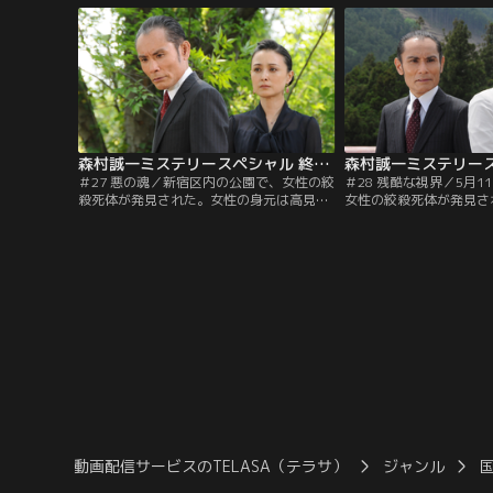
兄・石野勝（池田政典）から事情聴取を行
る。さらに北野の財布か
った牛尾刑事（片岡鶴太郎）は、和枝は高
19時発の “スーパーあず
校時代に万引きや恐喝で何回か警察の世話
原湖までのグリーン券が
になっていたことを知る。
森村誠一ミステリースペシャル 終着駅シリーズ ＃27 悪の魂（2013/09/28放送分）
＃27 悪の魂／新宿区内の公園で、女性の絞
＃28 残酷な視界／5月
殺死体が発見された。女性の身元は高見友
女性の絞殺死体が発見さ
子（清水美沙）、新宿の大型書店に勤める
岡鶴太郎）たち新宿西署
書店員だった。臨場した新宿西署の刑事・
を開始した。被害者は、
牛尾（片岡鶴太郎）らは、ベンチに静かに
センター室長・岡崎由美
座ったまま、ひっそりと死んでいる友子の
山梨・塩山に住む兄・達
姿に、「行儀のいい、静かなホトケさん」
よると、由美はまもなく
という不思議な印象を抱く。
いたという。
動画配信サービスのTELASA（テラサ）
ジャンル