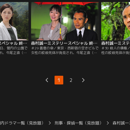
ら、4日前の新宿
日、現場となった廃墟スタジオで撮影を行
遺体があった。凶
さ”の 小海線・松
う予定で、被写体は“大物”だと周囲に思わ
推測されたが、現
出てくる。
せぶりに話していたという。
当たらない。何よ
屋が密室状態だっ
森村誠一ミステリースペシャル 終着駅シリーズ ＃28 残酷な視界（2014/06/28放送分）
森村誠一ミステリースペシャル 終着駅シリーズ ＃29 善意の傘（2015/09/26放送分）
11日、管内の公園で
＃29 善意の傘／東京・西新宿の空きビルで
＃30 殺人の債
れ、牛尾正直（片
女性の絞殺死体が発見され、牛尾正直（片
性の絞殺死体が発
の刑事たちは捜査
岡鶴太郎）ら新宿西署の刑事たちが臨場し
（片岡鶴太郎）た
通販会社のコール
た。殺されていたのは、秋葉千恵子（川上
だが、身元を示す
（田中美奈子）。
麻衣子）という主婦で、夫の武士（小木茂
り、強盗に見せか
雄（難波圭一）に
光）によれば、千恵子は生命保険会社の営
の線が濃厚だった
結婚すると話して
業職でトップの成績を誇っていたが、3カ
は夫ではないかと
1
2
月前に仕事を辞め…。
いう女性が捜査本
国内ドラマ一覧（見放題）
刑事・探偵一覧（見放題）
森村誠一