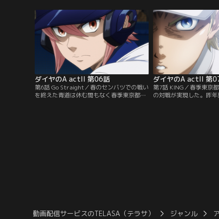
昨年夏の大会優勝校・巨摩大藤巻と、その
る。そんな中、巨摩大と
絶対的エース・本郷正宗。はたして青道は
控え、ナインに素直に自
巨摩大に勝利することができるのか？高校
え、頭を下げる降谷。一
球児たちの熱い闘いが再び幕を開ける！
出たい、チームに貢献し
【提供：バンダイチャンネル】
募らせていた--。【提
ネル】
ダイヤのA actII 第06話
ダイヤのA actII 第0
第6話 Go Straight／春のセンバツでの戦い
第7話 KING／春季東京
を終えた青道は休む間もなく春季東京都大
の対戦が実現した。昨年
会に挑む。青道初戦の相手は永源高校。先
世代ナンバーワンサウス
発は川上。甲子園で一躍名をあげた降谷の
稲城実業対センバツベス
登板を期待する観客たち。果たして降谷の
擁する薬師の対戦。冬の
登板はあるのか。一方甲子園で悔しい気持
ンバツでの経験を経て一
ちと降谷の存在を改めて感じた沢村の登板
長した薬師真田と稲実打
は？【提供：バンダイチャンネル】
て成宮は秋の敗戦から立
目の一戦の幕が上がる！
チャンネル】
動画配信サービスのTELASA（テラサ）
ジャンル