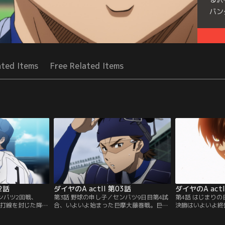
バン
Seri
ated Items
Free Related Items
2話
ダイヤのA actII 第03話
ダイヤのA actI
ンバツ2回戦、
第3話 野球の申し子／センバツ9日目第4試
第4話 はじまり
手打線を封じた降谷
合、いよいよ始まった巨摩大藤巻戦。巨摩
決勝はいよいよ終
、一躍マスコミの
大藤巻のエース・本郷正宗が満を持して初
摩大藤巻の本郷に
ファンが押し寄せ
先発。150キロを超えるストレートと切れ
が放ったヒット1