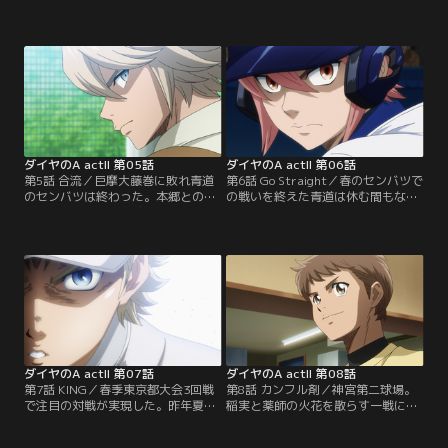
藤巻戦。巨摩大藤巻のエース・本郷
青道打線は巨摩大藤巻の本郷に対し
正宗が満を持して初先発。150キロ
ここまで7回に御幸が放ったヒット1
を超えるストレートと切れ味鋭いス
本のみにおさえられる。しかし青道
プリットを武器に未だ無失点の本郷
先発の降谷も本郷に呼応するかのよ
を青道打線は攻略出来るのか？一方
うに尻上がりに調子を上げていく。
の青道は降谷が先発。巨摩大藤巻打
果たして青道はここから本郷を攻略
線を相手に、降谷の立ち上がり
しベスト4進出を決めることが出来
は…？【提供：バンダイチャンネ
るのか？そして沢村の登板機会
ル】
は…？【提供：バンダイチャンネ
ル】
ダイヤのA actII 第05話
ダイヤのA actII 第06話
第5話 合流／巨摩大藤巻に敗れ青道
第6話 Go Straight／春のセンバツで
のセンバツは終わった。本郷との投
の戦いを終えた青道は休む間もなく
げ合いで降谷は何を感じたのか？甲
春季東京都大会に挑む。青道初戦の
子園での激闘の余韻に浸る暇もな
相手は永源高校。先発は川上。甲子
く、再び走り出す青道ナイン。新1
園で一躍名をあげた降谷の登板を期
年生も合流し、新しいチームがスタ
待する観客たち。果たして降谷の登
ートを切る。それぞれに夏の大会ま
板はあるのか。一方甲子園で悔しい
で残された時間の少なさを噛みしめ
気持ちと降谷の存在を改めて感じた
る部員たち。そんな中、春市にはあ
沢村の登板は？【提供：バンダイチ
る変化が……。【提供：バンダイチ
ャンネル】
ャンネル】
ダイヤのA actII 第07話
ダイヤのA actII 第08話
第7話 KING／春季東京都大会3回戦
第8話 カンフル剤／神宮第二球場。
で注目の対戦が実現した。昨年夏の
稲実と薬師の火花を散らす一戦にい
大会の覇者、世代ナンバーワンサウ
よいよ決着がつく。一方、青道高校
スポー成宮鳴擁する稲城実業対セン
では、奥村ら新1年生が高校野球の