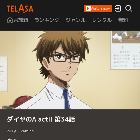
Watch now
見放題
ランキング
ジャンル
レンタル
無料
は
ダイヤのA actII 第34話
2019
24
mins