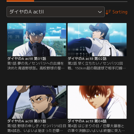
ダイヤのA actII
Sorting
ダイヤのA actII 第01話
ダイヤのA actII 第02話
第1話 夢の先／センバツへの出場を
第2話 早く立ちたい／センバツ2回
決めた青道野球部。高校野球の聖
戦、150km超の剛速球で相手打線を
地・甲子園球場のマウンドに、つい
封じた降谷は自らホームランも放
に沢村が立つ！全国制覇を目指す青
ち、一躍マスコミの寵児に。宿舎に
道の前に立ちはだかるのは、昨年夏
は記者やファンが押し寄せる。そん
の大会優勝校・巨摩大藤巻と、その
な中、巨摩大との3回戦を翌日に控
絶対的エース・本郷正宗。はたして
え、ナインに素直に自分の気持ちを
青道は巨摩大に勝利することができ
伝え、頭を下げる降谷。一方沢村も
るのか？高校球児たちの熱い闘いが
「試合に出たい、チームに貢献した
再び幕を開ける！【提供：バンダイ
い」と気持ちを募らせていた--。
チャンネル】
【提供：バンダイチャンネル】
ダイヤのA actII 第03話
ダイヤのA actII 第04話
第3話 野球の申し子／センバツ9日目
第4話 はじまりの日／巨摩大藤巻と
第4試合、いよいよ始まった巨摩大
の準々決勝はいよいよ終盤に突入。