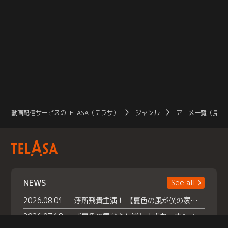
動画配信サービスのTELASA（テラサ）
ジャンル
アニメ一覧（見放
NEWS
See all
2026.08.01
浮所飛貴主演！ 【夏色の風が僕の家にやってきた】 本日よりテラサで独占配信スタート！
2026.07.18
『夏色の雲が恋と嵐をまきおこす』スペシャルメイキング 【Part1】2026年７月18日（土）23時30分～配信スタート！話題のシーンの裏側を大公開！豪華キャスト大集合！ 『武宮家 真夏の家族会議』開催！