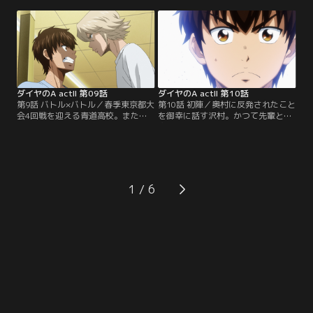
バツベスト4、豪打轟雷市擁する薬
厳しさに悪戦苦闘していた。春季大
師の対戦。冬のトレーニングとセン
会のベンチ入りメンバーは本来20人
バツでの経験を経て一回りも二回り
だが、青道の登録は現在18人。片岡
も成長した薬師真田と稲実打線の戦
監督が敢えて空けた2人分の枠をめ
いは？そして成宮は秋の敗戦から立
ぐって、最後の夏の大会を目指す3
ち直れたのか？注目の一戦の幕が上
年生たちを筆頭に2年生、さらに
がる！【提供：バンダイチャンネ
は…。【提供：バンダイチャンネ
ル】
ル】
ダイヤのA actII 第09話
ダイヤのA actII 第10話
第9話 バトル×バトル／春季東京都大
第10話 初陣／奥村に反発されたこと
会4回戦を迎える青道高校。また東
を御幸に話す沢村。かつて先輩と衝
西東京地区の分別が無い春季大会な
突した過去、クリスの事情を知らず
らではの対戦が実現した。甲子園常
暴言を吐いたことを思い出す。春季
連校で東東京の雄、帝東高校と戦う
大会は帝東対鵜久森に決着がつき、
のは昨年秋の大会で王者稲城実業を
青道は準々決勝で春日一高と対戦。
下し、一躍注目を集めた鵜久森高校
その先発は降谷か、沢村か？市大三
の対戦だ。この試合の勝者が稲城実
高の天久や奥村ら新1年生が見つめ
1
業と5回戦で当たることになる。注
る中、「勝ちにいく」と宣言した片
目の一戦だ！【提供：バンダイチャ
岡がマウンドに上げたのは--。【提
ンネル】
供：バンダイチャンネル】