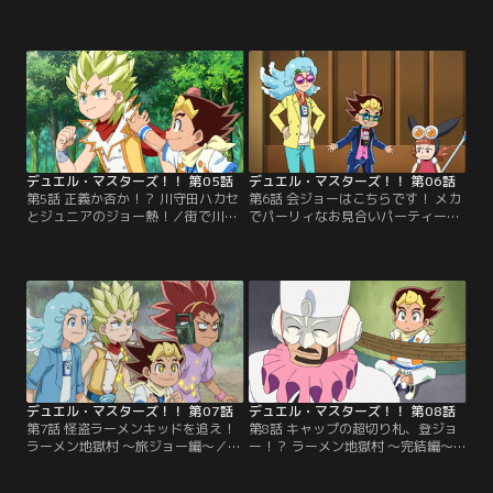
生した自然文明の水不足問題。火文
人間だと思い込むデュエルウォーリ
明が原因だと疑われたボルツは原因
アのルブブ。観光客だと言い張るル
を突き止めるため水源を探る事に。
ブブに対しジョーはルブブの頭が機
そこで水を塞き止める謎の栓を発見
械で出来ている事を伝えるが、混乱
したボルツは栓を引き抜くのだ
したルブブは巨大化し町を襲いだす
が…。【提供：バンダイチャンネ
のだった…。【提供：バンダイチャ
ル】
ンネル】
デュエル・マスターズ！！ 第05話
デュエル・マスターズ！！ 第06話
第5話 正義か否か！？ 川守田ハカセ
第6話 会ジョーはこちらです！ メカ
とジュニアのジョー熱！／街で川守
でパーリィなお見合いパーティー！
田ハカセを発見したジョーとキラ。
／ひょんな事からお見合いパーティ
なぜかももちゃんの事を覚えている
ーに興味を持ったジョー。しかし、
川守田ハカセに理由を聞くため2人
お見合いパーティーが何なのかわか
は後を追う事に。しかし、そこで明
らないジョーは新たなジョーカーズ
らかになったのは驚きの研究内容だ
「パッパラパーリ騎士」を生み出し
った…。【提供：バンダイチャンネ
独自のパーティーを催すのだった！
ル】
【提供：バンダイチャンネル】
デュエル・マスターズ！！ 第07話
デュエル・マスターズ！！ 第08話
第7話 怪盗ラーメンキッドを追え！
第8話 キャップの超切り札、登ジョ
ラーメン地獄村 ～旅ジョー編～／ラ
ー！？ ラーメン地獄村 ～完結編～
ーメン地獄村にあるという「禁断の
／消えたジョーを探す為、犯人らし
ラーメン」を求め、ジョーたちは村
き金田一ハカセとデュエマで対決す