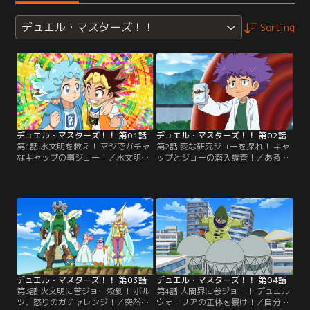
デュエル・マスターズ！！
Sorting
デュエル・マスターズ！！ 第01話
デュエル・マスターズ！！ 第02話
第1話 水文明を救え！ マジでガチャ
第2話 変な研究ジョーを探れ！ キャ
なキャップの事ジョー！／水文明の
ップとジョーの潜入調査！／ある
使者キャップと超GRゾーンをめぐ
日、遊園地のような建物を発見した
り、ジョーの新たな物語が幕を開け
ジョーとキャップ。中に入ってみる
る。闇文明に浸食される水文明を救
とそこは、謎の研究に没頭している
うすべを求めるキャップは、ジョー
10人の科学者たちが集う研究所だっ
カーズを生み出すジョーに可能性を
たのだ…。【提供：バンダイチャン
感じ、水文明を救う手助けを頼むの
ネル】
だった。【提供：バンダイチャンネ
ル】
デュエル・マスターズ！！ 第03話
デュエル・マスターズ！！ 第04話
第3話 火文明に苦ジョー殺到！ ボル
第4話 人間界に参ジョー！ デュエル
ツ、怒りのガチャレンジ！／突然発
ウォーリアの正体を暴け！／自分を