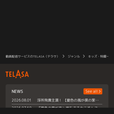
動画配信サービスのTELASA（テラサ）
ジャンル
キッズ・特撮一覧
NEWS
See all
2026.08.01
浮所飛貴主演！ 【夏色の風が僕の家にやってきた】 本日よりテラサで独占配信スタート！
2026.07.18
『夏色の雲が恋と嵐をまきおこす』スペシャルメイキング 【Part1】2026年７月18日（土）23時30分～配信スタート！話題のシーンの裏側を大公開！豪華キャスト大集合！ 『武宮家 真夏の家族会議』開催！