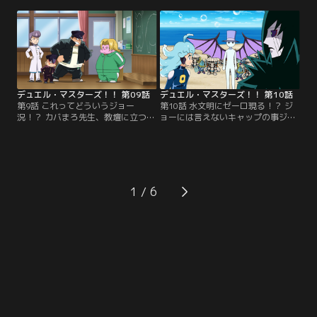
へと旅立つのだった。そこはかつて
るキャップ。果たしてキャップはデ
の人気ラーメンパーク跡地だった。
ュエマに勝利しジョーを見つけだせ
果たしてジョーは禁断のラーメンを
るのか！？そして「禁断のラーメ
食べる事が出来るのか！？【提供：
ン」とはいったい何なのか…。【提
バンダイチャンネル】
供：バンダイチャンネル】
デュエル・マスターズ！！ 第09話
デュエル・マスターズ！！ 第10話
第9話 これってどういうジョー
第10話 水文明にゼーロ現る！？ ジ
況！？ カバまろ先生、教壇に立つ！
ョーには言えないキャップの事ジョ
／力子先生の代わりとしてジョーの
ー！／水文明で遊んでいたジョーと
クラスにやってきたのは、なんとカ
キャップは、傷だらけで倒れている
バまろだった。言葉を喋れないカバ
水文明クリーチャーを見つけるのだ
まろに対し荒れる生徒たちだった
った。それが闇文明の侵略者によっ
が、ある事をきっかけに生徒が次々
てつけられた傷だと知ったキャップ
とカバ化していくのであった…。
は、状況を分析するため水文明中枢
1
【提供：バンダイチャンネル】
部へと向かうのだが…。【提供：バ
ンダイチャンネル】