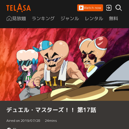
Watch now
見放題
ランキング
ジャンル
レンタル
無料
は
デュエル・マスターズ！！ 第17話
Aired on 2019/07/28
24
mins