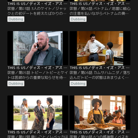
THIS IS US／ディス・イズ・アス シーズン3 第03話／吹替
THIS IS US／ディス・イズ・アス シーズン3 第04話／吹替
吹替／第03話 3人のケイト／ジャッ
吹替／第04話 ベトナム／地雷に細心
クとの初デートを終えたばかりのレ
の注意を払いながらベトナムの奥地
ベッカのもとへ、以前に付き合って
を進むジャックとその部隊。幼い頃
Dubbing
Dubbing
いたアランが花束を抱えて現れる。
から弟ニックのことを守ってきたジ
ジャックは2人のキスを目撃してし
ャックは、戦場から送られてきたニ
まう。ニューヨークに行って一緒に
ックの手紙を読んでその窮状を知
夢を追おうというアランに、レベッ
り、弟のそばへ行こうと自ら兵役を
カの心は揺れる。一方、手術を目前
志願したのだった。やっとニックの
にしたケイトを家族の皆があまりに
いるキャンプを訪れたジャックが目
心配するので、ケイトは不安にから
にした弟の姿は…。
れる。
THIS IS US／ディス・イズ・アス シーズン3 第05話／吹替
THIS IS US／ディス・イズ・アス シーズン3 第06話／吹替
吹替／第05話 トビー／トビーとケイ
吹替／第06話 カムサハムニダ／落ち
トは医師からの重要な知らせを待つ
込んだトビーの状態はあまりよくな
間、互いに忙しくしていようと誓い
らず、ケイトは母親に助言を求め
Dubbing
Dubbing
合う。しかし体外受精の成功のため
る。そんな中、2人の愛犬にアクシ
に抗うつ剤の服用をやめてしまった
デントが。一方、選挙戦で巻き返し
トビーは、徐々に調子が悪くなって
たいランダル。ある時ケヴィンが選
いく。ケヴィンはゾーイを連れてジ
挙区に現れたことがきっかけで、巧
ャックのベトナム時代の戦友に会い
みな戦略をひらめく。父親の過去が
に行く。一方ランダルは、初めての
気になって仕方がないケヴィンは、
選挙キャンペーンを行う。
ゾーイに思い切った頼みごとをす
る。
THIS IS US／ディス・イズ・アス シーズン3 第07話／吹替
THIS IS US／ディス・イズ・アス シーズン3 第08話／吹替
吹替／第07話 隠しごと／レベッカは
吹替／第08話 6つの感謝祭／ベスを