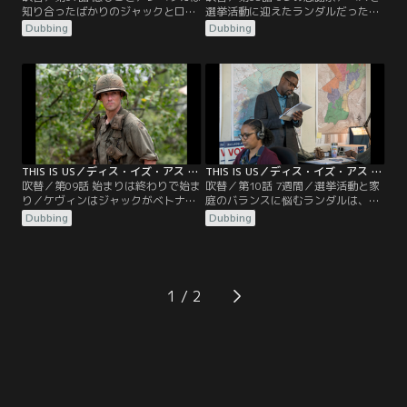
知り合ったばかりのジャックとロサ
選挙活動に迎えたランダルだった
ンゼルスへ向かう。レコード会社の
が、選挙参謀とのあいだで意見が対
Dubbing
Dubbing
担当者に会うためだが、その途中、
立する。ジャックはニックを自分の
悪夢を見るジャックの様子が気にな
部隊に連れてきたが、そこでもニッ
ってくる。ケヴィンは父親の過去の
クの態度は変わらない。ミゲルとレ
謎を探りに、ゾーイと共にベトナム
ベッカは感謝祭をミゲルの娘の家で
へ。しかし父親と同じように昔のこ
過ごすことに。しかし離婚後、母親
とを語ろうとしないゾーイに、ケヴ
によってミゲルから遠ざけられてい
ィンはイライラする。
た息子は、2人に冷たく接する。
THIS IS US／ディス・イズ・アス シーズン3 第09話／吹替
THIS IS US／ディス・イズ・アス シーズン3 第10話／吹替
吹替／第09話 始まりは終わりで始ま
吹替／第10話 7週間／選挙活動と家
り／ケヴィンはジャックがベトナム
庭のバランスに悩むランダルは、ジ
戦争時に派遣された村にたどり着
ャックと交わした会話を思い出して
Dubbing
Dubbing
き、謎の女性の正体を探るため村の
いた。そしてついに投票当日を迎え
人に会う。ランダルは娘たちの様子
るが…。一方、戦没者のデータにニ
が気になる中で、ブラウン議員との
ックの名前がないことを知ったケヴ
討論会を迎える。ケイトは今の仕事
ィンとゾーイは、退役軍人省へ確認
が妊娠中の体によくないと医師に言
に向かう。ケイトは子供部屋を作ろ
1
われてしまう。そこへ新たな仕事の
うと家の中を整理していたところ、
話が飛び込み、喜んで面接に向かう
間違えてトビーの宝物を処分してし
が…。
まう。