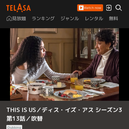
Watch now
見放題
ランキング
ジャンル
レンタル
無料
は
THIS IS US／ディス・イズ・アス シーズン3
第13話／吹替
Dubbing