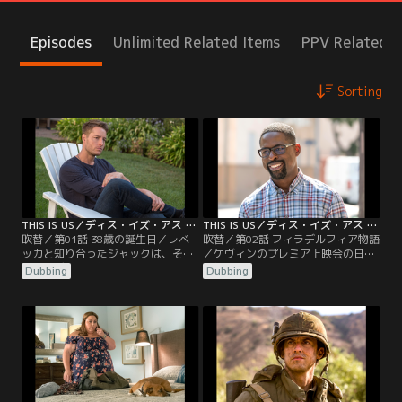
Episodes
Unlimited Related Items
PPV Related I
Sorting
THIS IS US／ディス・イズ・アス シーズン3 第01話／吹替
THIS IS US／ディス・イズ・アス シーズン3 第02話／吹替
吹替／第01話 38歳の誕生日／レベ
吹替／第02話 フィラデルフィア物語
ッカと知り合ったジャックは、その
／ケヴィンのプレミア上映会の日。
まま初デートに繰り出すことにな
体外受精のことをレベッカに知られ
Dubbing
Dubbing
る。だがそもそも盗みを企てていた
たくないケイトは、何とか隠そうと
くらいなので、手持ちの現金がほと
試みる。一方、体外受精のために抗
んどなく…。38歳の誕生日を迎えた
うつ薬の服用をやめたトビーは、そ
ビッグ・スリー。子供を望むケイト
の影響が現れてきて…。ランダルは
とトビーは体外受精を考え、評判の
デジャを娯楽センターに連れて行く
医師に会いに行く。ケヴィンとゾー
が、設備の不具合が気になり、修繕
イは2人の関係をベスに隠そうとす
のお願いをしに市会議員を訪ねる。
る。