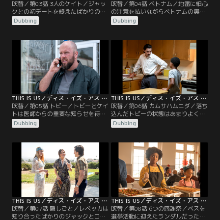
吹替／第03話 3人のケイト／ジャッ
吹替／第04話 ベトナム／地雷に細心
クとの初デートを終えたばかりのレ
の注意を払いながらベトナムの奥地
ベッカのもとへ、以前に付き合って
を進むジャックとその部隊。幼い頃
Dubbing
Dubbing
いたアランが花束を抱えて現れる。
から弟ニックのことを守ってきたジ
ジャックは2人のキスを目撃してし
ャックは、戦場から送られてきたニ
まう。ニューヨークに行って一緒に
ックの手紙を読んでその窮状を知
夢を追おうというアランに、レベッ
り、弟のそばへ行こうと自ら兵役を
カの心は揺れる。一方、手術を目前
志願したのだった。やっとニックの
にしたケイトを家族の皆があまりに
いるキャンプを訪れたジャックが目
心配するので、ケイトは不安にから
にした弟の姿は…。
れる。
THIS IS US／ディス・イズ・アス シーズン3 第05話／吹替
THIS IS US／ディス・イズ・アス シーズン3 第06話／吹替
吹替／第05話 トビー／トビーとケイ
吹替／第06話 カムサハムニダ／落ち
トは医師からの重要な知らせを待つ
込んだトビーの状態はあまりよくな
間、互いに忙しくしていようと誓い
らず、ケイトは母親に助言を求め
Dubbing
Dubbing
合う。しかし体外受精の成功のため
る。そんな中、2人の愛犬にアクシ
に抗うつ剤の服用をやめてしまった
デントが。一方、選挙戦で巻き返し
トビーは、徐々に調子が悪くなって
たいランダル。ある時ケヴィンが選
いく。ケヴィンはゾーイを連れてジ
挙区に現れたことがきっかけで、巧
ャックのベトナム時代の戦友に会い
みな戦略をひらめく。父親の過去が
に行く。一方ランダルは、初めての
気になって仕方がないケヴィンは、
選挙キャンペーンを行う。
ゾーイに思い切った頼みごとをす
る。
THIS IS US／ディス・イズ・アス シーズン3 第07話／吹替
THIS IS US／ディス・イズ・アス シーズン3 第08話／吹替
吹替／第07話 隠しごと／レベッカは
吹替／第08話 6つの感謝祭／ベスを
知り合ったばかりのジャックとロサ
選挙活動に迎えたランダルだった