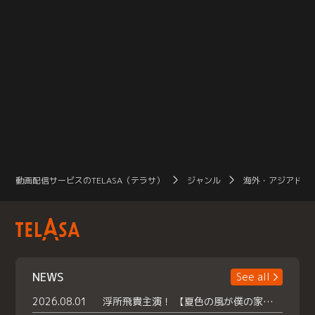
動画配信サービスのTELASA（テラサ）
ジャンル
海外・アジアドラ
NEWS
See all
2026.08.01
浮所飛貴主演！ 【夏色の風が僕の家にやってきた】 本日よりテラサで独占配信スタート！