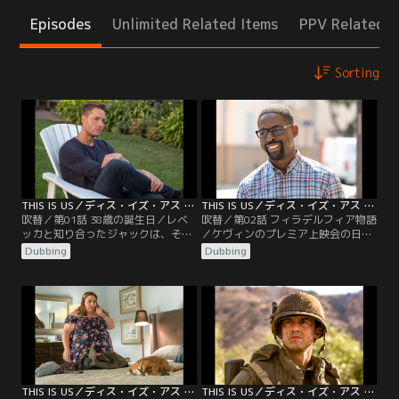
Episodes
Unlimited Related Items
PPV Related I
Sorting
THIS IS US／ディス・イズ・アス シーズン3 第01話／吹替
THIS IS US／ディス・イズ・アス シーズン3 第02話／吹替
吹替／第01話 38歳の誕生日／レベ
吹替／第02話 フィラデルフィア物語
ッカと知り合ったジャックは、その
／ケヴィンのプレミア上映会の日。
まま初デートに繰り出すことにな
体外受精のことをレベッカに知られ
Dubbing
Dubbing
る。だがそもそも盗みを企てていた
たくないケイトは、何とか隠そうと
くらいなので、手持ちの現金がほと
試みる。一方、体外受精のために抗
んどなく…。38歳の誕生日を迎えた
うつ薬の服用をやめたトビーは、そ
ビッグ・スリー。子供を望むケイト
の影響が現れてきて…。ランダルは
とトビーは体外受精を考え、評判の
デジャを娯楽センターに連れて行く
医師に会いに行く。ケヴィンとゾー
が、設備の不具合が気になり、修繕
イは2人の関係をベスに隠そうとす
のお願いをしに市会議員を訪ねる。
る。
THIS IS US／ディス・イズ・アス シーズン3 第03話／吹替
THIS IS US／ディス・イズ・アス シーズン3 第04話／吹替