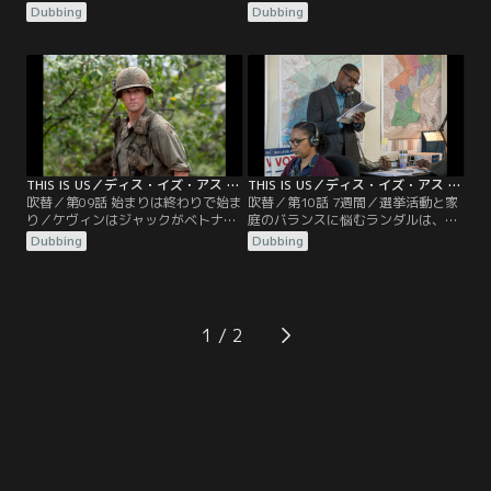
ンゼルスへ向かう。レコード会社の
が、選挙参謀とのあいだで意見が対
Dubbing
Dubbing
担当者に会うためだが、その途中、
立する。ジャックはニックを自分の
悪夢を見るジャックの様子が気にな
部隊に連れてきたが、そこでもニッ
ってくる。ケヴィンは父親の過去の
クの態度は変わらない。ミゲルとレ
謎を探りに、ゾーイと共にベトナム
ベッカは感謝祭をミゲルの娘の家で
へ。しかし父親と同じように昔のこ
過ごすことに。しかし離婚後、母親
とを語ろうとしないゾーイに、ケヴ
によってミゲルから遠ざけられてい
ィンはイライラする。
た息子は、2人に冷たく接する。
THIS IS US／ディス・イズ・アス シーズン3 第09話／吹替
THIS IS US／ディス・イズ・アス シーズン3 第10話／吹替
吹替／第09話 始まりは終わりで始ま
吹替／第10話 7週間／選挙活動と家
り／ケヴィンはジャックがベトナム
庭のバランスに悩むランダルは、ジ
戦争時に派遣された村にたどり着
ャックと交わした会話を思い出して
Dubbing
Dubbing
き、謎の女性の正体を探るため村の
いた。そしてついに投票当日を迎え
人に会う。ランダルは娘たちの様子
るが…。一方、戦没者のデータにニ
が気になる中で、ブラウン議員との
ックの名前がないことを知ったケヴ
討論会を迎える。ケイトは今の仕事
ィンとゾーイは、退役軍人省へ確認
が妊娠中の体によくないと医師に言
に向かう。ケイトは子供部屋を作ろ
1
われてしまう。そこへ新たな仕事の
うと家の中を整理していたところ、
話が飛び込み、喜んで面接に向かう
間違えてトビーの宝物を処分してし
が…。
まう。