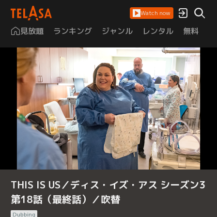
Watch now
見放題
ランキング
ジャンル
レンタル
無料
は
THIS IS US／ディス・イズ・アス シーズン3
第18話（最終話）／吹替
Dubbing