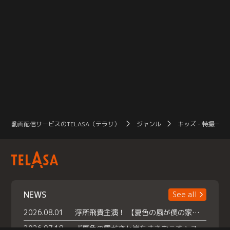
動画配信サービスのTELASA（テラサ）
ジャンル
キッズ・特撮一覧
NEWS
See all
2026.08.01
浮所飛貴主演！ 【夏色の風が僕の家にやってきた】 本日よりテラサで独占配信スタート！
2026.07.18
『夏色の雲が恋と嵐をまきおこす』スペシャルメイキング 【Part1】2026年７月18日（土）23時30分～配信スタート！話題のシーンの裏側を大公開！豪華キャスト大集合！ 『武宮家 真夏の家族会議』開催！