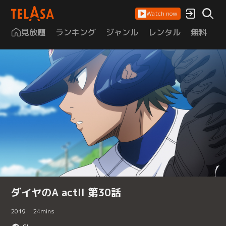
Watch now
見放題
ランキング
ジャンル
レンタル
無料
は
ダイヤのA actII 第30話
2019
24
mins