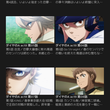
第4試合、いよいよ始まった巨摩大
の準々決勝はいよいよ終盤に突入。
藤巻戦。巨摩大藤巻のエース・本郷
青道打線は巨摩大藤巻の本郷に対し
正宗が満を持して初先発。150キロ
ここまで7回に御幸が放ったヒット1
を超えるストレートと切れ味鋭いス
本のみにおさえられる。しかし青道
プリットを武器に未だ無失点の本郷
先発の降谷も本郷に呼応するかのよ
を青道打線は攻略出来るのか？一方
うに尻上がりに調子を上げていく。
の青道は降谷が先発。巨摩大藤巻打
果たして青道はここから本郷を攻略
線を相手に、降谷の立ち上がり
しベスト4進出を決めることが出来
は…？【提供：バンダイチャンネ
るのか？そして沢村の登板機会
ル】
は…？【提供：バンダイチャンネ
ル】
ダイヤのA actII 第05話
ダイヤのA actII 第06話
第5話 合流／巨摩大藤巻に敗れ青道
第6話 Go Straight／春のセンバツで
のセンバツは終わった。本郷との投
の戦いを終えた青道は休む間もなく
げ合いで降谷は何を感じたのか？甲
春季東京都大会に挑む。青道初戦の
子園での激闘の余韻に浸る暇もな
相手は永源高校。先発は川上。甲子
く、再び走り出す青道ナイン。新1
園で一躍名をあげた降谷の登板を期
年生も合流し、新しいチームがスタ
待する観客たち。果たして降谷の登
ートを切る。それぞれに夏の大会ま
板はあるのか。一方甲子園で悔しい
で残された時間の少なさを噛みしめ
気持ちと降谷の存在を改めて感じた
る部員たち。そんな中、春市にはあ
沢村の登板は？【提供：バンダイチ
る変化が……。【提供：バンダイチ
ャンネル】
ャンネル】
ダイヤのA actII 第07話
ダイヤのA actII 第08話
第7話 KING／春季東京都大会3回戦
第8話 カンフル剤／神宮第二球場。
で注目の対戦が実現した。昨年夏の
稲実と薬師の火花を散らす一戦にい
大会の覇者、世代ナンバーワンサウ
よいよ決着がつく。一方、青道高校