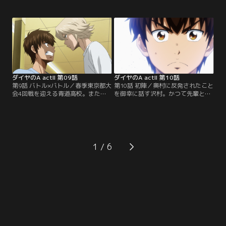
スポー成宮鳴擁する稲城実業対セン
では、奥村ら新1年生が高校野球の
バツベスト4、豪打轟雷市擁する薬
厳しさに悪戦苦闘していた。春季大
師の対戦。冬のトレーニングとセン
会のベンチ入りメンバーは本来20人
バツでの経験を経て一回りも二回り
だが、青道の登録は現在18人。片岡
も成長した薬師真田と稲実打線の戦
監督が敢えて空けた2人分の枠をめ
いは？そして成宮は秋の敗戦から立
ぐって、最後の夏の大会を目指す3
ち直れたのか？注目の一戦の幕が上
年生たちを筆頭に2年生、さらに
がる！【提供：バンダイチャンネ
は…。【提供：バンダイチャンネ
ル】
ル】
ダイヤのA actII 第09話
ダイヤのA actII 第10話
第9話 バトル×バトル／春季東京都大
第10話 初陣／奥村に反発されたこと
会4回戦を迎える青道高校。また東
を御幸に話す沢村。かつて先輩と衝
西東京地区の分別が無い春季大会な
突した過去、クリスの事情を知らず
らではの対戦が実現した。甲子園常
暴言を吐いたことを思い出す。春季
連校で東東京の雄、帝東高校と戦う
大会は帝東対鵜久森に決着がつき、
のは昨年秋の大会で王者稲城実業を
青道は準々決勝で春日一高と対戦。
下し、一躍注目を集めた鵜久森高校
その先発は降谷か、沢村か？市大三
の対戦だ。この試合の勝者が稲城実
高の天久や奥村ら新1年生が見つめ
1
業と5回戦で当たることになる。注
る中、「勝ちにいく」と宣言した片
目の一戦だ！【提供：バンダイチャ
岡がマウンドに上げたのは--。【提
ンネル】
供：バンダイチャンネル】