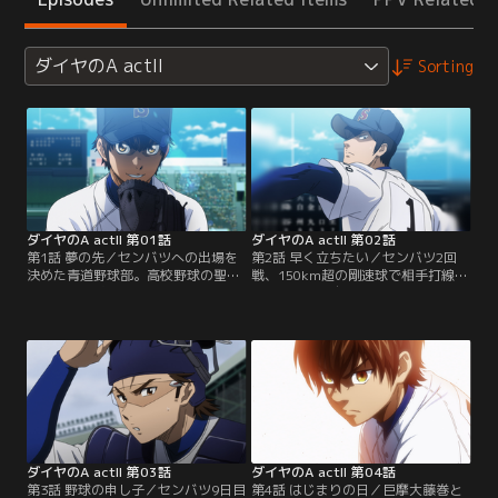
ダイヤのA actII
Sorting
ダイヤのA actII 第01話
ダイヤのA actII 第02話
第1話 夢の先／センバツへの出場を
第2話 早く立ちたい／センバツ2回
決めた青道野球部。高校野球の聖
戦、150km超の剛速球で相手打線を
地・甲子園球場のマウンドに、つい
封じた降谷は自らホームランも放
に沢村が立つ！全国制覇を目指す青
ち、一躍マスコミの寵児に。宿舎に
道の前に立ちはだかるのは、昨年夏
は記者やファンが押し寄せる。そん
の大会優勝校・巨摩大藤巻と、その
な中、巨摩大との3回戦を翌日に控
絶対的エース・本郷正宗。はたして
え、ナインに素直に自分の気持ちを
青道は巨摩大に勝利することができ
伝え、頭を下げる降谷。一方沢村も
るのか？高校球児たちの熱い闘いが
「試合に出たい、チームに貢献した
再び幕を開ける！【提供：バンダイ
い」と気持ちを募らせていた--。
チャンネル】
【提供：バンダイチャンネル】
ダイヤのA actII 第03話
ダイヤのA actII 第04話
第3話 野球の申し子／センバツ9日目
第4話 はじまりの日／巨摩大藤巻と