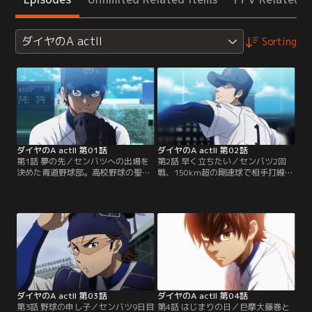
ダイヤのA actII
Sorting
ダイヤのA actII 第01話
ダイヤのA actII 第02話
第1話 夢の先／センバツへの出場を
第2話 早く立ちたい／センバツ2回
決めた青道野球部。高校野球の聖
戦、150km超の剛速球で相手打線を
地・甲子園球場のマウンドに、つい
封じた降谷は自らホームランも放
に沢村が立つ！全国制覇を目指す青
ち、一躍マスコミの寵児に。宿舎に
道の前に立ちはだかるのは、昨年夏
は記者やファンが押し寄せる。そん
の大会優勝校・巨摩大藤巻と、その
な中、巨摩大との3回戦を翌日に控
絶対的エース・本郷正宗。はたして
え、ナインに素直に自分の気持ちを
青道は巨摩大に勝利することができ
伝え、頭を下げる降谷。一方沢村も
るのか？高校球児たちの熱い闘いが
「試合に出たい、チームに貢献した
再び幕を開ける！【提供：バンダイ
い」と気持ちを募らせていた--。
チャンネル】
【提供：バンダイチャンネル】
ダイヤのA actII 第03話
ダイヤのA actII 第04話
第3話 野球の申し子／センバツ9日目
第4話 はじまりの日／巨摩大藤巻と