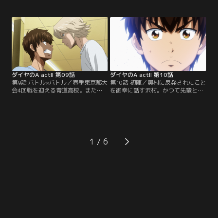
スポー成宮鳴擁する稲城実業対セン
では、奥村ら新1年生が高校野球の
バツベスト4、豪打轟雷市擁する薬
厳しさに悪戦苦闘していた。春季大
師の対戦。冬のトレーニングとセン
会のベンチ入りメンバーは本来20人
バツでの経験を経て一回りも二回り
だが、青道の登録は現在18人。片岡
も成長した薬師真田と稲実打線の戦
監督が敢えて空けた2人分の枠をめ
いは？そして成宮は秋の敗戦から立
ぐって、最後の夏の大会を目指す3
ち直れたのか？注目の一戦の幕が上
年生たちを筆頭に2年生、さらに
がる！【提供：バンダイチャンネ
は…。【提供：バンダイチャンネ
ル】
ル】
ダイヤのA actII 第09話
ダイヤのA actII 第10話
第9話 バトル×バトル／春季東京都大
第10話 初陣／奥村に反発されたこと
会4回戦を迎える青道高校。また東
を御幸に話す沢村。かつて先輩と衝
西東京地区の分別が無い春季大会な
突した過去、クリスの事情を知らず
らではの対戦が実現した。甲子園常
暴言を吐いたことを思い出す。春季
連校で東東京の雄、帝東高校と戦う
大会は帝東対鵜久森に決着がつき、
のは昨年秋の大会で王者稲城実業を
青道は準々決勝で春日一高と対戦。
下し、一躍注目を集めた鵜久森高校
その先発は降谷か、沢村か？市大三
の対戦だ。この試合の勝者が稲城実
高の天久や奥村ら新1年生が見つめ
1
業と5回戦で当たることになる。注
る中、「勝ちにいく」と宣言した片
目の一戦だ！【提供：バンダイチャ
岡がマウンドに上げたのは--。【提
ンネル】
供：バンダイチャンネル】