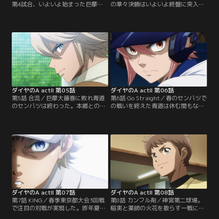
第4試合、いよいよ始まった巨摩大
の準々決勝はいよいよ終盤に突入。
藤巻戦。巨摩大藤巻のエース・本郷
青道打線は巨摩大藤巻の本郷に対し
正宗が満を持して初先発。150キロ
ここまで7回に御幸が放ったヒット1
を超えるストレートと切れ味鋭いス
本のみにおさえられる。しかし青道
プリットを武器に未だ無失点の本郷
先発の降谷も本郷に呼応するかのよ
を青道打線は攻略出来るのか？一方
うに尻上がりに調子を上げていく。
の青道は降谷が先発。巨摩大藤巻打
果たして青道はここから本郷を攻略
線を相手に、降谷の立ち上がり
しベスト4進出を決めることが出来
は…？【提供：バンダイチャンネ
るのか？そして沢村の登板機会
ル】
は…？【提供：バンダイチャンネ
ル】
ダイヤのA actII 第05話
ダイヤのA actII 第06話
第5話 合流／巨摩大藤巻に敗れ青道
第6話 Go Straight／春のセンバツで
のセンバツは終わった。本郷との投
の戦いを終えた青道は休む間もなく
げ合いで降谷は何を感じたのか？甲
春季東京都大会に挑む。青道初戦の
子園での激闘の余韻に浸る暇もな
相手は永源高校。先発は川上。甲子
く、再び走り出す青道ナイン。新1
園で一躍名をあげた降谷の登板を期
年生も合流し、新しいチームがスタ
待する観客たち。果たして降谷の登
ートを切る。それぞれに夏の大会ま
板はあるのか。一方甲子園で悔しい
で残された時間の少なさを噛みしめ
気持ちと降谷の存在を改めて感じた
る部員たち。そんな中、春市にはあ
沢村の登板は？【提供：バンダイチ
る変化が……。【提供：バンダイチ
ャンネル】
ャンネル】
ダイヤのA actII 第07話
ダイヤのA actII 第08話
第7話 KING／春季東京都大会3回戦
第8話 カンフル剤／神宮第二球場。
で注目の対戦が実現した。昨年夏の
稲実と薬師の火花を散らす一戦にい
大会の覇者、世代ナンバーワンサウ
よいよ決着がつく。一方、青道高校