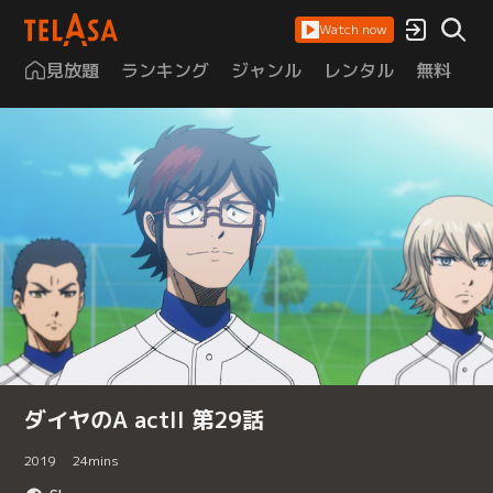
Watch now
見放題
ランキング
ジャンル
レンタル
無料
は
ダイヤのA actII 第29話
2019
24
mins