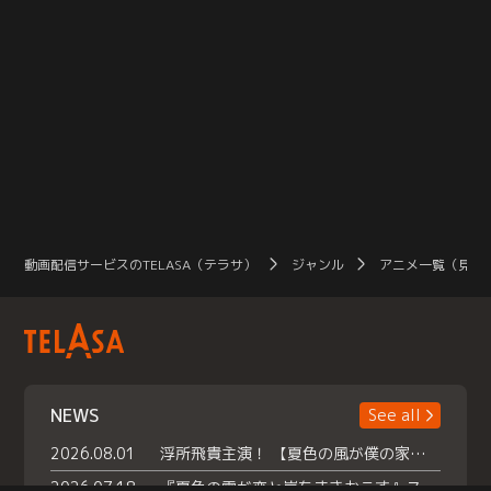
動画配信サービスのTELASA（テラサ）
ジャンル
アニメ一覧（見放
NEWS
See all
2026.08.01
浮所飛貴主演！ 【夏色の風が僕の家にやってきた】 本日よりテラサで独占配信スタート！
2026.07.18
『夏色の雲が恋と嵐をまきおこす』スペシャルメイキング 【Part1】2026年７月18日（土）23時30分～配信スタート！話題のシーンの裏側を大公開！豪華キャスト大集合！ 『武宮家 真夏の家族会議』開催！