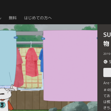
ル
無料
はじめての方へ
S
物
2019
Are
＃4
てあ
は慌
きち