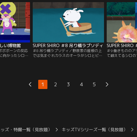
デカプーと激しい
れば燃えるセンサーをかいくぐり、ボボボ
まくるデカプーか
ボボーンを手にする事ができるのか。
ーンを手に入れら
7 楽しい博物館
SUPER SHIRO ＃8 吊り橋ラプソディ
ボボボボーンの反応
＃8 吊り橋ラプソディ／野原家の屋根の上
＃9 働きものの
に向かったシロ。
では気まぐれカラスのオーラがシロとビボ
て鍛えてるシロの
石の展示が！骨ば
ーのやりとりを盗み聞き。7丁目のカスカ
の中そんなに甘く
ーンかわからな
ベ渓谷にボボボボボーンがあると中洲に向
ンらしき反応が。
い様に上品に匂い
かうシロ。オーラから情報を入手したデカ
うと、蟻がボボボ
カプーが音を立て
プーはタライの船を漕ぐシロにバレーボー
蟻軍団から譲って
なる。無事人間に
ルマシーンで攻撃。シロは無事ボボボボボ
マシーンで蟻の巣
1
2
3
4
5
ンを手に入れるこ
ーンを悪の手から守ることができるのか。
カプー。ボボボボ
か。
キッズ・特撮一覧（見放題）
キッズTVシリーズ一覧（見放題）