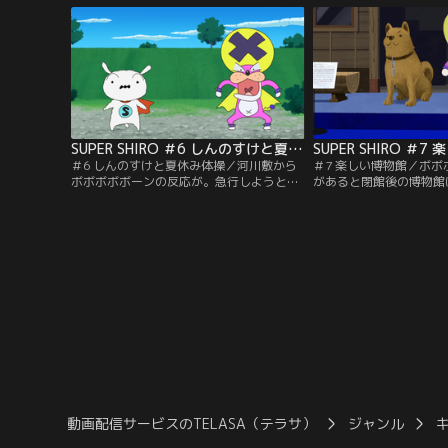
服をできるパワーを持つ『ボボボボボー
ンを悪用しようと目論む
ン』を悪者より先に手に入れるのだ！
奪い合いを繰り広げる。
SUPER SHIRO ＃6 しんのすけと夏休み体操
SUPER SHIRO ＃
＃6 しんのすけと夏休み体操／河川敷から
＃7 楽しい博物館／ボ
ボボボボボーンの反応が。急行しようとす
があると閉館後の博物館
るシロに飼い主のしんのすけが散歩に行こ
しかしそこには恐竜の化
うと声をかける。スーパーヒーローに変身
かりでどれがボボボボボ
できないシロ。デカプーに先を越されてし
い。警備員に気づかれな
まう。果たしてしんのすけの目を盗んでヒ
を嗅いで探すシロだがデ
ーローとしてボボボボボーンを手に入れら
てしまい見つかりそうに
れるのか。
見つからずボボボボボー
とができるのか。
動画配信サービスのTELASA（テラサ）
ジャンル