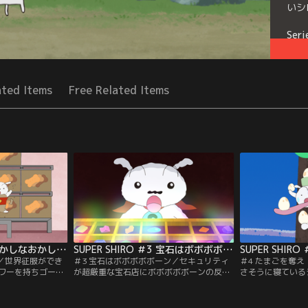
いシ
Seri
ated Items
Free Related Items
SUPER SHIRO ＃2 おかしなおかし工場
SUPER SHIRO ＃3 宝石はボボボボボーン
SUPER SHIR
場／世界征服ができ
＃3 宝石はボボボボボーン／セキュリティ
＃4 たまごを奪
ワーを持ちゴージ
が超厳重な宝石店にボボボボボーンの反応
さそうに寝ている
ルドないい匂いが
があると指令が入り店に向かうシロ。デカ
高い木々の群れ、
かし工場にあると
プーに邪魔されながらもセンサーが張り巡
ボボボボーンの反
は、ボボボボボー
らされた超厳重な部屋にたどり着く。触れ
風船による空中戦