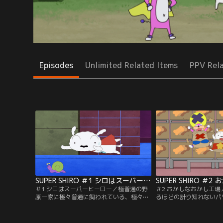
Episodes
Unlimited Related Items
PPV Rel
SUPER SHIRO ＃1 シロはスーパーヒーロー
＃1 シロはスーパーヒーロー／極普通の野
＃2 おかしなおかし工
原一家に極々普通に飼われている、極々
るほどの計り知れないパ
極々普通のどこにでもいる犬、その名はシ
ャスでエレガントでワイ
ロ。ただ一つ普通じゃないことは、世界を
するボボボボボーン。お
守るスーパーヒーローなのである。世界征
指令が入り向かったシロ