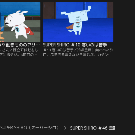
ら卵を守り、ボボボボボ
ー。果たして手に入れられるのはどちら
れるのか。
か？今度こそ本物のボボボボボーンなの
か。
SUPER SHIRO ＃9 働きもののアリさん
SUPER SHIRO ＃10 寒いのは苦手
アリさん／腕立て伏せをし
＃10 寒いのは苦手／冷凍倉庫に向かったシ
下に指令が。9町目の世
ロ。ぶるぶる震えながら進むが、カチンコ
ない公園にボボボボボー
チンになってしまい、防寒対策をしっかり
スーパーダッシュで向か
してきたデカプーに先を越されてしまう。
ボボーンを運んでいた。
寒さのあまり眠たくなってしまうシロ。ボ
もらおうとするシロ、水
ボボボボーンを手に入れ無事に冷凍倉庫か
ごと破壊しようとするデ
ら脱出できるのか。
ボーンは誰の手に渡るの
SUPER SHIRO（スーパーシロ）
SUPER SHIRO ＃46 華麗なる洗