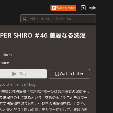
Watch now
Login
UPER SHIRO ＃46 華麗なる洗濯
6
mins
Share
Play
Watch Later
 you the member?
Login
6 華麗なる洗濯物／ボボボボボーンは超大家族の家に干し
る洗濯物の中にあるという。突然の雨にシロとデカプー
てて洗濯物を取り込む。生乾きの洗濯物を乾かしたり、
んと畳んだり生活力の高いデカプーに対して、要領の悪