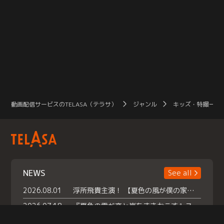
動画配信サービスのTELASA（テラサ）
ジャンル
キッズ・特撮一覧
NEWS
See all
2026.08.01
浮所飛貴主演！ 【夏色の風が僕の家にやってきた】 本日よりテラサで独占配信スタート！
2026.07.18
『夏色の雲が恋と嵐をまきおこす』スペシャルメイキング 【Part1】2026年７月18日（土）23時30分～配信スタート！話題のシーンの裏側を大公開！豪華キャスト大集合！ 『武宮家 真夏の家族会議』開催！
2026.07.15
救命医・遥（今田）の《心揺さぶる過去》や、 麻酔科医・権野（船越英一郎）の《謎多きプライベート》など… 《知られざるエピソード》を独占配信！