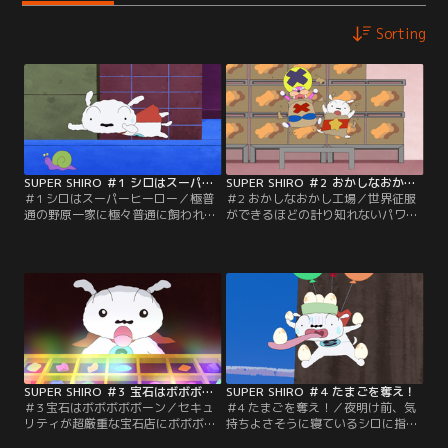
Sorting
SUPER SHIRO ＃1 シロはスーパーヒーロー
SUPER SHIRO ＃2 おかしなおかし工場
＃1 シロはスーパーヒーロー／極普
＃2 おかしなおかし工場／世界征服
通の野原一家に極々普通に飼われて
ができるほどの計り知れないパワー
いる、極々極々普通のどこにでもい
を持ちゴージャスでエレガントでワ
る犬、その名はシロ。ただ一つ普通
イルドないい匂いがするボボボボボ
じゃないことは、世界を守るスーパ
ーン。おかし工場にあると指令が入
ーヒーローなのである。世界征服を
り向かったシロは、ボボボボボーン
できるパワーを持つ『ボボボボボー
を悪用しようと目論むデカプーと激
ン』を悪者より先に手に入れるの
しい奪い合いを繰り広げる。
だ！
SUPER SHIRO ＃3 宝石はボボボボボーン
SUPER SHIRO ＃4 たまごを奪え！
＃3 宝石はボボボボボーン／セキュ
＃4 たまごを奪え！／夜明け前、気
リティが超厳重な宝石店にボボボボ
持ちよさそうに寝ているシロに指令
ボーンの反応があると指令が入り店
が入る。背の高い木々の群れ、アオ