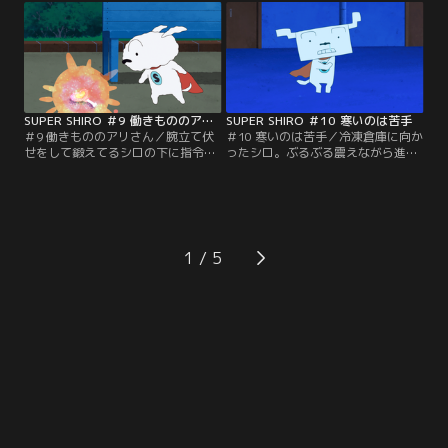
に気づかれない様に上品に匂いを嗅
ロ。オーラから情報を入手したデカ
いで探すシロだがデカプーが音を立
プーはタライの船を漕ぐシロにバレ
ててしまい見つかりそうになる。無
ーボールマシーンで攻撃。シロは無
事人間に見つからずボボボボボーン
事ボボボボボーンを悪の手から守る
を手に入れることができるのか。
ことができるのか。
SUPER SHIRO ＃9 働きもののアリさん
SUPER SHIRO ＃10 寒いのは苦手
＃9 働きもののアリさん／腕立て伏
＃10 寒いのは苦手／冷凍倉庫に向か
せをして鍛えてるシロの下に指令
ったシロ。ぶるぶる震えながら進む
が。9町目の世の中そんなに甘くな
が、カチンコチンになってしまい、
い公園にボボボボボーンらしき反応
防寒対策をしっかりしてきたデカプ
が。スーパーダッシュで向かうと、
ーに先を越されてしまう。寒さのあ
蟻がボボボボボーンを運んでいた。
まり眠たくなってしまうシロ。ボボ
蟻軍団から譲ってもらおうとするシ
ボボボーンを手に入れ無事に冷凍倉
ロ、水マシーンで蟻の巣ごと破壊し
庫から脱出できるのか。
1
ようとするデカプー。ボボボボボー
ンは誰の手に渡るのか。