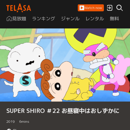
Watch now
見放題
ランキング
ジャンル
レンタル
無料
は
SUPER SHIRO ＃22 お昼寝中はおしずかに
2019
6
mins