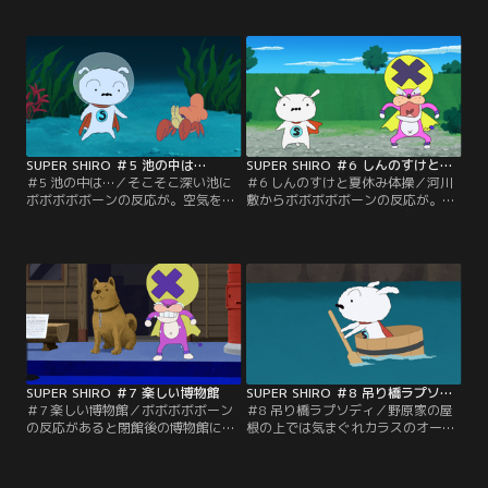
に向かうシロ。デカプーに邪魔され
サギの巣の中からボボボボボーンの
ながらもセンサーが張り巡らされた
反応が。シロとデカプーの風船によ
超厳重な部屋にたどり着く。触れれ
る空中戦。アオサギの巣を荒らしま
ば燃えるセンサーをかいくぐり、ボ
くるデカプーから卵を守り、ボボボ
ボボボボーンを手にする事ができる
ボボーンを手に入れられるのか。
のか。
SUPER SHIRO ＃5 池の中は…
SUPER SHIRO ＃6 しんのすけと夏休み体操
＃5 池の中は…／そこそこ深い池に
＃6 しんのすけと夏休み体操／河川
ボボボボボーンの反応が。空気を確
敷からボボボボボーンの反応が。急
保し池に潜ろうとするシロだが、船
行しようとするシロに飼い主のしん
でやってきたデカプーにお腹に空気
のすけが散歩に行こうと声をかけ
を入れられ邪魔される。骨型のヤド
る。スーパーヒーローに変身できな
カリを狙い潜り合うシロとデカプ
いシロ。デカプーに先を越されてし
ー。果たして手に入れられるのはど
まう。果たしてしんのすけの目を盗
ちらか？今度こそ本物のボボボボボ
んでヒーローとしてボボボボボーン
ーンなのか。
を手に入れられるのか。
SUPER SHIRO ＃7 楽しい博物館
SUPER SHIRO ＃8 吊り橋ラプソディ
＃7 楽しい博物館／ボボボボボーン
＃8 吊り橋ラプソディ／野原家の屋
の反応があると閉館後の博物館に向
根の上では気まぐれカラスのオーラ
かったシロ。しかしそこには恐竜の
がシロとビボーのやりとりを盗み聞
化石の展示が！骨ばかりでどれがボ
き。7丁目のカスカベ渓谷にボボボ
ボボボボーンかわからない。警備員
ボボーンがあると中洲に向かうシ