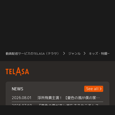
動画配信サービスのTELASA（テラサ）
ジャンル
キッズ・特撮一覧
NEWS
See all
2026.08.01
浮所飛貴主演！ 【夏色の風が僕の家にやってきた】 本日よりテラサで独占配信スタート！
2026.07.18
『夏色の雲が恋と嵐をまきおこす』スペシャルメイキング 【Part1】2026年７月18日（土）23時30分～配信スタート！話題のシーンの裏側を大公開！豪華キャスト大集合！ 『武宮家 真夏の家族会議』開催！
2026.07.15
救命医・遥（今田）の《心揺さぶる過去》や、 麻酔科医・権野（船越英一郎）の《謎多きプライベート》など… 《知られざるエピソード》を独占配信！