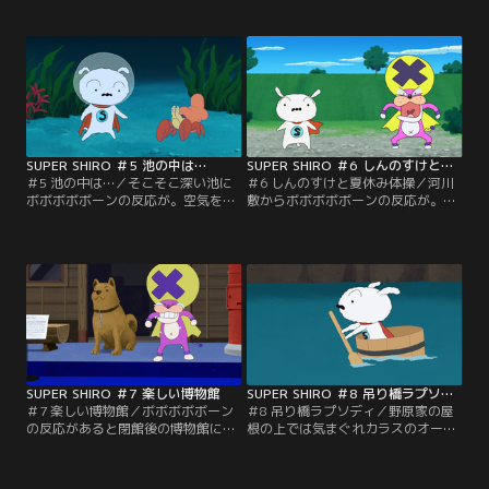
に向かうシロ。デカプーに邪魔され
サギの巣の中からボボボボボーンの
ながらもセンサーが張り巡らされた
反応が。シロとデカプーの風船によ
超厳重な部屋にたどり着く。触れれ
る空中戦。アオサギの巣を荒らしま
ば燃えるセンサーをかいくぐり、ボ
くるデカプーから卵を守り、ボボボ
ボボボボーンを手にする事ができる
ボボーンを手に入れられるのか。
のか。
SUPER SHIRO ＃5 池の中は…
SUPER SHIRO ＃6 しんのすけと夏休み体操
＃5 池の中は…／そこそこ深い池に
＃6 しんのすけと夏休み体操／河川
ボボボボボーンの反応が。空気を確
敷からボボボボボーンの反応が。急
保し池に潜ろうとするシロだが、船
行しようとするシロに飼い主のしん
でやってきたデカプーにお腹に空気
のすけが散歩に行こうと声をかけ
を入れられ邪魔される。骨型のヤド
る。スーパーヒーローに変身できな
カリを狙い潜り合うシロとデカプ
いシロ。デカプーに先を越されてし
ー。果たして手に入れられるのはど
まう。果たしてしんのすけの目を盗
ちらか？今度こそ本物のボボボボボ
んでヒーローとしてボボボボボーン
ーンなのか。
を手に入れられるのか。
SUPER SHIRO ＃7 楽しい博物館
SUPER SHIRO ＃8 吊り橋ラプソディ
＃7 楽しい博物館／ボボボボボーン
＃8 吊り橋ラプソディ／野原家の屋
の反応があると閉館後の博物館に向
根の上では気まぐれカラスのオーラ
かったシロ。しかしそこには恐竜の
がシロとビボーのやりとりを盗み聞
化石の展示が！骨ばかりでどれがボ
き。7丁目のカスカベ渓谷にボボボ
ボボボボーンかわからない。警備員
ボボーンがあると中洲に向かうシ