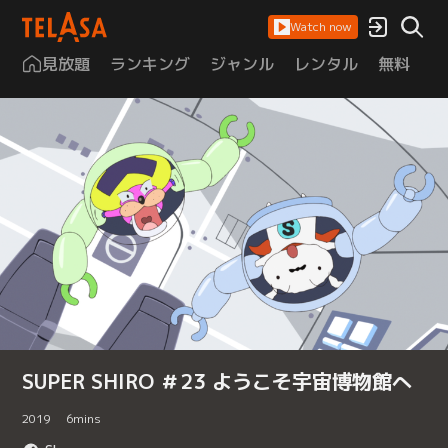
Watch now
見放題
ランキング
ジャンル
レンタル
無料
は
SUPER SHIRO ＃23 ようこそ宇宙博物館へ
2019
6
mins