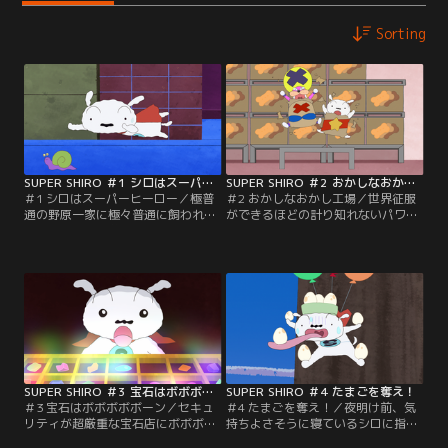
Sorting
SUPER SHIRO ＃1 シロはスーパーヒーロー
SUPER SHIRO ＃2 おかしなおかし工場
＃1 シロはスーパーヒーロー／極普
＃2 おかしなおかし工場／世界征服
通の野原一家に極々普通に飼われて
ができるほどの計り知れないパワー
いる、極々極々普通のどこにでもい
を持ちゴージャスでエレガントでワ
る犬、その名はシロ。ただ一つ普通
イルドないい匂いがするボボボボボ
じゃないことは、世界を守るスーパ
ーン。おかし工場にあると指令が入
ーヒーローなのである。世界征服を
り向かったシロは、ボボボボボーン
できるパワーを持つ『ボボボボボー
を悪用しようと目論むデカプーと激
ン』を悪者より先に手に入れるの
しい奪い合いを繰り広げる。
だ！
SUPER SHIRO ＃3 宝石はボボボボボーン
SUPER SHIRO ＃4 たまごを奪え！
＃3 宝石はボボボボボーン／セキュ
＃4 たまごを奪え！／夜明け前、気
リティが超厳重な宝石店にボボボボ
持ちよさそうに寝ているシロに指令
ボーンの反応があると指令が入り店
が入る。背の高い木々の群れ、アオ