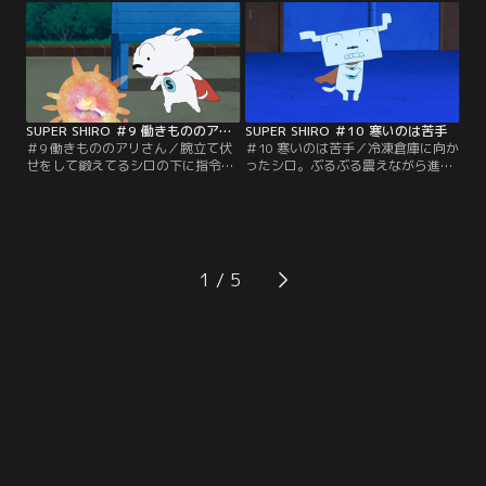
に気づかれない様に上品に匂いを嗅
ロ。オーラから情報を入手したデカ
いで探すシロだがデカプーが音を立
プーはタライの船を漕ぐシロにバレ
ててしまい見つかりそうになる。無
ーボールマシーンで攻撃。シロは無
事人間に見つからずボボボボボーン
事ボボボボボーンを悪の手から守る
を手に入れることができるのか。
ことができるのか。
SUPER SHIRO ＃9 働きもののアリさん
SUPER SHIRO ＃10 寒いのは苦手
＃9 働きもののアリさん／腕立て伏
＃10 寒いのは苦手／冷凍倉庫に向か
せをして鍛えてるシロの下に指令
ったシロ。ぶるぶる震えながら進む
が。9町目の世の中そんなに甘くな
が、カチンコチンになってしまい、
い公園にボボボボボーンらしき反応
防寒対策をしっかりしてきたデカプ
が。スーパーダッシュで向かうと、
ーに先を越されてしまう。寒さのあ
蟻がボボボボボーンを運んでいた。
まり眠たくなってしまうシロ。ボボ
蟻軍団から譲ってもらおうとするシ
ボボボーンを手に入れ無事に冷凍倉
ロ、水マシーンで蟻の巣ごと破壊し
庫から脱出できるのか。
1
ようとするデカプー。ボボボボボー
ンは誰の手に渡るのか。