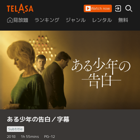
Watch now
見放題
ランキング
ジャンル
レンタル
無料
は
ある少年の告白／字幕
Subtitle
2018
1
h
55
mins
PG-12