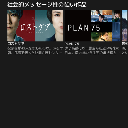
ドラマ”が誕生！
女
社会的メッセージ性の強い作品
ト
…
ピ
て
で
奮
ロストケア
PLAN 75
破
彼はなぜ42人を殺したのか。ある早
少子高齢化が一層進んだ近い将来の
瀬
朝、民家で老人と訪問介護センター
日本。満75歳から生死の選択権を与
と
所長の死体が発見された。死んだ所
える制度＜プラン75＞が国会で可
あ
長が勤める介護センターの介護士・
決・施行された。様々な物議を醸し
彼
斯波宗典が犯人として浮上するが、
ていたが、超高齢化問題の解決策と
く
彼は介護家族からも慕われる心優し
して、世間はすっかり受け入れムー
い
い青年だった。検事の大友秀美は、
ドとなる。夫と死別してひとりで慎
だ
斯波が働く介護センターで老人の死
ましく暮らす、角谷ミチ（倍賞千恵
悩
亡率が異様に高いことを突き止め
子）は78歳。ある日、高齢を理由に
こ
る。取調室で斯波は多くの老人の命
ホテルの客室清掃の仕事を突然解雇
族
を奪ったことを認めるが…。
される。
が