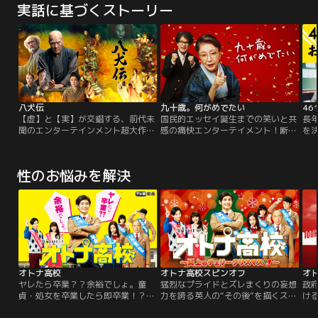
実話に基づくストーリー
八犬伝
九十歳。何がめでたい
46
【虚】と【実】が交錯する、前代未
国民的エッセイ誕生までの笑いと共
長
聞のエンターテインメント超大作。
感の痛快エンターテイメント！断筆
を
時は江戸時代、滝沢馬琴は、友人の
宣言をした90歳の作家・佐藤愛子
彦
絵師・葛飾北斎に、構想中の新作を
（草笛光子）は、新聞やテレビをぼ
（
語り始める。里見家にかけられた恐
うっと眺める鬱々とした日々を過ご
迎
性のお悩みを解決
ろしい呪いを解くために、娘の伏姫
していた。同じ家の2階に暮らす
樹
が祈りを込めた八つの珠を持つ八人
娘・響子（真矢ミキ）や孫・桃子
い
の剣士が、運命に引き寄せられて集
（藤間爽子）には、愛子の孤独な気
虹
結し、壮絶な戦いに挑むという物語
持ちは伝わらない。同じ頃、大手出
い
だ。北斎はたちまち夢中になる。や
版社に勤める中年編集者・吉川真也
がて…。
（唐沢寿明）は…。
オトナ高校
オトナ高校スピンオフ
オト
ヤレたら卒業？？余裕でしょ。童
猛烈なプライドとズレまくりの妄想
政
貞・処女を卒業したら即卒業！？前
力を誇る英人の“その後”を描くスピ
ける
代未聞！！不器用なオトナの“学園
ンオフドラマ
歳