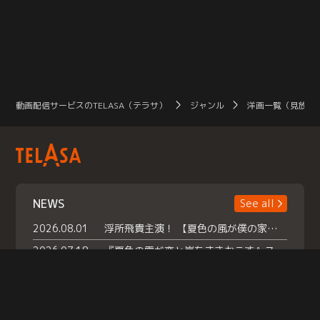
動画配信サービスのTELASA（テラサ）
ジャンル
洋画一覧（見放題
NEWS
See all
2026.08.01
浮所飛貴主演！ 【夏色の風が僕の家にやってきた】 本日よりテラサで独占配信スタート！
2026.07.18
『夏色の雲が恋と嵐をまきおこす』スペシャルメイキング 【Part1】2026年７月18日（土）23時30分～配信スタート！話題のシーンの裏側を大公開！豪華キャスト大集合！ 『武宮家 真夏の家族会議』開催！
2026.07.15
救命医・遥（今田）の《心揺さぶる過去》や、 麻酔科医・権野（船越英一郎）の《謎多きプライベート》など… 《知られざるエピソード》を独占配信！