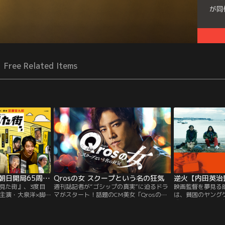
が同
Free Related Items
終りに見た街 テレビ朝日開局65周年…
Qrosの女 スクープという名の狂気
逆火【内田英治
見た街』、3度目
週刊誌記者が“ゴシップの真実”に迫るドラ
映画監督を夢見る
主演・大泉洋×脚
マがスタート！話題のCM美女「Qrosの
は、貧困のヤング
で、2024年9月
女」をキッカケに、芸能界の闇が炙り出さ
成功したARISA
開局65周年記念
れていく。敏腕記者・栗山孝治（桐谷健
た。ところが、周
版としてよみがえ
太）は、“大衆が求めているネタ”“刺さるネ
に “ある疑惑”が