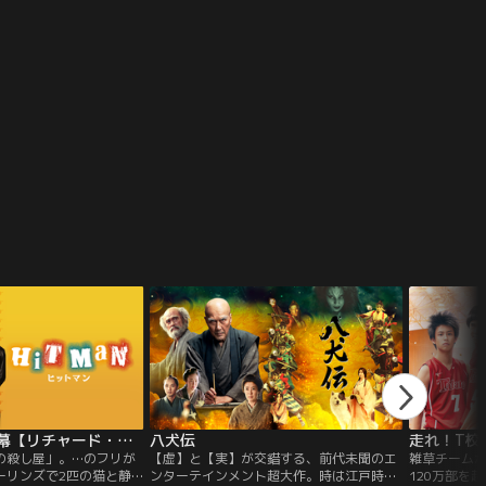
、それとも犯罪者なのか-
していく衝撃的な物語。横浜に暮らす検事
たりの心の
る監督、大ごとにしたくな
の寺井啓喜は、息子が不登校になり、教育
マ。
といった撮影を中断した
方針を巡って妻と度々衝突している。
ヒットマン／字幕【リチャード・リンクレイター監督×グレン・パウエル主演】
八犬伝
走れ！T校
の殺し屋」。…のフリが
【虚】と【実】が交錯する、前代未聞のエ
雑草チーム
ーリンズで2匹の猫と静
ンターテインメント超大作。時は江戸時
120万部を