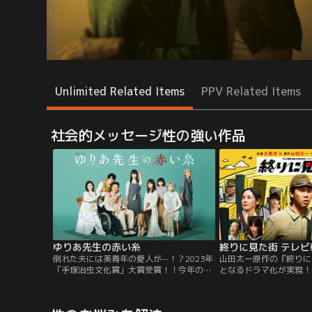
Unlimited Related Items
PPV Related Items
社会的メッセージ性の強い作品
ゆりあ先生の赤い糸
倒れた夫には美青年の愛人が--！？2023年
山田太一原作の『終りに
「手塚治虫文化賞」大賞受賞！！今年の漫
となるドラマ化が実現！
画の顔『ゆりあ先生の赤い糸』が早くも連
本・宮藤官九郎の初タッグ
ドラ化決定！菅野美穂が演じる≪現代の新
21日（土）にテレビ朝日
しすぎる主婦ヒロイン≫が誕生！夫の介
ドラマプレミアムで令和