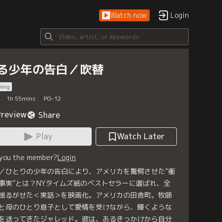
Watch now
Login
る少年の告白／吹替
bing
1
h
55
mins
PG-12
Preview
Share
Play
Watch Later
 you the member?
Login
／ひとりの少年の告白により、アメリカを驚愕させた“衝
事実”とは？NYタイムズ紙のベストセラーに選ばれ、全
揺るがせた＜実話＞を映画化。アメリカの田舎町。牧師
と母のひとり息子として愛情を受けながら、輝くような
を送ってきたジャレッド。彼は、あるきっかけから自分