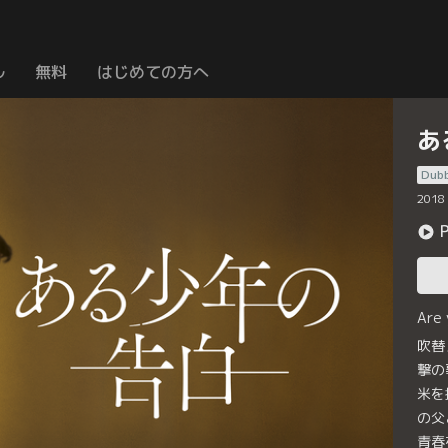
ル
無料
はじめての方へ
あ
Dub
2018
Are
吹替
撃の
米を
の父
青春