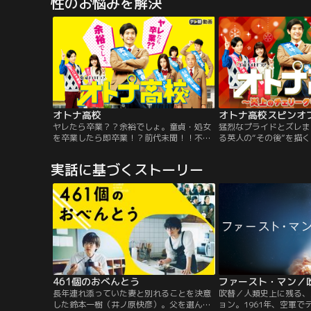
性のお悩みを解決
護、愛人との同居、嫁姑問題を痛快に乗り
ります。まもなく来たる
越える！！
生きる家族たちは、戦時
のかそして衝撃的な結末
オトナ高校
オトナ高校スピンオ
ヤレたら卒業？？余裕でしょ。童貞・処女
猛烈なプライドとズレま
を卒業したら即卒業！？前代未聞！！不器
る英人の“その後”を描
用なオトナの“学園ドラマ”が誕生！
実話に基づくストーリー
461個のおべんとう
ファースト・マン／
長年連れ添っていた妻と別れることを決意
吹替／人類史上に残る、
した鈴本一樹（井ノ原快彦）。父を選んで
ョン。1961年、空軍で