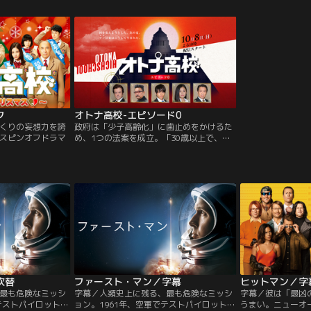
終戦80年、令和を
タ”を信条に掲げる編集長・林田（岡部たか
悲劇のヒロインか
下をどう生き抜く
し）、タッグを組む後輩で芸能スクープそ
-？名声を気にす
とは…。
のものに疑問を抱く矢口慶太（影山拓也）
いプロデューサー
らと共に、スキャンダラスな衝撃的なスク
くない面々が…。
ープを追い求め、真実を暴くために奔走す
る日々を送っていた。そんな中、巷ではフ
ァストファッションブランド「Qros」の
CMに出演する正体不明の女性が話題になっ
ていた。そして、その正体をいち早く暴こ
うと芸能記者たちのスクープ争いが始ま
る！大衆の関心がエスカレートすればする
フ
オトナ高校-エピソード0
ほど、崩れていく「Qrosの女」の生活…。
くりの妄想力を誇
政府は「少子高齢化」に歯止めをかけるた
しかし、それは全て仕組まれたことだっ
くスピンオフドラマ
め、1つの法案を成立。「30歳以上で、未
た！？記者たちをも操っていた黒幕を突き
だ童貞＆処女である男女には、第二の義務
止めるため、そして「Qrosの女」を助ける
教育機関、“オトナ高校”への入学を義務付
ため、栗山は芸能界の闇と対峙することに
ける」…この法案が施行される半年前のエ
なる。
ピソード。“オトナ高校”がいかにして誕生
したのか！？国の未来を本気で考えた名も
無き政治家達のアツい奮闘ドラマ！
吹替
ファースト・マン／字幕
最も危険なミッシ
字幕／人類史上に残る、最も危険なミッシ
字幕／彼は「最凶
テストパイロットを
ョン。1961年、空軍でテストパイロットを
うまい。ニューオ