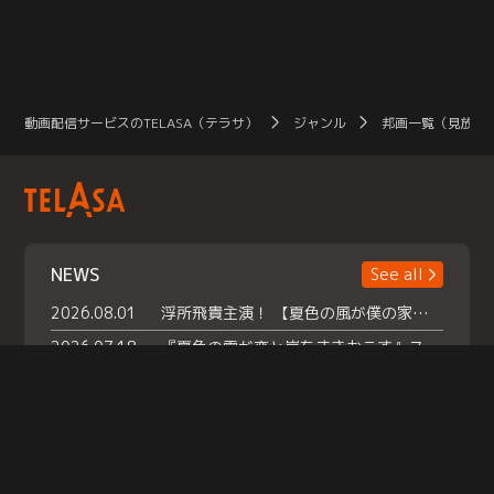
動画配信サービスのTELASA（テラサ）
ジャンル
邦画一覧（見放題
NEWS
See all
2026.08.01
浮所飛貴主演！ 【夏色の風が僕の家にやってきた】 本日よりテラサで独占配信スタート！
2026.07.18
『夏色の雲が恋と嵐をまきおこす』スペシャルメイキング 【Part1】2026年７月18日（土）23時30分～配信スタート！話題のシーンの裏側を大公開！豪華キャスト大集合！ 『武宮家 真夏の家族会議』開催！
2026.07.15
救命医・遥（今田）の《心揺さぶる過去》や、 麻酔科医・権野（船越英一郎）の《謎多きプライベート》など… 《知られざるエピソード》を独占配信！