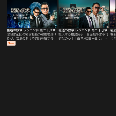
ェクトとは…EXILE HIROを発起人
面、人の気持ちが理解できず、傍若
に、ABCテレビ×LDH JAPANがタッ
無人な言動を繰り出す≪変人≫で
グを組んで放つ、前代未聞のエンタ
す。一方、スーツ姿の「地味眼鏡」
ーテインメントプロジェクト！主役
こと、【不可解】専門探偵・片無氷
は、″DARK13”と呼ばれる13の新時
雨（かたなし・ひさめ）。
代ゾンビたち。LDHならではの鍛え
抜かれた″歌い踊るイケメンゾン
極道の紋章 レジェンド 第二十八章
極道の紋章 レジェンド 第二十七章
極道
ビ”が、従来のゾンビの概念を覆す
津浪は前回の柿沼暗殺の報復を受け
拡大する福島抗争！全面戦争は不可
機
圧巻のパフォーマンスで、様々なコ
るが、吉良の助けで窮地を脱する。
避なのか？！白竜×松田一三による
く
ンテンツを世界へ発信していく。プ
そんな中、大阪で新興勢力・蛇道会
大人気シリーズ第二十七弾！白鳥組
気
New
ロジェクトアンバサダーは、THE
が川谷組と縄張り争いを起こし、義
組長暗殺により全面戦争は避けられ
引
JET BOY BANGERZ！″DARK13”の
真会は特殊詐欺グループ（トクリュ
ない事態に！暗殺計画を企んだのは
（
ゾンビダンスが、世界を熱狂の渦に
ウ）の首謀者との疑いをかけられ
誰だ？！津浪が黒幕を追い詰める！
襲
巻き込む！今、かつてないムーブメ
る。島谷らは闇バイトに潜入して黒
り
ントが、ここから始まる！
幕を追跡するが……。
義
け