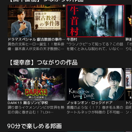
ドラマスペシャル 叡古教授の事件簿
牛首村
異色の文系ヒーロー誕生！！理系俳
“ウシノクビ”って知ってる？この話
「
優・藤木直人が文系の天才教授に変
を聞くとみんな呪われて、いなくな
り
身！初共演のココリコ田中と凸凹バ
るんだって。“私がもうひとりい
リ
ディを組んで事件を解決！？日本の
る…？”奏音（Koki,）は、ある心霊
ひ
【堤幸彦】つながりの作品
ミステリー界に“かつてない文系ス
動画に映った、自分そっくりの女子
姫
ーパーヒーロー”を誕生させ、大き
高生を見て驚愕する。牛首マスクを
2
な話題を呼んだ直木賞候補作『東京
無理やり被せられ、廃墟に閉じ込め
れ
帝大叡古教授』を、時代設定も新た
られたところで、映像は途切れた。
のす
に、藤木直人主演で初ドラマ化！
彼女は誰なのか？妙な胸騒ぎと、忍
U
び寄る恐怖。
ま
星
DARK13 踊るゾンビ学校
ノッキンオン・ロックドドア
トリ
踊り歌うイケメンゾンビが世界を熱
悪魔のような（！？）巻き毛＆黒の
自
狂の渦に巻き込む！？LDH
タートルネックが特徴の【不可能】
ン
JAPAN×ABCテレビ によるタッグで
専門探偵・御殿場倒理（ごてんば・
才
お届けする、前代未聞のエンターテ
とうり）。密室犯罪や衆人環視の毒
が
90分で楽しめる邦画
インメントプロジェクト
殺など不可能犯罪のトリック＝
リ
『DARK13』 始動！DARK13プロジ
【HOW】の解明を得意とする半