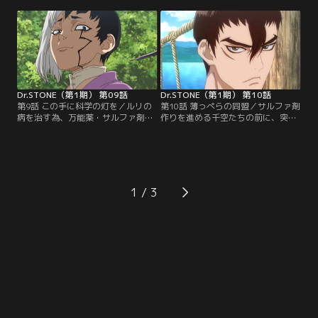
で、沢山の人間が生活する光景を目
作ると宣言！村の少女・スイカも協
撃し、驚く千空。そこへ、突如、門
力し、早速、サルファ剤に辿り着く
番の金狼・銀狼が立ちはだかる！大
為の、壮大なロードマップを歩み始
量のマンパワーが欲しい千空は、村
める！ところが、千空たちは、ロー
人たちを仲間に引き入れようと企む
ドマップの一歩目“製鉄”で早々に壁
が、事態を嗅ぎつけた自称・妖術使
にぶち当たってしまい…。
いの男、クロムも登場し…。
Dr.STONE（第1期） 第09話
Dr.STONE（第1期） 第10話
第9話 この手に科学の灯を／ルリの
第10話 薄っぺらの同盟／サルファ剤
病を治す為、万能薬・サルファ剤作
作りを進める千空たちの前に、突如
りをスタートさせた千空たち。まず
現れた司帝国のスパイ・あさぎりゲ
は製鉄に必要なマンパワーを集める
ン。ペラッペラの薄いトークで、本
為、科学のグルメ“ねこじゃらしラ
性が見えないゲンの動向を気にしつ
ーメン”を作り出し、村人たちの胃
つも、千空たちは鉄を作り、遂に電
袋を掴む事に成功する。そんな中、
気までも手に入れた。そんな中、村
千空たちの前にペラッペラの怪しい
でゲンが何者かに襲撃されるという
1
男・あさぎりゲンが現れる！司帝国
事件が起きる！千空たちが犯人を見
のスパイであるゲンを警戒しつ
つけようとする中…。
つ…。