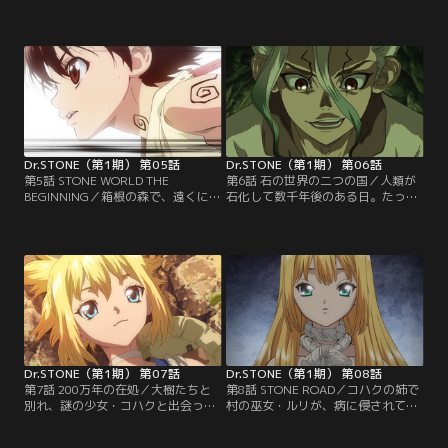
石化を解いた、千空と大樹。しか
最強の武力を持つ司に対抗する
し、司は「純粋な若者だけを復活さ
為、“火薬”を手に入れたい千空は、
せて、人類を浄化する」という過激
箱根で必要な素材を集め、急いで火
な思想を千空に語り、石化した大人
薬作りを開始する。そんな中、千空
を破壊し始める。危険を感じた千空
たちは、遠くで狼煙が上がっている
は、幼馴染の杠を復活させ、今すぐ
のを発見する！このストーンワール
この場から離れる、もしくは3人で
ドに自分たち以外の人間がいる事を
司の破壊を止めようと考える。そん
確信した千空は、司に見つかるリス
な中、戻ってきた司は…。
クを負いながらも…。
Dr.STONE（第1期） 第05話
Dr.STONE（第1期） 第06話
第5話 STONE WORLD THE
第6話 石の世界の二つの国／人類が
BEGINNING／箱根の森で、遠くに狼
石化して数千年後のある日。たった
煙を発見した千空たち。しかし、狼
一人で石化から目覚めた千空は、文
煙の相手と出会う前に、追いかけて
明が全て消えた世界でサバイバル生
来た司に見つかってしまう。杠を人
活をスタートさせる。最低限度の衣
質に取られた千空は、復活液のレシ
食住を確保し、体力ゲージの限界を
ピを教え、「科学を捨てる」という
迎えていた千空は、体力バカの親
司の取引を受け入れる事が出来ずに
友・大樹の石像を見つけ出し、復活
殺されてしまう。親友の死に、怒り
させようと試みる。そして現在--。
と悲しみを隠せない大樹と杠だ
司に殺された千空を抱えた大樹と杠
が…。
も…。
Dr.STONE（第1期） 第07話
Dr.STONE（第1期） 第08話
第7話 200万年の在処／大樹たちと
第8話 STONE ROAD／コハクの姉で
別れ、謎の少女・コハクと出会った
村の巫女・ルリが、病に侵されてい
千空は、コハクたちが暮らす村へと
る事を知った千空は、コハクとクロ
案内される。このストーンワールド
ムに、科学の万能薬“サルファ剤”を