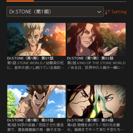
Dr.STONE（第1期）
Sorting
Dr.STONE（第1期） 第01話
Dr.STONE（第1期） 第02話
第1話 STONE WORLD／幼馴染の杠
第2話 KING OF THE STONE WORLD
に、長年片想いし続けている高校生
／ある日、世界中の人類が一瞬にし
の大樹。親友の千空にからかわれつ
て全て石化してしまう謎の現象が起
つも、ついに杠への想いを告げよう
こる……！それから約3700年後の世
としたその時、突如、空がまばゆい
界で目覚めた千空と大樹は、文明が
光で覆われ、世界中の人類が一瞬に
全て消えたストーンワールドで何度
して全て“石化”してしまう謎の現象
も実験を繰り返し、遂に石化を解
が起こる……！！それから約3700年
く“復活液”を完成させた。まずは、
後--。文明が全て消えたストーンワ
幼馴染の杠を復活させようと試みる
ールドで、石化から解放された大
2人だが…。
樹。
Dr.STONE（第1期） 第03話
Dr.STONE（第1期） 第04話
第3話 科学の武器／完成させた復活
第4話 狼煙をあげろ／司の元を離
液で、霊長類最強の男・獅子王司の
れ、箱根までやって来た千空たち。