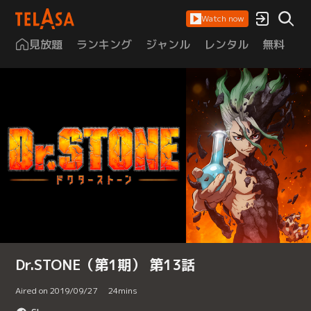
Watch now
見放題
ランキング
ジャンル
レンタル
無料
は
Dr.STONE（第1期） 第13話
Aired on 2019/09/27
24
mins