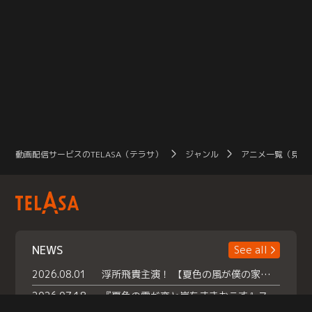
動画配信サービスのTELASA（テラサ）
ジャンル
アニメ一覧（見放
NEWS
See all
2026.08.01
浮所飛貴主演！ 【夏色の風が僕の家にやってきた】 本日よりテラサで独占配信スタート！
2026.07.18
『夏色の雲が恋と嵐をまきおこす』スペシャルメイキング 【Part1】2026年７月18日（土）23時30分～配信スタート！話題のシーンの裏側を大公開！豪華キャスト大集合！ 『武宮家 真夏の家族会議』開催！