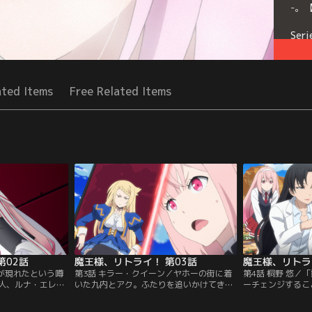
-。
Seri
ated Items
Free Related Items
第02話
魔王様、リトライ！ 第03話
魔王様、リトラ
王が現れたという噂
第3話 キラー・クイーン／ヤホーの街に着
第4話 桐野 悠／
人、ルナ・エレガ
いた九内とアク。ふたりを追いかけてきた
ーチェンジするこ
していた。野営を
ルナに、九内は智天使について尋ねるが、
退ける事に成功し
内とアクの前に、
力尽きて消滅したという。その頃「三聖
え再び神都へ向か