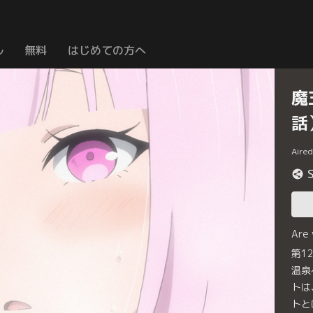
ル
無料
はじめての方へ
魔
話
Aire
Are
第1
温泉
トは
トと