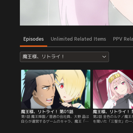
Episodes
Unlimited Related Items
PPV Rel
魔王様、リトライ！
魔王様、リトライ！ 第01話
魔王様、リトライ！ 
第1話 魔王降臨／普通の会社員、大野 晶は
第2話 金色のルナ／魔
自らが運営するゲームのキャラ、魔王「九
を聞いた「三聖女」の一
内伯斗」にログインしたまま異世界へと飛
ントが魔王討伐に乗り出
ばされてしまった。予想外の事態に混乱し
終え再び神都へ向かう九