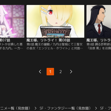
。そこにルナが率
女」の次女、キラー・クイーンがヤホーの
ンドウルフに追わ
い乱戦となるも、
街に向かっていたが、そこでは三聖女を亡
遭遇。群れを蹴散
！？【提供：バンダ
き者とするため、サタニストたちが暗躍し
スキルポイントを
ていた--。【提供：バンダイチャンネル】
【提供：バンダイ
第07話
魔王様、リトライ！ 第08話
魔王様、リトラ
ニストが召喚した悪
第8話 魔王の躍動／九内は聖城にて三聖女
第9話 踊る詐欺
する九内。一方レ
の長女「エンジェル・ホワイト」と対面し
「田原 勇」を召
狙い、暗殺者が忍
書庫の閲覧の許可をもらう。熾天使につい
明と共に、ラビの
こるサタニストた
て書かれている本を読むが、要領を得な
める。その後、九
じめS級冒険者の
い。一人街を歩く九内の前に、零がオルイ
め、ヤホーの街へ
しかし、聖城前で
ットから助けた少女トロンが現れて--。
れた。店員の勢い
しまい--！？【提
【提供：バンダイチャンネル】
ある服を注文する
1
2
】
ャンネル】
アニメ一覧（見放題）
SF・ファンタジー一覧（見放題）
SF・