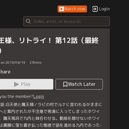
Watch now
Login
王様、リトライ！ 第12話（最終
）
d on 2019/09/19
23
mins
Share
Play
Watch Later
 you the member?
Login
2話 白天使と魔王様／ラビの村でルナに言われるがままに
へと案内されたが不注意で男湯に入ってしまったホワイ
、露天風呂で九内と鉢合わせる。動揺を隠せないホワイ
は裏腹に落ち着き払った態度で話を進める九内であった-