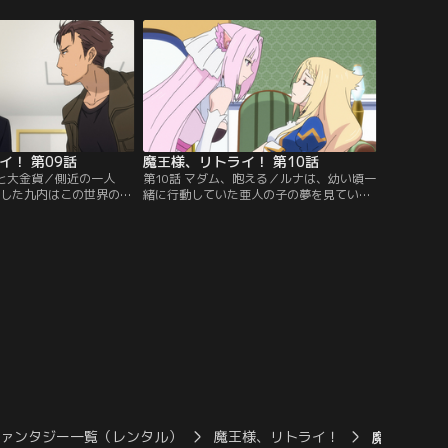
れるミカンとユキカゼに
かする為、“バニー”のモモとキョンに話を
らした九内は、溜まった
聞くことに。一方、サタニストたちは神都
使い側近を召喚する--。
を滅ぼす計画を企てていた--。【提供：バ
チャンネル】
ンダイチャンネル】
イ！ 第09話
魔王様、リトライ！ 第10話
師と大金貨／側近の一人
第10話 マダム、咆える／ルナは、幼い頃一
喚した九内はこの世界の説
緒に行動していた亜人の子の夢を見ていた
村の運営をするように求
が、九内からマダムの到着を告げられ、急
内はマダムを迎えるた
いでマダムを迎える準備にかかる。ルナの
繰り出し人気服飾店を訪
案内の元、マダムは温泉を堪能。身体の汚
に気圧されながらも、と
れを落とし、炭酸泉、ハーブ風呂と巡り塩
--。【提供：バンダイチ
サウナに到達した時マダムの感情は爆発す
る--。【提供：バンダイチャンネル】
ファンタジー一覧（レンタル）
魔王様、リトライ！
魔王様、リ