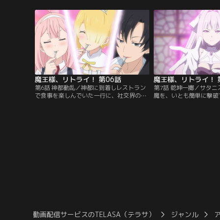
ていたところ、悪魔への生贄にされた少
山賊が現れ行く手を阻む
女、アクと出会い親交を深める。彼女の案
いる部隊も合流してしま
内で願いの祠へと向かうのだが---。【提
九内はルナを捕まえ--
供：バンダイチャンネル】
イチャンネル】
魔王様、リトライ！ 第06話
魔王様、リトライ！ 
第6話 神都動乱／神都に到着しレストラン
第7話 乾坤一擲／サタ
で食事を楽しんでいた一行に、社交界の中
魔を、いとも簡単に撃破
心人物、マダム・エビフライが声をかけて
ストランに残ったルナを
きた。一同の歓談中、錯乱したボーイのサ
び寄っていた。各所で起
タニストの襲撃を告げる叫びに、九内は晩
ちの襲撃にクイーンをは
餐の余興にと、サタニストの対処へ向かう-
ミンクたちが応戦する。
-。【提供：バンダイチャンネル】
上級悪魔の召喚を許して
供：バンダイチャンネル
動画配信サービスのTELASA（テラサ）
ジャンル