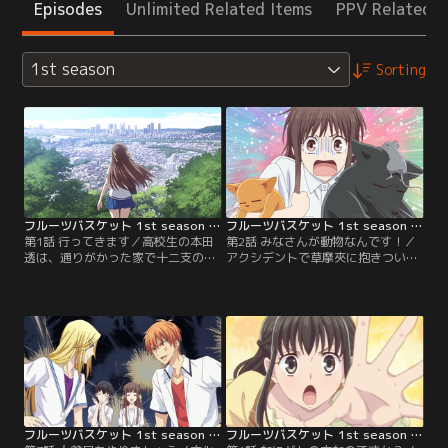
Episodes
Unlimited Related Items
PPV Related I
1st season
Sorting
フルーツバスケット 1st season 第01話
フルーツバスケット 1st season 第02話
第1話 行ってきます／高校生の本田
第2話 みなさんが動物なんです！／
透は、通りがかった家で十二支の置
アクシデントで草摩夾に抱きついて
物を見つけて母親から聞いた昔話--
しまった透は、草摩家にまつわると
子（ネズミ）に騙されて宴に参加で
んでもない秘密を知る。それは何百
きなかった可哀そうな猫のお話--を
年も前から続く十二支の呪い……忌
思い出す。それが縁で家主の草摩紫
まわしき宿命……透に秘密がバレた
呉、そして紫呉の親戚で眉目秀麗な
ことは、紫呉から草摩の当主である
王子様的存在のクラスメイトである
慊人に報告されるという。由希の脳
草摩由希と仲良くなるが、由希はど
裏をよぎったのは、子供の頃の--隠
うしてか猫が嫌いなようで……。
蔽された--悲しい記憶だった。
フルーツバスケット 1st season 第03話
フルーツバスケット 1st season 第04話