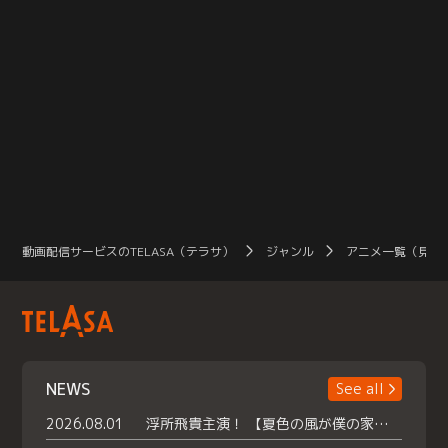
動画配信サービスのTELASA（テラサ）
ジャンル
アニメ一覧（見放
NEWS
See all
2026.08.01
浮所飛貴主演！ 【夏色の風が僕の家にやってきた】 本日よりテラサで独占配信スタート！