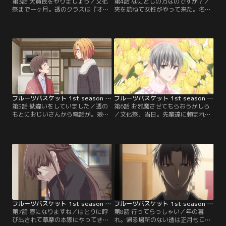
第3話 大貧民をやりましょう／文化
第4話 なにどしの方なのですか？／
祭まで一ヶ月。透のクラスは『オニ
夾を訪ねて女性がやって来た。名前
ギリ亭』を開店することに決定。同
は草摩楽羅。草摩ということは……
じ高校に通うはめになった夾は、ク
思った通り十二支の一人だ。が、楽
ラスメイトに信頼されている由希を
羅は夾を見つけた途端に「会いたか
羨ましく思う。透はそんな夾を皆と
ったぁ！！」とグーパンチ＆怒涛の
打ち解けさせるため、花島と魚谷を
ラッシュで攻め立てる。好きすぎる
交えて大貧民をしようと提案。一
が故のエキセントリックな愛情表現
方、由希は夾が皆の輪の中になじん
に防戦一方の夾だったが、楽羅
でいる様子を遠くから眺めるだけ
の“とある言葉”をきっかけに雰囲気
で……。
が変わり……。
フルーツバスケット 1st season 第05話
フルーツバスケット 1st season 第06話
第5話 勘違いをしていました／透の
第6話 お邪魔させてもらおうかしら
もとにおじいさんから電話が。娘夫
／文化祭、当日。先輩達に頼まれ
婦と同居するための家の改築が終わ
て、由希は女装するはめに。草摩一
ったという。透は新しい家の住所を
族の草摩紅葉、草摩はとりもそんな
残して、草摩家を去って行った。そ
由希の姿を一目見ようと訪れて、透
もそも改築が終わるまで居候してい
のクラスは大賑わい。そんな中、花
たにすぎない。他人がいる方が変な
島と魚谷だけは妙に親しい透と由希
んだ--分かってはいたけれど、草摩
の関係を怪しんでいた。2人から隠
家の空気はどこか重い。由希と夾
し事でもあるのかと言われた透は、
も、透の存在が心に引っ掛かってい
草摩家で厄介になっていると漏らし
た。
てしまい……。
フルーツバスケット 1st season 第07話
フルーツバスケット 1st season 第08話
第7話 春になりますね／はとりに呼
第8話 行ってらっしゃい／年の暮
び出されて草摩の本家にやってきた
れ。帰る場所のない透は正月もこの