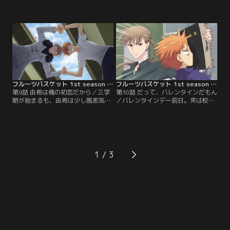
透は、紅葉の案内で屋敷の中へ。し
家にいさせてほしいと紫呉にお願い
かし、わざわざ訪ねてきた透に対し
する。紫呉はもちろんと認めるが、
て、はとりは紫呉の家から出ていく
草摩家は正月に一族が集まってお祝
よう勧める。草摩家は呪われてい
いをするしきたりがあるという。本
る……慊人に利用される前に、関わ
家に帰りたくないとゴネる由希と夾
った事を後悔する前に出ていけと言
に、留守は自分にまかせて帰りを待
うのだ。はとりがそう言いだしたの
っている両親に会いに行くよう透は
は、自身の過去に関係があった。
促す。由希達は仕方なく家を出る
が……。
フルーツバスケット 1st season 第09話
フルーツバスケット 1st season 第10話
第9話 由希は俺の初恋だから／三学
第10話 だって、バレンタインだもん
期が始まるも、由希は少し風邪気味
／バレンタインデー前日。夾は校門
の様子。明日は持久走もあるし学校
前で待っていた楽羅を見た途端、一
を休んだ方がいいのではと透が言っ
目散に逃げ出した。猛追する楽羅
たその時、「持久走……つまりは勝
は、バレンタインデー当日にデート
負事か！」と夾が食いついてしま
をしようと誘いに来たという。だ
う。こうして始まった持久走は、ト
が、夾は断固拒否。そこで楽羅は、
ップを争う由希と夾の独壇場に。一
透と由希も交えたWデートを提案。
1
方、透は土手で横になっていた白髪
デート未経験の透が嬉しそうに目を
の男に草摩の家を知らないかと尋ね
輝かせるので、夾は渋々Wデートを
られ……。
することに。